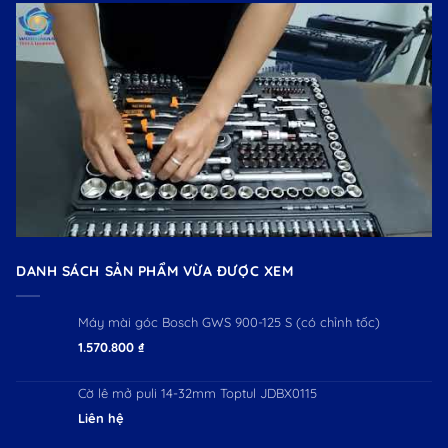
DANH SÁCH SẢN PHẨM VỪA ĐƯỢC XEM
Máy mài góc Bosch GWS 900-125 S (có chỉnh tốc)
1.570.800
₫
Cờ lê mở puli 14-32mm Toptul JDBX0115
Liên hệ