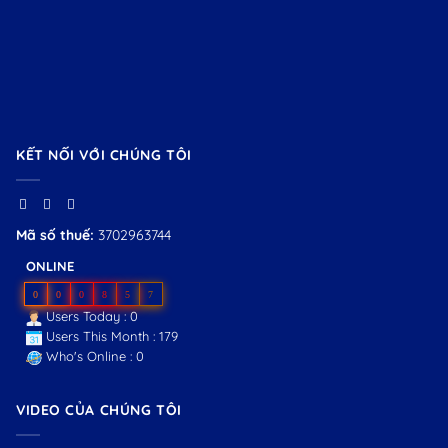
KẾT NỐI VỚI CHÚNG TÔI
Mã số thuế:
3702963744
ONLINE
0
0
0
8
5
7
Users Today : 0
Users This Month : 179
Who's Online : 0
VIDEO CỦA CHÚNG TÔI