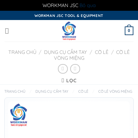
WORKMAN JSC
Bỏ qua
Skip
WORKMAN JSC TOOL & EQUIPMENT
to
content
0
TRANG CHỦ
/
DỤNG CỤ CẦM TAY
/
CỜ LÊ
/
CỜ LÊ
VÒNG MIỆNG
LỌC
TRANG CHỦ
/
DỤNG CỤ CẦM TAY
/
CỜ LÊ
/
CỜ LÊ VÒNG MIỆNG