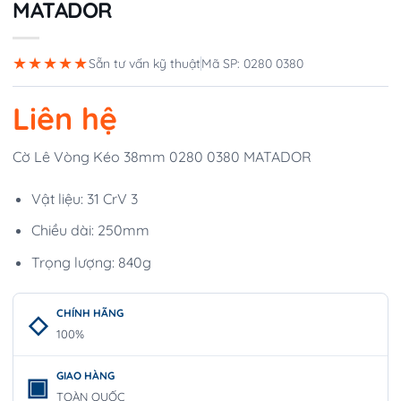
MATADOR
★★★★★
Sẵn tư vấn kỹ thuật
Mã SP: 0280 0380
Liên hệ
Cờ Lê Vòng Kéo 38mm 0280 0380 MATADOR
Vật liệu: 31 CrV 3
Chiều dài: 250mm
Trọng lượng: 840g
CHÍNH HÃNG
100%
GIAO HÀNG
TOÀN QUỐC