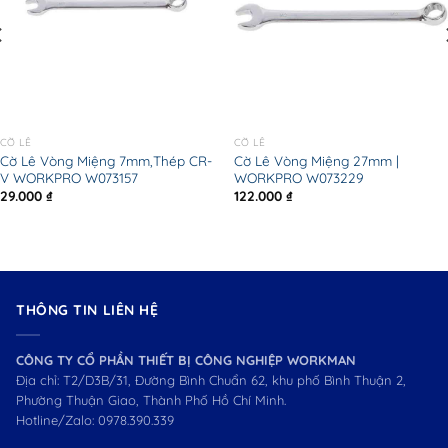
CỜ LÊ
CỜ LÊ
Cờ Lê Vòng Miệng 7mm,Thép CR-
Cờ Lê Vòng Miệng 27mm |
V WORKPRO W073157
WORKPRO W073229
29.000
₫
122.000
₫
THÔNG TIN LIÊN HỆ
CÔNG TY CỔ PHẦN THIẾT BỊ CÔNG NGHIỆP WORKMAN
Địa chỉ: T2/D3B/31, Đường Bình Chuẩn 62, khu phố Bình Thuận 2,
Phường Thuận Giao, Thành Phố Hồ Chí Minh.
Hotline/Zalo:
0978.390.339