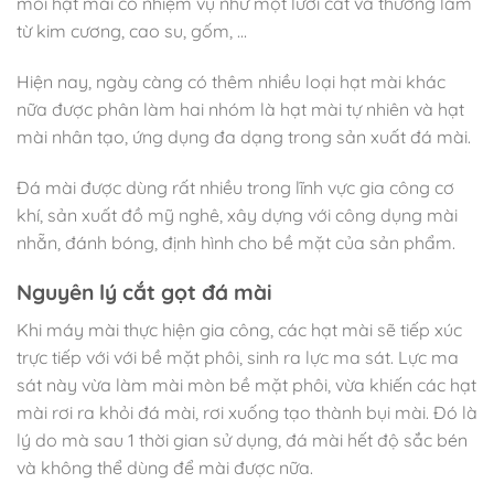
mỗi hạt mài có nhiệm vụ như một lưỡi cắt và thường làm
từ kim cương, cao su, gốm, …
Hiện nay, ngày càng có thêm nhiều loại hạt mài khác
nữa được phân làm hai nhóm là hạt mài tự nhiên và hạt
mài nhân tạo, ứng dụng đa dạng trong sản xuất đá mài.
Đá mài được dùng rất nhiều trong lĩnh vực gia công cơ
khí, sản xuất đồ mỹ nghê, xây dựng với công dụng mài
nhẵn, đánh bóng, định hình cho bề mặt của sản phẩm.
Nguyên lý cắt gọt đá mài
Khi máy mài thực hiện gia công, các hạt mài sẽ tiếp xúc
trực tiếp với với bề mặt phôi, sinh ra lực ma sát. Lực ma
sát này vừa làm mài mòn bề mặt phôi, vừa khiến các hạt
mài rơi ra khỏi đá mài, rơi xuống tạo thành bụi mài. Đó là
lý do mà sau 1 thời gian sử dụng, đá mài hết độ sắc bén
và không thể dùng để mài được nữa.