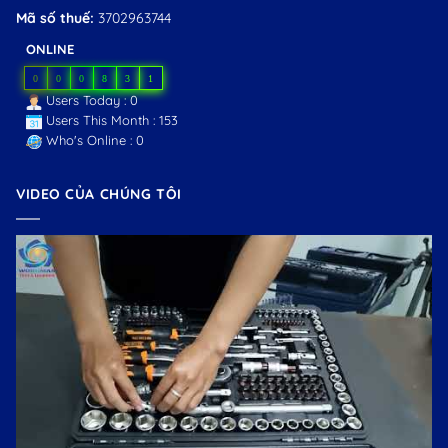
Mã số thuế:
3702963744
ONLINE
0
0
0
8
3
1
Users Today : 0
Users This Month : 153
Who's Online : 0
VIDEO CỦA CHÚNG TÔI