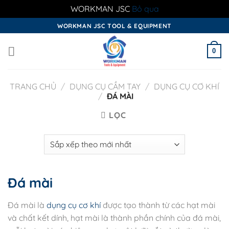
WORKMAN JSC
Bỏ qua
Skip
WORKMAN JSC TOOL & EQUIPMENT
to
content
0
TRANG CHỦ
/
DỤNG CỤ CẦM TAY
/
DỤNG CỤ CƠ KHÍ
/
ĐÁ MÀI
LỌC
Đá mài
Đá mài là
dụng cụ cơ khí
được tạo thành từ các hạt mài
và chất kết dính, hạt mài là thành phần chính của đá mài,