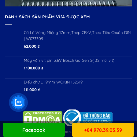
DANH SÁCH SẢN PHẨM VỪA ĐƯỢC XEM
Cờ Lê Vòng Miệng 17mm,Thép CR-V,Theo Tiêu Chuẩn DIN
| W073309
62.000
₫
Máy vặn vít pin 3,6V Bosch Go Gen 2( 32 mũi vít)
1.108.800
₫
Điếu chữ L 19mm WOKIN 152519
111.000
₫
Facebook
+84 978.39.03.39
Copyright 2026 ©
Workman JSC. All Rights Reserved