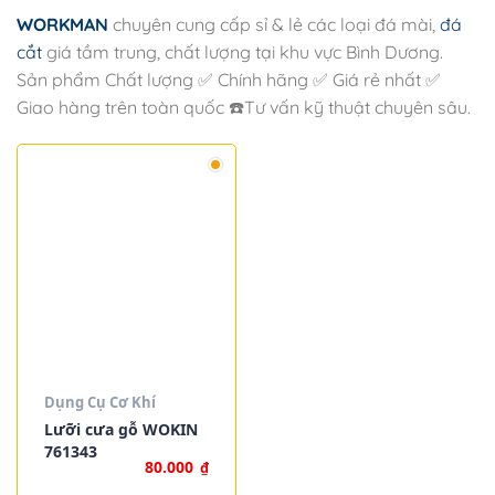
WORKMAN
chuyên cung cấp sỉ & lẻ các loại đá mài,
đá
cắt
giá tầm trung, chất lượng tại khu vực Bình Dương.
Sản phẩm Chất lượng ✅ Chính hãng ✅ Giá rẻ nhất ✅
Giao hàng trên toàn quốc ☎️Tư vấn kỹ thuật chuyên sâu.
Dụng Cụ Cơ Khí
Lưỡi cưa gỗ WOKIN
761343
80.000
₫