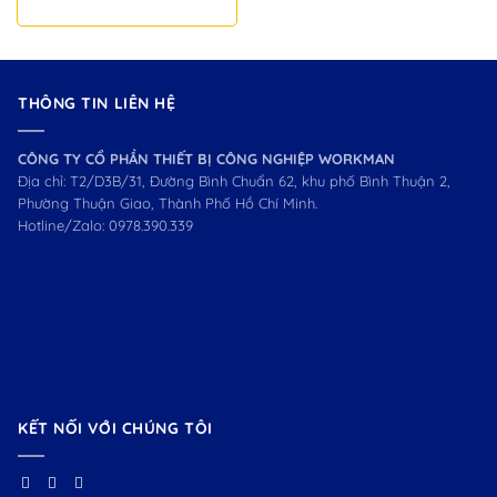
THÔNG TIN LIÊN HỆ
CÔNG TY CỔ PHẦN THIẾT BỊ CÔNG NGHIỆP WORKMAN
Địa chỉ: T2/D3B/31, Đường Bình Chuẩn 62, khu phố Bình Thuận 2,
Phường Thuận Giao, Thành Phố Hồ Chí Minh.
Hotline/Zalo:
0978.390.339
KẾT NỐI VỚI CHÚNG TÔI