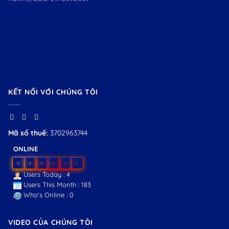
KẾT NỐI VỚI CHÚNG TÔI
Mã số thuế:
3702963744
ONLINE
0
0
0
8
6
1
Users Today : 4
Users This Month : 183
Who's Online : 0
VIDEO CỦA CHÚNG TÔI