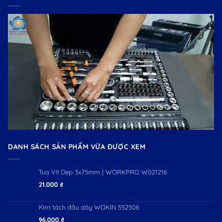
DANH SÁCH SẢN PHẨM VỪA ĐƯỢC XEM
Tua Vít Dẹp 3x75mm | WORKPRO W021216
21.000
₫
Kìm tách đầu dây WOKIN 552506
96.000
₫