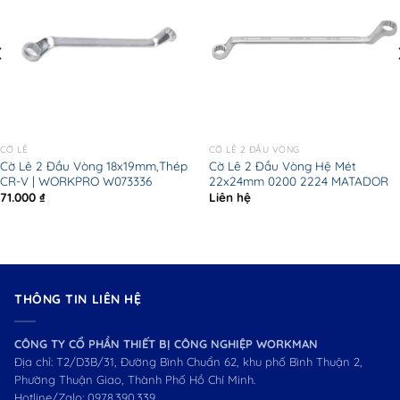
CỜ LÊ
CỜ LÊ 2 ĐẦU VÒNG
Cờ Lê 2 Đầu Vòng 18x19mm,Thép
Cờ Lê 2 Đầu Vòng Hệ Mét
CR-V | WORKPRO W073336
22x24mm 0200 2224 MATADOR
71.000
₫
Liên hệ
THÔNG TIN LIÊN HỆ
CÔNG TY CỔ PHẦN THIẾT BỊ CÔNG NGHIỆP WORKMAN
Địa chỉ: T2/D3B/31, Đường Bình Chuẩn 62, khu phố Bình Thuận 2,
Phường Thuận Giao, Thành Phố Hồ Chí Minh.
Hotline/Zalo:
0978.390.339