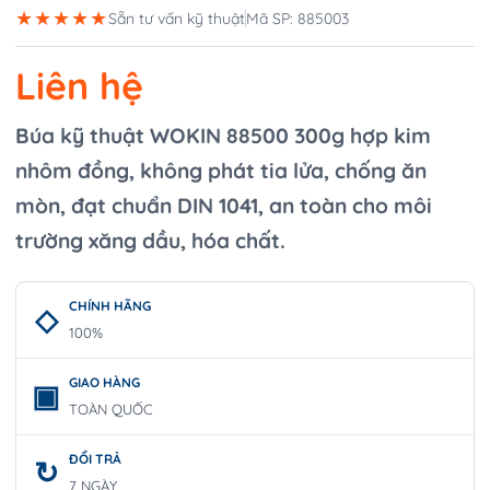
★★★★★
Sẵn tư vấn kỹ thuật
Mã SP: 885003
Liên hệ
Búa kỹ thuật WOKIN 88500 300g hợp kim
nhôm đồng, không phát tia lửa, chống ăn
mòn, đạt chuẩn DIN 1041, an toàn cho môi
trường xăng dầu, hóa chất.
CHÍNH HÃNG
100%
GIAO HÀNG
TOÀN QUỐC
ĐỔI TRẢ
7 NGÀY