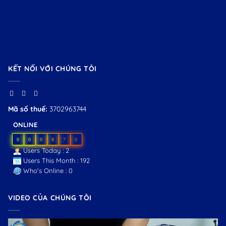
KẾT NỐI VỚI CHÚNG TÔI
Mã số thuế:
3702963744
ONLINE
0
0
0
8
7
0
Users Today : 2
Users This Month : 192
Who's Online : 0
VIDEO CỦA CHÚNG TÔI