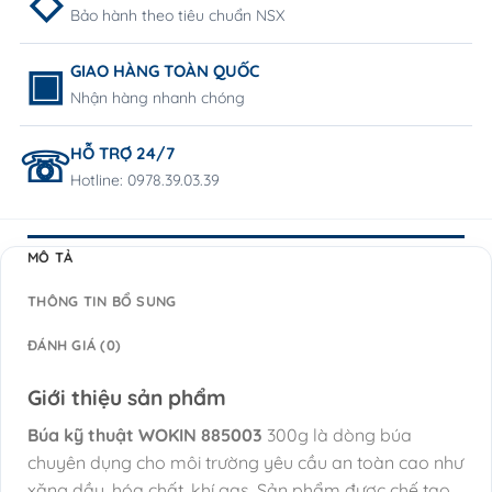
Bảo hành theo tiêu chuẩn NSX
GIAO HÀNG TOÀN QUỐC
Nhận hàng nhanh chóng
HỖ TRỢ 24/7
Hotline: 0978.39.03.39
MÔ TẢ
THÔNG TIN BỔ SUNG
ĐÁNH GIÁ (0)
Giới thiệu sản phẩm
Búa kỹ thuật WOKIN 885003
300g là dòng búa
chuyên dụng cho môi trường yêu cầu an toàn cao như
xăng dầu, hóa chất, khí gas. Sản phẩm được chế tạo