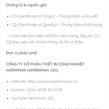
Chứng từ & nguồn gốc
CO (Certificate of Origin) – Chứng nhận xuất xuất
CQ (Certificate of Quality) – Chứng nhận chất lượng
--> Cam kết dao điện WOKIN chính hãng, đầy đủ CO –
CQ theo yêu cầu khách hàng và hồ sơ thầu.
Đơn vị phân phối
CÔNG TY CỔ PHẦN THIẾT BỊ CÔNG NGHIỆP
WORKMAN (WORKMAN JSC)
Website: https://www.workmanjsc.vn
Hotline / Zalo: 0978 39 03 39
YouTube: Workman JSC