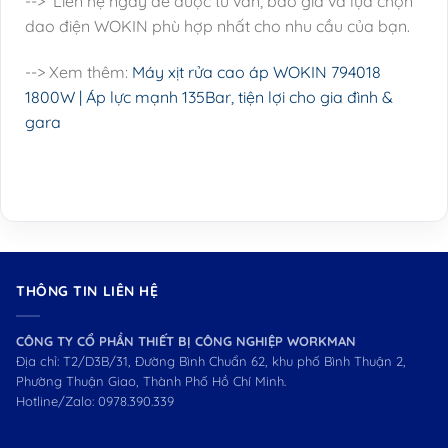
--> Liên hệ ngay để được tư vấn, báo giá và lựa chọn
dao điện WOKIN phù hợp nhất cho nhu cầu của bạn.
--> Xem thêm:
Máy xịt rửa cao áp WOKIN 794018
1800W | Áp lực mạnh 135Bar, tiện lợi cho gia đình &
gara
THÔNG TIN LIÊN HỆ
CÔNG TY CỔ PHẦN THIẾT BỊ CÔNG NGHIỆP WORKMAN
Địa chỉ: T2/D3B/31, Đường Bình Chuẩn 62, khu phố Bình Thuận 2,
Phường Thuận Giao, Thành Phố Hồ Chí Minh.
Hotline/Zalo:
0978.390.339