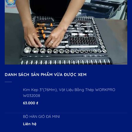
DANH SÁCH SẢN PHẨM VỪA ĐƯỢC XEM
Kìm Kẹp 3"(76Mm), Vật Liệu Bằng Thép WORKPRO
W032008
63.000
₫
BỘ HÀN GIÓ ĐÁ MINI
Liên hệ