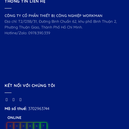
THÔNG TIN LIÊN HỆ
CÔNG TY CỔ PHẦN THIẾT BỊ CÔNG NGHIỆP WORKMAN
Địa chỉ: T2/D3B/31, Đường Bình Chuẩn 62, khu phố Bình Thuận 2,
Phường Thuận Giao, Thành Phố Hồ Chí Minh.
Hotline/Zalo:
0978.390.339
KẾT NỐI VỚI CHÚNG TÔI
Mã số thuế:
3702963744
ONLINE
0
0
0
8
6
7