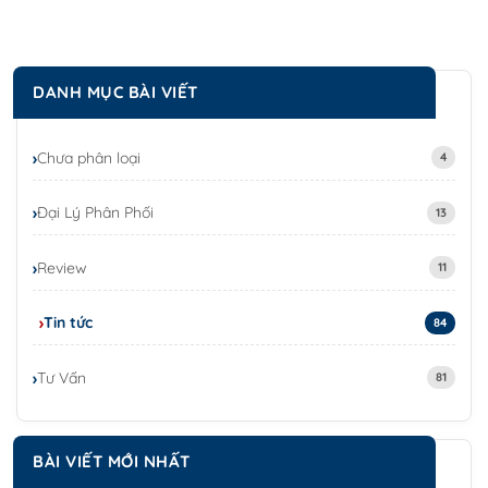
DANH MỤC BÀI VIẾT
Chưa phân loại
4
Đại Lý Phân Phối
13
Review
11
Tin tức
84
Tư Vấn
81
BÀI VIẾT MỚI NHẤT