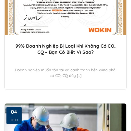
99% Doanh Nghiệp Bị Loại Khi Không Có CO,
CQ – Bạn Có Biết Vì Sao?
Doanh nghiệp muốn tồn tại và cạnh tranh bền vững phải
có CO, CQ đầy [...]
04
TH10