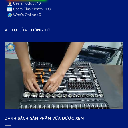
Users Today : 10
Users This Month : 189
Who's Online : 0
VIDEO CỦA CHÚNG TÔI
DANH SÁCH SẢN PHẨM VỪA ĐƯỢC XEM