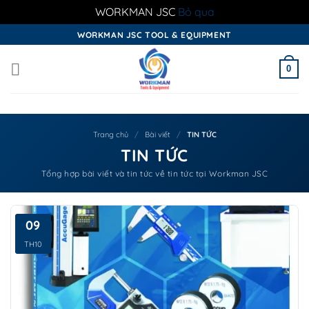
WORKMAN JSC
Bỏ qua
Skip
WORKMAN JSC TOOL & EQUIPMENT
to
content
0
Trang chủ
/
Bài viết
/
TIN TỨC
TIN TỨC
Tổng hợp bài viết và tin tức về tin tức tại Workman JSC
09
TH10