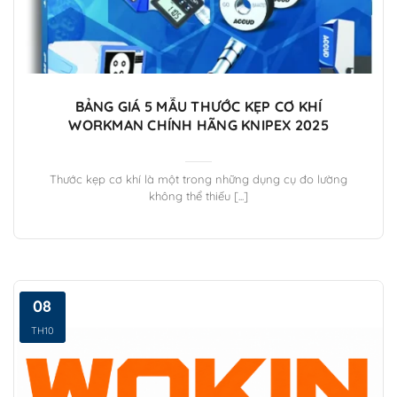
BẢNG GIÁ 5 MẪU THƯỚC KẸP CƠ KHÍ
WORKMAN CHÍNH HÃNG KNIPEX 2025
Thước kẹp cơ khí là một trong những dụng cụ đo lường
không thể thiếu [...]
08
TH10