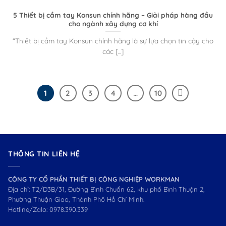
5 Thiết bị cầm tay Konsun chính hãng – Giải pháp hàng đầu
cho ngành xây dựng cơ khí
“Thiết bị cầm tay Konsun chính hãng là sự lựa chọn tin cậy cho
các [...]
1
2
3
4
…
10
THÔNG TIN LIÊN HỆ
CÔNG TY CỔ PHẦN THIẾT BỊ CÔNG NGHIỆP WORKMAN
Địa chỉ: T2/D3B/31, Đường Bình Chuẩn 62, khu phố Bình Thuận 2,
Phường Thuận Giao, Thành Phố Hồ Chí Minh.
Hotline/Zalo:
0978.390.339