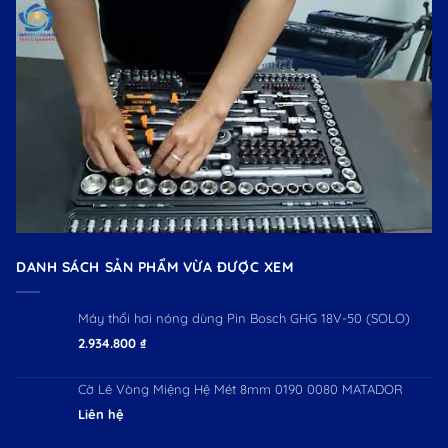
DANH SÁCH SẢN PHẨM VỪA ĐƯỢC XEM
Máy thổi hơi nóng dùng Pin Bosch GHG 18V-50 (SOLO)
2.934.800
₫
Cờ Lê Vòng Miệng Hệ Mét 8mm 0190 0080 MATADOR
Liên hệ