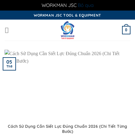
WORKMAN JSC
Bỏ qua
Skip
WORKMAN JSC TOOL & EQUIPMENT
to
content
0
05
Th8
Cách Sử Dụng Cần Siết Lực Đúng Chuẩn 2026 (Chi Tiết Từng
Bước)