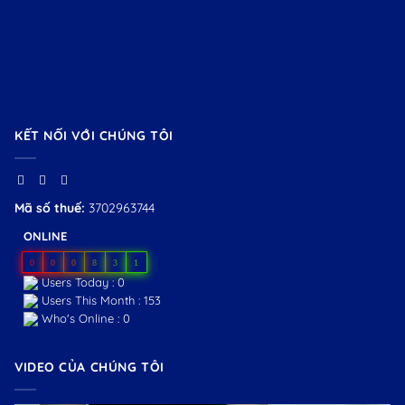
KẾT NỐI VỚI CHÚNG TÔI
Mã số thuế:
3702963744
ONLINE
0
0
0
8
3
1
Users Today : 0
Users This Month : 153
Who's Online : 0
VIDEO CỦA CHÚNG TÔI