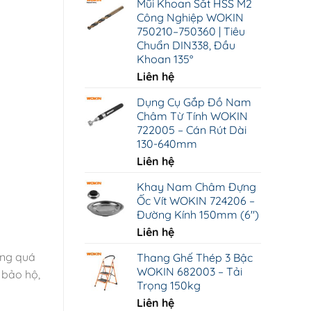
Mũi Khoan Sắt HSS M2
từ
Công Nghiệp WOKIN
15.000 ₫
750210–750360 | Tiêu
đến
Chuẩn DIN338, Đầu
149.000 ₫
Khoan 135°
Liên hệ
Dụng Cụ Gắp Đồ Nam
Châm Từ Tính WOKIN
722005 – Cán Rút Dài
130-640mm
Liên hệ
Khay Nam Châm Đựng
Ốc Vít WOKIN 724206 –
Đường Kính 150mm (6")
Liên hệ
ong quá
Thang Ghế Thép 3 Bậc
WOKIN 682003 – Tải
 bảo hộ,
Trọng 150kg
Liên hệ