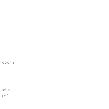
án doanh
 phẩm.
ng đến