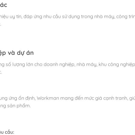
hác
iệu uy tín, đáp ứng nhu cầu sử dụng trong nhà máy, công trì
.
ệp và dự án
 số lượng lớn cho doanh nghiệp, nhà máy, khu công nghiệp
.
cung ứng ổn định, Workman mang đến mức giá cạnh tranh, gi
ượng sản phẩm.
êu cầu: