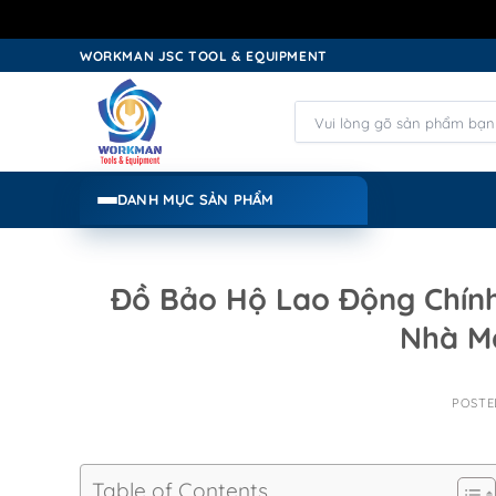
Skip
WORKMAN JSC TOOL & EQUIPMENT
to
content
Tìm
kiếm:
DANH MỤC SẢN PHẨM
Đồ Bảo Hộ Lao Động Chính
Nhà M
POST
Table of Contents