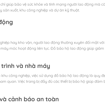
chỉ giúp bảo vệ sức khỏe và tính mạng người lao động mà cò
y sản xuất, khu công nghiệp và dự án kỹ thuật.
 động
nghiệp hay kho vận, người lao động thường xuyên đối mặt với
c máy móc hoạt động liên tục. Đồ bảo hộ lao động giúp giảm t
 trình và nhà máy
à khu công nghiệp, việc sử dụng đồ bảo hộ lao động là quy đị
ham quan. Việc trang bị đầy đủ các thiết bị bảo hộ giúp đảm
và cảnh báo an toàn