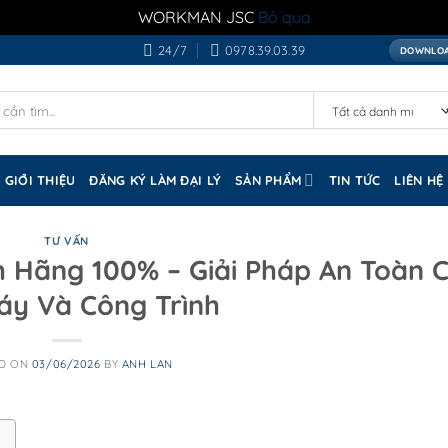
WORKMAN JSC
Bỏ qua
24/7
0978.39.03.39
DOWNLOA
GIỚI THIỆU
ĐĂNG KÝ LÀM ĐẠI LÝ
SẢN PHẨM
TIN TỨC
LIÊN HỆ
TƯ VẤN
 Hãng 100% – Giải Pháp An Toàn 
áy Và Công Trình
ED ON
03/06/2026
BY
ANH LAN