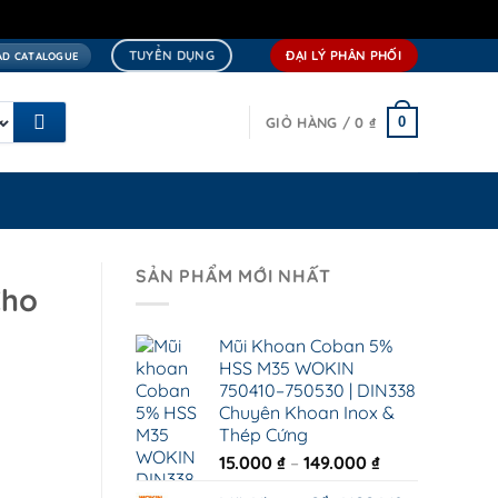
TUYỂN DỤNG
ĐẠI LÝ PHÂN PHỐI
D CATALOGUE
0
GIỎ HÀNG /
0
₫
SẢN PHẨM MỚI NHẤT
Cho
Mũi Khoan Coban 5%
HSS M35 WOKIN
750410–750530 | DIN338
Chuyên Khoan Inox &
Thép Cứng
Khoảng
15.000
₫
–
149.000
₫
giá: