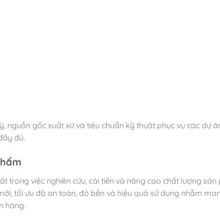
ý, nguồn gốc xuất xứ và tiêu chuẩn kỹ thuật phục vụ các dự 
đầy đủ.
 phẩm
trong việc nghiên cứu, cải tiến và nâng cao chất lượng sản
t mới, tối ưu độ an toàn, độ bền và hiệu quả sử dụng nhằm ma
h hàng.