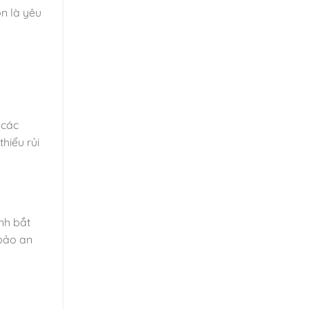
n là yêu
 các
hiểu rủi
nh bắt
 bảo an