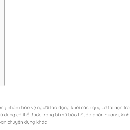
 dụng nhằm bảo vệ người lao động khỏi các nguy cơ tai nạn tr
i sử dụng có thể được trang bị mũ bảo hộ, áo phản quang, kính
toàn chuyên dụng khác.