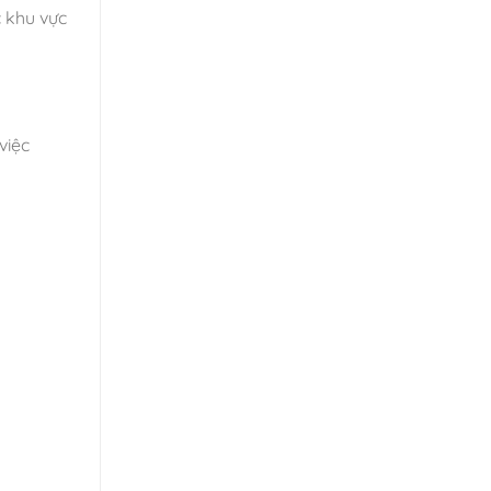
 khu vực
việc