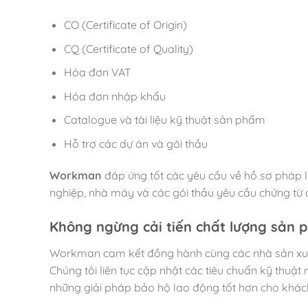
CO (Certificate of Origin)
CQ (Certificate of Quality)
Hóa đơn VAT
Hóa đơn nhập khẩu
Catalogue và tài liệu kỹ thuật sản phẩm
Hỗ trợ các dự án và gói thầu
Workman
đáp ứng tốt các yêu cầu về hồ sơ pháp l
nghiệp, nhà máy và các gói thầu yêu cầu chứng từ 
Không ngừng cải tiến chất lượng sản
Workman cam kết đồng hành cùng các nhà sản xuất 
Chúng tôi liên tục cập nhật các tiêu chuẩn kỹ thuậ
những giải pháp bảo hộ lao động tốt hơn cho khác