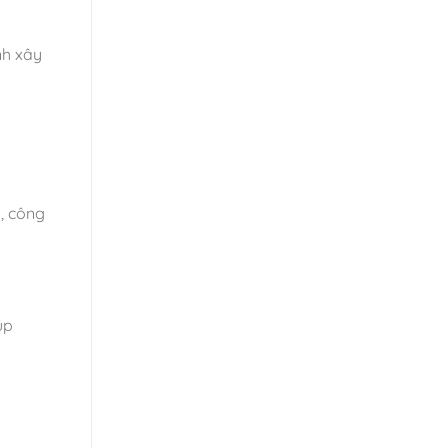
nh xây
, công
úp