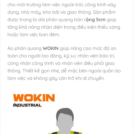
cho môi trường làm việc ngoài trời, công trình xây
dựng, nhà máy, kho bãi và giao thông. Sản phẩm
được trang bị dải phản quang bản r
ộng 5cm
giúp
tăng khả năng nhận diện trong điều kiện thiếu sáng
hoặc làm việc ban đêm.
Áo phản quang
WOKIN
giúp nâng cao mức độ an
toàn cho người lao động, kỹ sư, nhân viên bảo trì,
công nhân công trình và nhân viên điều phối giao
thông. Thiết kế gọn nhẹ, dễ mặc bên ngoài quần áo
làm việc và không gây cản trở khi di chuyển.