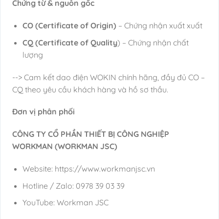
Chứng từ & nguồn gốc
CO (Certificate of Origin)
– Chứng nhận xuất xuất
CQ (Certificate of Quality
) – Chứng nhận chất
lượng
--> Cam kết dao điện WOKIN chính hãng, đầy đủ CO –
CQ theo yêu cầu khách hàng và hồ sơ thầu.
Đơn vị phân phối
CÔNG TY CỔ PHẦN THIẾT BỊ CÔNG NGHIỆP
WORKMAN (WORKMAN JSC)
Website: https://www.workmanjsc.vn
Hotline / Zalo: 0978 39 03 39
YouTube: Workman JSC