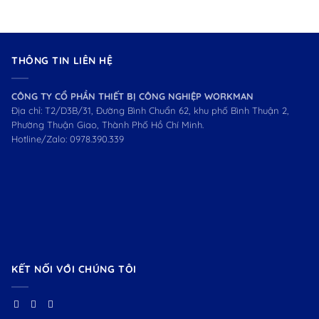
THÔNG TIN LIÊN HỆ
CÔNG TY CỔ PHẦN THIẾT BỊ CÔNG NGHIỆP WORKMAN
Địa chỉ: T2/D3B/31, Đường Bình Chuẩn 62, khu phố Bình Thuận 2,
Phường Thuận Giao, Thành Phố Hồ Chí Minh.
Hotline/Zalo:
0978.390.339
KẾT NỐI VỚI CHÚNG TÔI