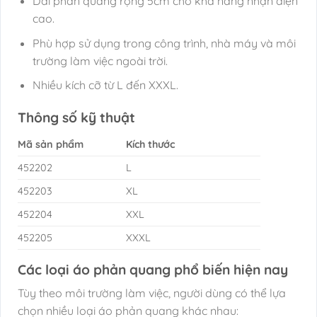
Dải phản quang rộng 5cm cho khả năng nhận diện
cao.
Phù hợp sử dụng trong công trình, nhà máy và môi
trường làm việc ngoài trời.
Nhiều kích cỡ từ L đến XXXL.
Thông số kỹ thuật
Mã sản phẩm
Kích thước
452202
L
452203
XL
452204
XXL
452205
XXXL
Các loại áo phản quang phổ biến hiện nay
Tùy theo môi trường làm việc, người dùng có thể lựa
chọn nhiều loại áo phản quang khác nhau: