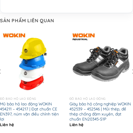
SẢN PHẨM LIÊN QUAN
ĐỒ BẢO HỘ LAO ĐỘNG
ĐỒ BẢO HỘ LAO ĐỘNG
Mũ bảo hộ lao động WOKIN
Giày bảo hộ công nghiệp WOKIN
454211 – 454217 | Đạt chuẩn CE
452539 – 452546 | Mũi thép, đế
EN397, núm vặn điều chỉnh tiện
thép chống đâm xuyên, đạt
lợi
chuẩn EN20345-S1P
Liên hệ
Liên hệ