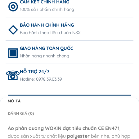
CAM KẾT CHÍNH HÃNG
100% sản phẩm chính hãng
BẢO HÀNH CHÍNH HÃNG
Bảo hành theo tiêu chuẩn NSX
GIAO HÀNG TOÀN QUỐC
Nhận hàng nhanh chóng
HỖ TRỢ 24/7
Hotline: 0978.39.03.39
MÔ TẢ
ĐÁNH GIÁ (0)
Áo phản quang WOKIN đạt tiêu chuẩn CE EN471
,
được sản xuất từ chất liệu
polyester
bền nhẹ, phù hợp