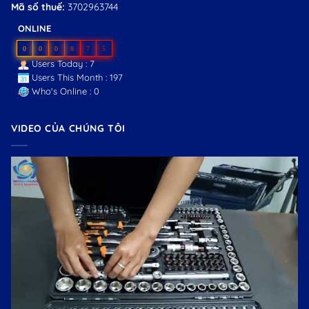
Mã số thuế:
3702963744
ONLINE
0
0
0
8
7
5
Users Today : 7
Users This Month : 197
Who's Online : 0
VIDEO CỦA CHÚNG TÔI