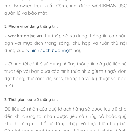
mà Browser truy xuất đến cũng được WORKMAN JSC
quản lý và bảo mật.
2. Phạm vi sử dụng thông tin:
–
workmanjsc.vn
thu thập và sử dụng thông tin cá nhân
bạn với mục đích trong sáng, phù hợp và tuân thủ nội
dung của “
Chính sách bảo mật
” này.
– Chúng tôi có thể sử dụng những thông tin này để liên hệ
trực tiếp với bạn dưới các hình thức như: gửi thư ngỏ, đơn
đặt hàng, thư cảm ơn, sms, thông tin về kỹ thuật và bảo
mật…
3. Thời gian lưu trữ thông tin:
Dữ liệu cá nhân của quý khách hàng sẽ được lưu trữ cho
đến khi chúng tôi nhận được yêu cầu hủy bỏ hoặc quý
khách cũng có thể tự đăng nhập và thực hiện hủy bỏ.
Còn lại trong mọi trường hợp thông tin cá nhân thành