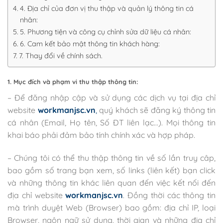
4. Địa chỉ của đơn vị thu thập và quản lý thông tin cá
nhân:
5. Phương tiện và công cụ chỉnh sửa dữ liệu cá nhân:
6. Cam kết bảo mật thông tin khách hàng:
7. Thay đổi về chính sách.
1. Mục đích và phạm vi thu thập thông tin:
– Để đăng nhập cập và sử dụng các dịch vụ tại địa chỉ
website
workmanjsc.vn
,
quý khách sẽ đăng ký thông tin
cá nhân (Email, Họ tên, Số ĐT liên lạc…). Mọi thông tin
khai báo phải đảm bảo tính chính xác và hợp pháp.
– Chúng tôi có thể thu thập thông tin về số lần truy câp,
bao gồm số trang bạn xem, số links (liên kết) bạn click
và những thông tin khác liên quan đến việc kết nối đến
địa chỉ website
workmanjsc.vn
. Đồng thời các thông tin
mà trình duyệt Web (Browser) bao gồm: địa chỉ IP, loại
Browser, ngôn ngữ sử dụng, thời gian và những địa chỉ