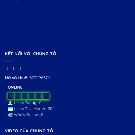
KẾT NỐI VỚI CHÚNG TÔI
Mã số thuế:
3702963744
ONLINE
0
0
0
8
8
2
Users Today : 0
Users This Month : 204
Who's Online : 0
VIDEO CỦA CHÚNG TÔI