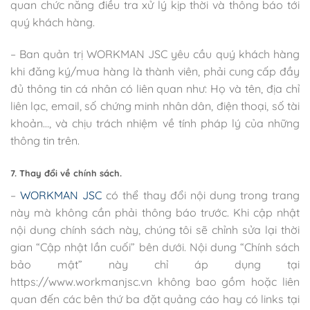
quan chức năng điều tra xử lý kịp thời và thông báo tới
quý khách hàng.
– Ban quản trị WORKMAN JSC yêu cầu quý khách hàng
khi đăng ký/mua hàng là thành viên, phải cung cấp đầy
đủ thông tin cá nhân có liên quan như: Họ và tên, địa chỉ
liên lạc, email, số chứng minh nhân dân, điện thoại, số tài
khoản…, và chịu trách nhiệm về tính pháp lý của những
thông tin trên.
7. Thay đổi về chính sách.
–
WORKMAN JSC
có thể thay đổi nội dung trong trang
này mà không cần phải thông báo trước. Khi cập nhật
nội dung chính sách này, chúng tôi sẽ chỉnh sửa lại thời
gian “Cập nhật lần cuối” bên dưới. Nội dung “Chính sách
bảo mật” này chỉ áp dụng tại
https://www.workmanjsc.vn không bao gồm hoặc liên
quan đến các bên thứ ba đặt quảng cáo hay có links tại