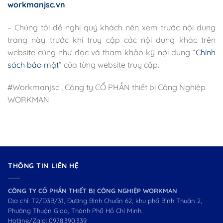
workmanjsc.vn
.
– Chúng tôi đề nghị quý khách nên xem trước nội dung
trang này trước khi truy cập các nội dung khác trên
website cũng như đọc và tham khảo kỹ nội dung “
Chính
sách bảo mật
” của từng website truy cập.
#Workmanjsc , Công ty CỔ PHẦN thiết bị Công Nghiệp
WORKMAN
THÔNG TIN LIÊN HỆ
CÔNG TY CỔ PHẦN THIẾT BỊ CÔNG NGHIỆP WORKMAN
Địa chỉ: T2/D3B/31, Đường Bình Chuẩn 62, khu phố Bình Thuận 2,
Phường Thuận Giao, Thành Phố Hồ Chí Minh.
Hotline/Zalo:
0978.390.339