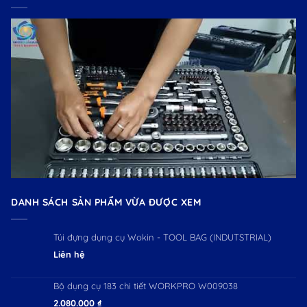
DANH SÁCH SẢN PHẨM VỪA ĐƯỢC XEM
Túi đựng dụng cụ Wokin - TOOL BAG (INDUTSTRIAL)
Liên hệ
Bộ dụng cụ 183 chi tiết WORKPRO W009038
2.080.000
₫