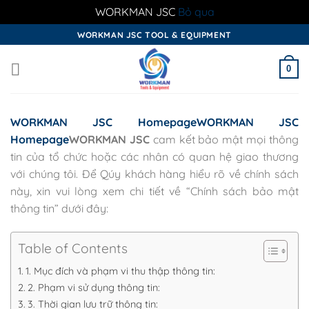
WORKMAN JSC
Bỏ qua
Skip
WORKMAN JSC TOOL & EQUIPMENT
to
content
0
WORKMAN JSC Homepage
WORKMAN JSC
Homepage
WORKMAN JSC
cam kết bảo mật mọi thông
tin của tổ chức hoặc các nhân có quan hệ giao thương
với chúng tôi. Để Qúy khách hàng hiểu rõ về chính sách
này, xin vui lòng xem chi tiết về “Chính sách bảo mật
thông tin” dưới đây:
Table of Contents
1. Mục đích và phạm vi thu thập thông tin:
2. Phạm vi sử dụng thông tin:
3. Thời gian lưu trữ thông tin: