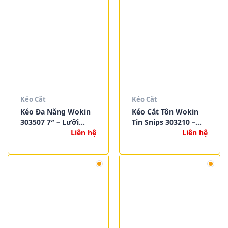
Kéo Cắt
Kéo Cắt
Kéo Đa Năng Wokin
Kéo Cắt Tôn Wokin
303507 7″ – Lưỡi
Tin Snips 303210 –
Inox Sắc Bén, Bền Bỉ,
303212 | Lưỡi Thép
Liên hệ
Liên hệ
Tiện Dụng Cho Gia
Rèn Nguyên Khối,
Đình & Văn Phòng
Bền Bỉ, Cắt Kim Loại
Mỏng Chính Xác