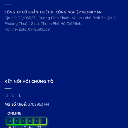
CÔNG TY CỔ PHẦN THIẾT BỊ CÔNG NGHIỆP WORKMAN
Địa chỉ: T2/D3B/31, Đường Bình Chuẩn 62, khu phố Bình Thuận 2,
Phường Thuận Giao, Thành Phố Hồ Chí Minh.
Hotline/Zalo:
0978.390.339
KẾT NỐI VỚI CHÚNG TÔI
Mã số thuế:
3702963744
ONLINE
0
0
0
8
3
1
Users Today : 23