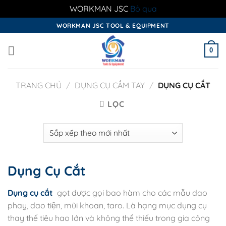
WORKMAN JSC
Bỏ qua
Skip
WORKMAN JSC TOOL & EQUIPMENT
to
content
0
TRANG CHỦ
/
DỤNG CỤ CẦM TAY
/
DỤNG CỤ CẮT
LỌC
Dụng Cụ Cắt
Dụng cụ cắt
gọt được gọi bao hàm cho các mẫu dao
phay, dao tiện, mũi khoan, taro. Là hạng mục dụng cụ
thay thế tiêu hao lớn và không thể thiếu trong gia công