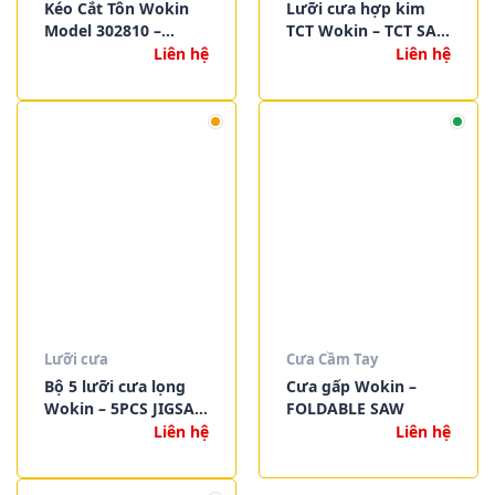
Kéo Cắt Tôn Wokin
Lưỡi cưa hợp kim
Model 302810 –
TCT Wokin – TCT SAW
302710 – 302910 – Sắc
BLADE
Liên hệ
Liên hệ
Bén, Chắc Chắn,
Chuẩn Công Nghiệp
Lưỡi cưa
Cưa Cầm Tay
Bộ 5 lưỡi cưa lọng
Cưa gấp Wokin –
Wokin – 5PCS JIGSAW
FOLDABLE SAW
BLADES SET
Liên hệ
Liên hệ