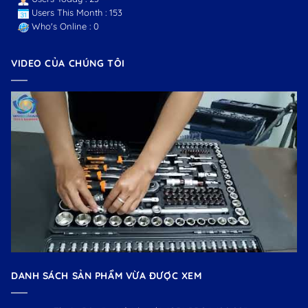
Users This Month : 153
Who's Online : 0
VIDEO CỦA CHÚNG TÔI
DANH SÁCH SẢN PHẨM VỪA ĐƯỢC XEM