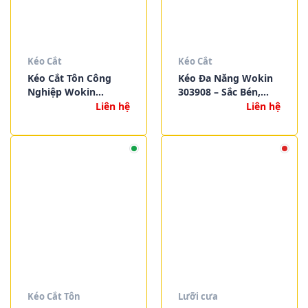
Kéo Cắt
Kéo Cắt
Kéo Cắt Tôn Công
Kéo Đa Năng Wokin
Nghiệp Wokin
303908 – Sắc Bén,
303010 – Tinman’s
Bền Bỉ, Ứng Dụng
Liên hệ
Liên hệ
Snips 10”, Lưỡi Thép
Rộng Trong Gia Dụng
Cứng, Cắt Kim Loại
& Công Việc DIY
Mỏng Chính Xác
Kéo Cắt Tôn
Lưỡi cưa