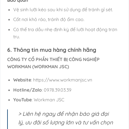
Vệ sinh lưỡi kéo sau khi sử dụng để tránh gỉ sét.
Cất nơi khô ráo, tránh độ ẩm cao.
Có thể tra dầu nhẹ định kỳ để lưỡi hoạt động trơn
tru.
6. Thông tin mua hàng chính hãng
CÔNG TY CỔ PHẦN THIẾT BỊ CÔNG NGHIỆP
WORKMAN (WORKMAN JSC)
Website
: https://www.workmanjsc.vn
Hotline/Zalo
: 0978.39.03.39
YouTube
: Workman JSC
> Liên hệ ngay để nhận báo giá đại
lý, ưu đãi số lượng lớn và tư vấn chọn