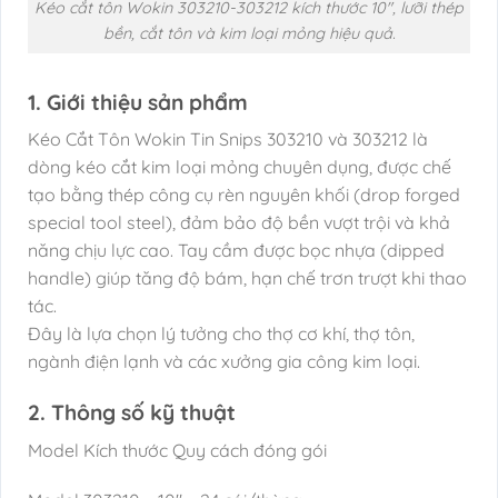
Kéo cắt tôn Wokin 303210-303212 kích thước 10″, lưỡi thép
bền, cắt tôn và kim loại mỏng hiệu quả.
1. Giới thiệu sản phẩm
Kéo Cắt Tôn Wokin Tin Snips 303210 và 303212 là
dòng kéo cắt kim loại mỏng chuyên dụng, được chế
tạo bằng thép công cụ rèn nguyên khối (drop forged
special tool steel), đảm bảo độ bền vượt trội và khả
năng chịu lực cao. Tay cầm được bọc nhựa (dipped
handle) giúp tăng độ bám, hạn chế trơn trượt khi thao
tác.
Đây là lựa chọn lý tưởng cho thợ cơ khí, thợ tôn,
ngành điện lạnh và các xưởng gia công kim loại.
2. Thông số kỹ thuật
Model Kích thước Quy cách đóng gói