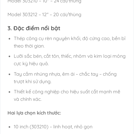
Model 303210 – 10″ – 24 cái/thùng
Model 303212 – 12″ – 20 cái/thùng
3. Đặc điểm nổi bật
Thép công cụ rèn nguyên khối, độ cứng cao, bền bỉ
theo thời gian.
Lưỡi sắc bén, cắt tôn, thiếc, nhôm và kim loại mỏng
cực kỳ hiệu quả.
Tay cầm nhúng nhựa, êm ái – chắc tay – chống
trượt khi sử dụng.
Thiết kế công nghiệp cho hiệu suất cắt mạnh mẽ
và chính xác.
Hai lựa chọn kích thước:
10 inch (303210) – linh hoạt, nhỏ gọn