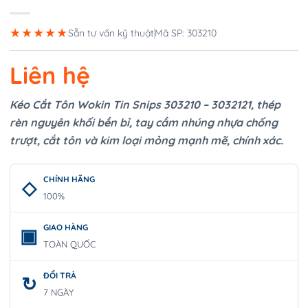
★★★★★
Sẵn tư vấn kỹ thuật
Mã SP: 303210
Liên hệ
Kéo Cắt Tôn Wokin Tin Snips 303210 – 3032121, thép
rèn nguyên khối bền bỉ, tay cầm nhúng nhựa chống
trượt, cắt tôn và kim loại mỏng mạnh mẽ, chính xác.
CHÍNH HÃNG
100%
GIAO HÀNG
TOÀN QUỐC
ĐỔI TRẢ
7 NGÀY