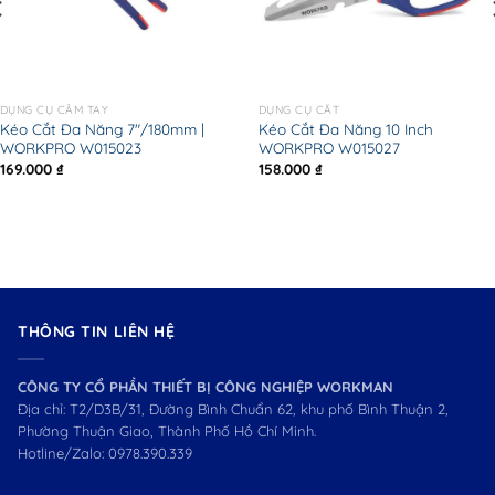
DỤNG CỤ CẦM TAY
DỤNG CỤ CẮT
Kéo Cắt Đa Năng 7″/180mm |
Kéo Cắt Đa Năng 10 Inch
WORKPRO W015023
WORKPRO W015027
169.000
₫
158.000
₫
THÔNG TIN LIÊN HỆ
CÔNG TY CỔ PHẦN THIẾT BỊ CÔNG NGHIỆP WORKMAN
Địa chỉ: T2/D3B/31, Đường Bình Chuẩn 62, khu phố Bình Thuận 2,
Phường Thuận Giao, Thành Phố Hồ Chí Minh.
Hotline/Zalo:
0978.390.339