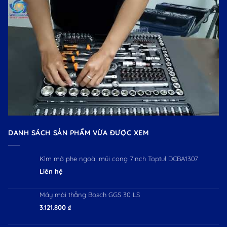
DANH SÁCH SẢN PHẨM VỪA ĐƯỢC XEM
Kìm mở phe ngoài mũi cong 7inch Toptul DCBA1307
Liên hệ
Máy mài thẳng Bosch GGS 30 LS
3.121.800
₫