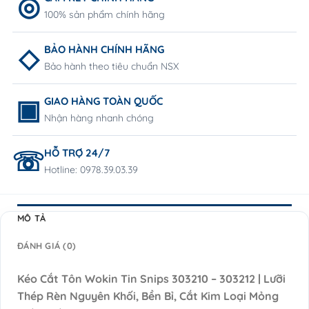
100% sản phẩm chính hãng
BẢO HÀNH CHÍNH HÃNG
Bảo hành theo tiêu chuẩn NSX
GIAO HÀNG TOÀN QUỐC
Nhận hàng nhanh chóng
HỖ TRỢ 24/7
Hotline: 0978.39.03.39
MÔ TẢ
ĐÁNH GIÁ (0)
Kéo Cắt Tôn Wokin Tin Snips 303210 – 303212 | Lưỡi
Thép Rèn Nguyên Khối, Bền Bỉ, Cắt Kim Loại Mỏng