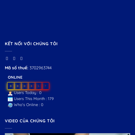
KẾT NỐI VỚI CHÚNG TÔI
Mã số thuế:
3702963744
ONLINE
0
0
0
8
5
7
Users Today : 0
Users This Month : 179
Who's Online : 0
VIDEO CỦA CHÚNG TÔI