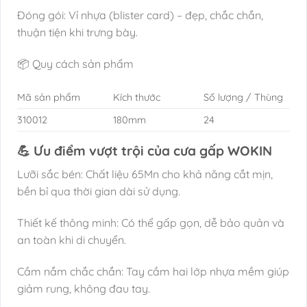
Đóng gói: Vỉ nhựa (blister card) – đẹp, chắc chắn,
thuận tiện khi trưng bày.
📦 Quy cách sản phẩm
Mã sản phẩm
Kích thước
Số lượng / Thùng
310012
180mm
24
💪 Ưu điểm vượt trội của cưa gấp WOKIN
Lưỡi sắc bén: Chất liệu 65Mn cho khả năng cắt mịn,
bền bỉ qua thời gian dài sử dụng.
Thiết kế thông minh: Có thể gấp gọn, dễ bảo quản và
an toàn khi di chuyển.
Cầm nắm chắc chắn: Tay cầm hai lớp nhựa mềm giúp
giảm rung, không đau tay.