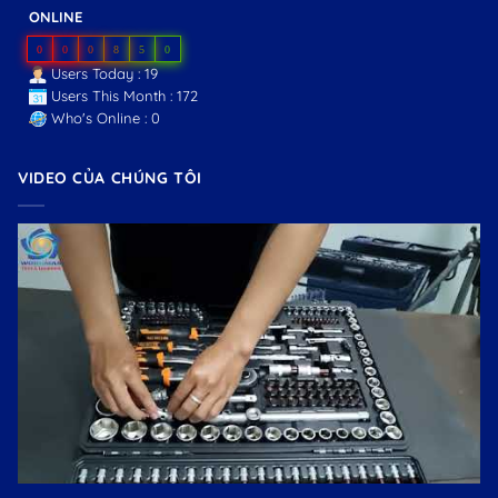
ONLINE
0
0
0
8
5
0
Users Today : 19
Users This Month : 172
Who's Online : 0
VIDEO CỦA CHÚNG TÔI