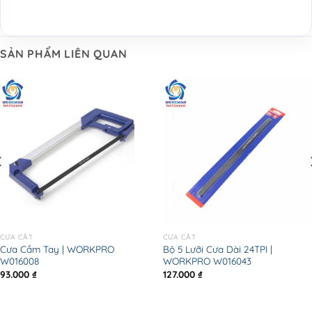
SẢN PHẨM LIÊN QUAN
CƯA CẮT
CƯA CẮT
Cưa Cầm Tay | WORKPRO
Bộ 5 Lưỡi Cưa Dài 24TPI |
W016008
WORKPRO W016043
93.000
₫
127.000
₫