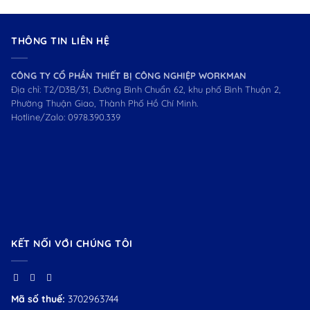
THÔNG TIN LIÊN HỆ
CÔNG TY CỔ PHẦN THIẾT BỊ CÔNG NGHIỆP WORKMAN
Địa chỉ: T2/D3B/31, Đường Bình Chuẩn 62, khu phố Bình Thuận 2,
Phường Thuận Giao, Thành Phố Hồ Chí Minh.
Hotline/Zalo:
0978.390.339
KẾT NỐI VỚI CHÚNG TÔI
Mã số thuế:
3702963744