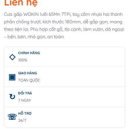
Liên hệ
Cưa gấp WOKIN lưỡi 65Mn 7TPI, tay cầm nhựa hai thành
phần chống trượt, kích thước 180mm, dễ gấp gọn, mang
theo tiện lợi. Phù hợp cắt gỗ, tỉa cành, làm vườn, dã ngoại
– bền, bén, nhỏ gọn, an toàn.
CHÍNH HÃNG
100%
GIAO HÀNG
TOÀN QUỐC
ĐỔI TRẢ
7 NGÀY
HỖ TRỢ
24/7