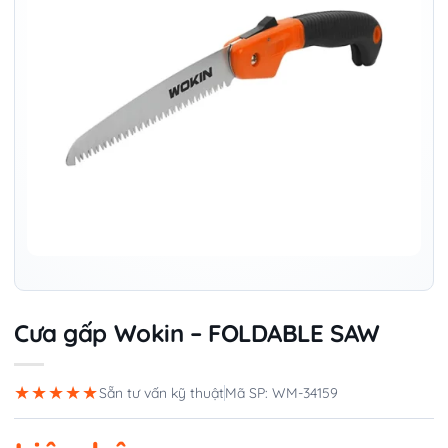
Cưa gấp Wokin – FOLDABLE SAW
★★★★★
Sẵn tư vấn kỹ thuật
Mã SP: WM-34159