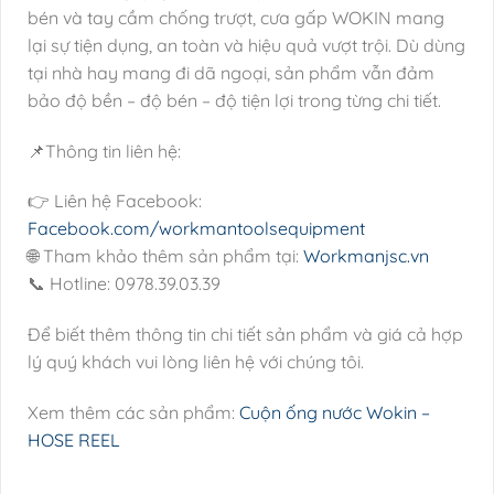
bén và tay cầm chống trượt, cưa gấp WOKIN mang
lại sự tiện dụng, an toàn và hiệu quả vượt trội. Dù dùng
tại nhà hay mang đi dã ngoại, sản phẩm vẫn đảm
bảo độ bền – độ bén – độ tiện lợi trong từng chi tiết.
📌Thông tin liên hệ:
👉 Liên hệ Facebook:
Facebook.com/workmantoolsequipment
🌐 Tham khảo thêm sản phẩm tại:
Workmanjsc.vn
📞 Hotline: 0978.39.03.39
Để biết thêm thông tin chi tiết sản phẩm và giá cả hợp
lý quý khách vui lòng liên hệ với chúng tôi.
Xem thêm các sản phẩm:
Cuộn ống nước Wokin –
HOSE REEL