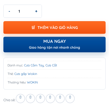
Cưa gấp Wokin - FOLDABLE SAW số lượng
THÊM VÀO GIỎ HÀNG
MUA NGAY
Giao hàng tận nơi nhanh chóng
Danh mục:
Cưa Cầm Tay
,
Cưa Cắt
Thẻ:
Cưa gấp Wokin
Thương hiệu:
WOKIN
Chia sẻ: