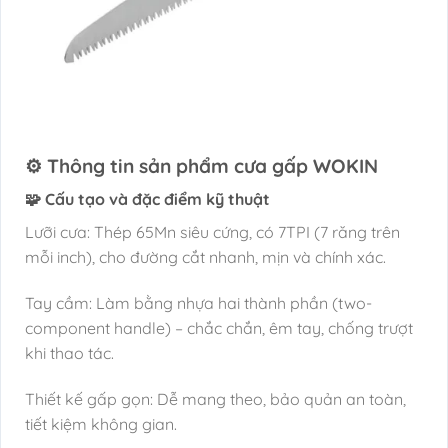
⚙️ Thông tin sản phẩm cưa gấp WOKIN
🧩 Cấu tạo và đặc điểm kỹ thuật
Lưỡi cưa: Thép 65Mn siêu cứng, có 7TPI (7 răng trên
mỗi inch), cho đường cắt nhanh, mịn và chính xác.
Tay cầm: Làm bằng nhựa hai thành phần (two-
component handle) – chắc chắn, êm tay, chống trượt
khi thao tác.
Thiết kế gấp gọn: Dễ mang theo, bảo quản an toàn,
tiết kiệm không gian.