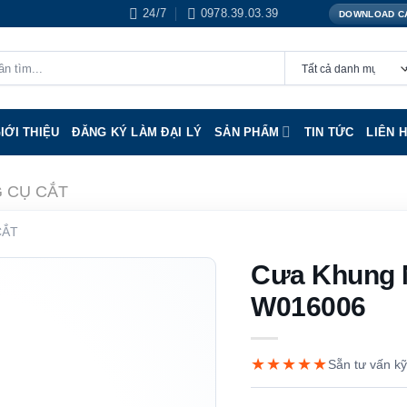
24/7
0978.39.03.39
DOWNLOAD C
IỚI THIỆU
ĐĂNG KÝ LÀM ĐẠI LÝ
SẢN PHẨM
TIN TỨC
LIÊN 
 CỤ CẮT
CẮT
Cưa Khung 
W016006
★★★★★
Sẵn tư vấn kỹ