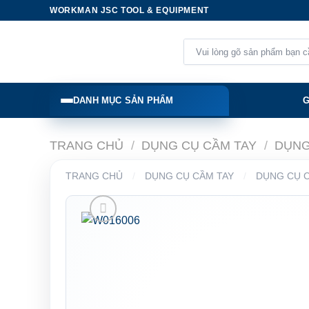
Skip
WORKMAN JSC TOOL & EQUIPMENT
to
content
Tìm
kiếm:
DANH MỤC SẢN PHẨM
G
TRANG CHỦ
/
DỤNG CỤ CẦM TAY
/
DỤNG
TRANG CHỦ
/
DỤNG CỤ CẦM TAY
/
DỤNG CỤ 