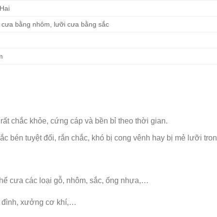
Hai
 cưa bằng nhôm, lưỡi cưa bằng sắc
m
t chắc khỏe, cứng cáp và bền bỉ theo thời gian.
 bén tuyệt đối, rắn chắc, khó bị cong vênh hay bị mẻ lưỡi tron
ể cưa các loại gỗ, nhôm, sắc, ống nhựa,…
a đình, xưởng cơ khí,…