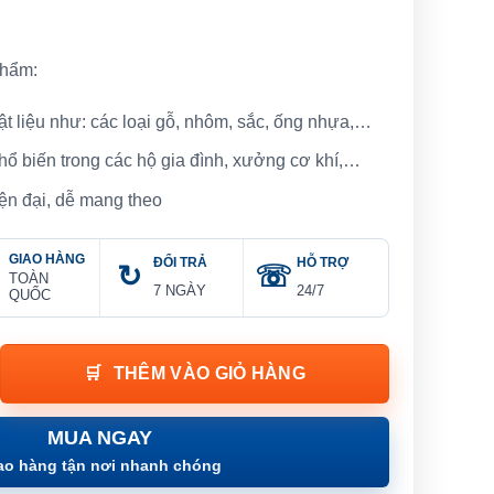
phẩm:
 liệu như: các loại gỗ, nhôm, sắc, ống nhựa,…
ổ biến trong các hộ gia đình, xưởng cơ khí,…
iện đại, dễ mang theo
GIAO HÀNG
ĐỔI TRẢ
HỖ TRỢ
TOÀN
7 NGÀY
24/7
QUỐC
h (300Mm) W016006 số lượng
THÊM VÀO GIỎ HÀNG
MUA NGAY
ao hàng tận nơi nhanh chóng