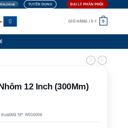
TUYỂN DỤNG
ĐẠI LÝ PHÂN PHỐI
ATALOGUE
0
GIỎ HÀNG /
0
₫
HỆ
Nhôm 12 Inch (300Mm)
 thuật
Mã SP: W016006