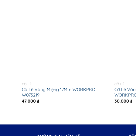
CỜ LÊ
CỜ LÊ
V,Theo
Cờ Lê Vòng Miệng 17Mm WORKPRO
Cờ Lê Vòn
W073219
WORKPRO
47.000
₫
30.000
₫