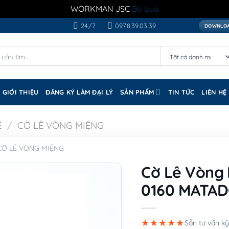
WORKMAN JSC
Bỏ qua
24/7
0978.39.03.39
DOWNLOA
GIỚI THIỆU
ĐĂNG KÝ LÀM ĐẠI LÝ
SẢN PHẨM
TIN TỨC
LIÊN HỆ
Ê
/
CỜ LÊ VÒNG MIỆNG
CỜ LÊ VÒNG MIỆNG
Cờ Lê Vòng
0160 MATA
★★★★★
Sẵn tư vấn kỹ