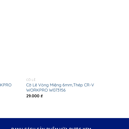
CỜ LÊ
RKPRO
Cờ Lê Vòng Miệng 6mm,Thép CR-V
WORKPRO W073156
29.000
₫