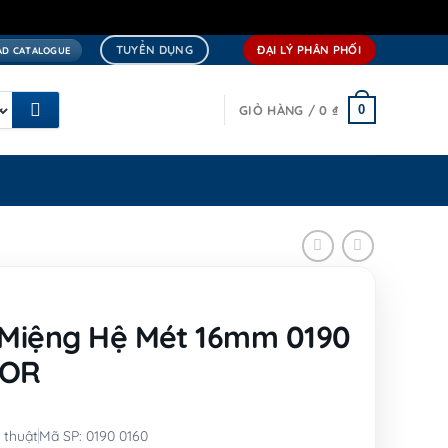
TUYỂN DỤNG
ĐẠI LÝ PHÂN PHỐI
D CATALOGUE
0
GIỎ HÀNG /
0
₫
 Miệng Hệ Mét 16mm 0190
DOR
 thuật
Mã SP: 0190 0160