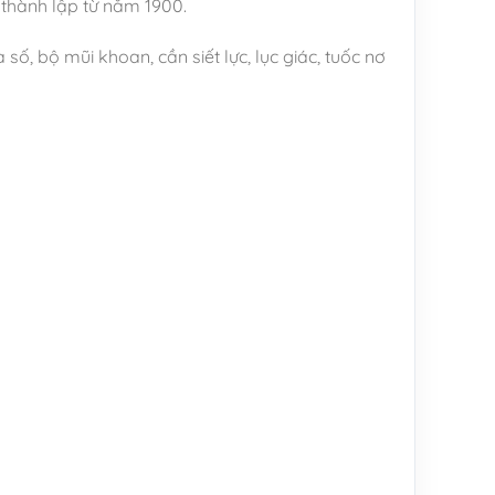
 thành lập từ năm 1900.
ố, bộ mũi khoan, cần siết lực, lục giác, tuốc nơ