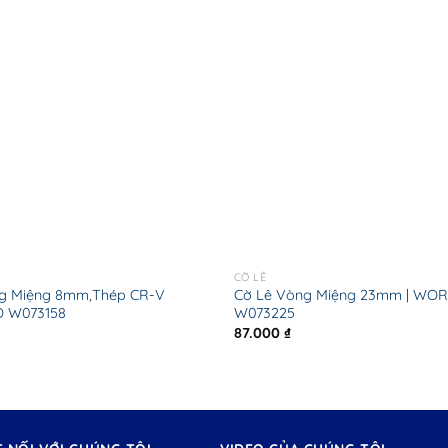
CỜ LÊ
g Miệng 8mm,Thép CR-V
Cờ Lê Vòng Miệng 23mm | WO
 W073158
W073225
87.000
₫