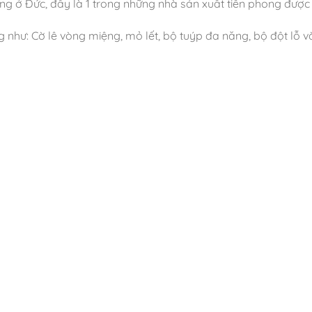
ếng ở Đức, đây là 1 trong những nhà sản xuất tiên phong được
hư: Cờ lê vòng miệng, mỏ lết, bộ tuýp đa năng, bộ đột lỗ và s