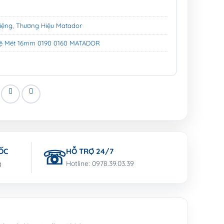
iệng
,
Thương Hiệu Matador
Hệ Mét 16mm 0190 0160 MATADOR
ỐC
HỖ TRỢ 24/7
g
Hotline: 0978.39.03.39