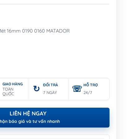
 Mét 16mm 0190 0160 MATADOR
GIAO HÀNG
ĐỔI TRẢ
HỖ TRỢ
TOÀN
7 NGÀY
24/7
QUỐC
LIÊN HỆ NGAY
hận báo giá và tư vấn nhanh