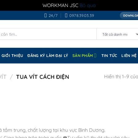
WORKMAN JSC
Bỏ qua
24/7
0978.39.03.39
DOWNLOA
GIỚI THIỆU
ĐĂNG KÝ LÀM ĐẠI LÝ
SẢN PHẨM
TIN TỨC
LIÊN HỆ
VÍT
/
TUA VÍT CÁCH ĐIỆN
Hiển thị 1–9 củ
iá tầm trung, chất lượng tại khu vực Bình Dương.
 Giao hàng trên toàn quốc ☎️Tư vấn kỹ thuật chuyên sâu.