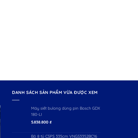
DANH SÁCH SẢN PHẨM VỪA ĐƯỢC XEM
Máy siết bulong dùng pin Bosch GDX
180-LI
5.838.800
₫
Bộ 8 tủ CSPS 335cm VNGS3352BC16