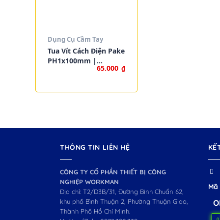
Dụng Cụ Cầm Tay
Tua Vít Cách Điện Pake
PH1x100mm |
65.000
₫
WORKPRO W094006
THÔNG TIN LIÊN HỆ
KẾ
CÔNG TY CỔ PHẦN THIẾT BỊ CÔNG
NGHIỆP WORKMAN
Mã 
Địa chỉ: T2/D3B/31, Đường Bình Chuẩn 62,
khu phố Bình Thuận 2, Phường Thuận Giao,
O
Thành Phố Hồ Chí Minh.
0