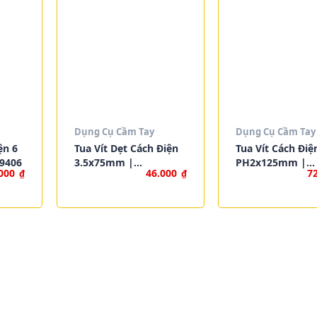
Dụng Cụ Cầm Tay
Dụng Cụ Cầm Tay
ện 6
Tua Vít Dẹt Cách Điện
Tua Vít Cách Điệ
69406
3.5x75mm |
PH2x125mm |
.000
46.000
7
₫
₫
WORKPRO W094008
WORKPRO W094