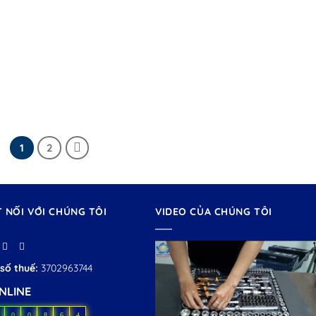
1
2
T NỐI VỚI CHÚNG TÔI
VIDEO CỦA CHÚNG TÔI
số thuế:
3702963744
NLINE
0
0
8
6
4