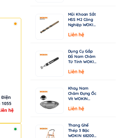
từ
Chuyên Khoan
Inox & Thép
15.000 ₫
Cứng
Mũi Khoan Sắt
đến
HSS M2 Công
149.000 ₫
Nghiệp WOKIN
750210–750360
Liên hệ
| Tiêu Chuẩn
DIN338, Đầu
Khoan 135°
Dụng Cụ Gắp
Đồ Nam Châm
Từ Tính WOKIN
722005 – Cán
Liên hệ
Rút Dài 130-
640mm
Khay Nam
Châm Đựng Ốc
 Điện
Vít WOKIN
 1055
724206 –
Liên hệ
Đường Kính
Liên hệ
150mm (6")
Thang Ghế
Thép 3 Bậc
WOKIN 682003