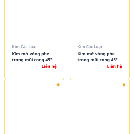
Kìm Các Loại
Kìm Các Loại
Kìm mở vòng phe
Kìm mở vòng phe
trong mũi cong 45°
trong mũi cong 45°
Knipex 44 31 J32 –
Knipex 44 31 J22 –
Liên hệ
Liên hệ
Chính hãng Đức, mở
Chính hãng Đức, đầu
phe Ø40–100mm dễ
cong chống trượt
dàng