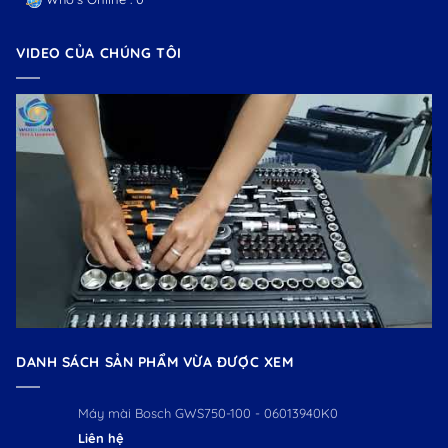
VIDEO CỦA CHÚNG TÔI
DANH SÁCH SẢN PHẨM VỪA ĐƯỢC XEM
Máy mài Bosch GWS750-100 - 06013940K0
Liên hệ