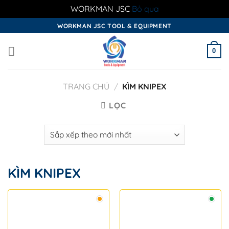
WORKMAN JSC
Bỏ qua
Skip
WORKMAN JSC TOOL & EQUIPMENT
to
content
0
TRANG CHỦ
/
KÌM KNIPEX
LỌC
KÌM KNIPEX