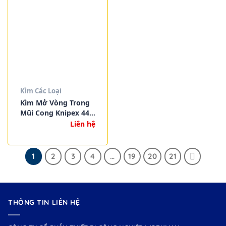
Kìm Các Loại
Kìm Mở Vòng Trong
Mũi Cong Knipex 44
21 J31
Liên hệ
1
2
3
4
…
19
20
21
THÔNG TIN LIÊN HỆ