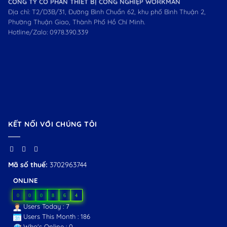
CÔNG TY CỔ PHẦN THIẾT BỊ CÔNG NGHIỆP WORKMAN
Địa chỉ: T2/D3B/31, Đường Bình Chuẩn 62, khu phố Bình Thuận 2,
Phường Thuận Giao, Thành Phố Hồ Chí Minh.
Hotline/Zalo:
0978.390.339
KẾT NỐI VỚI CHÚNG TÔI
Mã số thuế:
3702963744
ONLINE
0
0
0
8
6
4
Users Today : 7
Users This Month : 186
Who's Online : 0