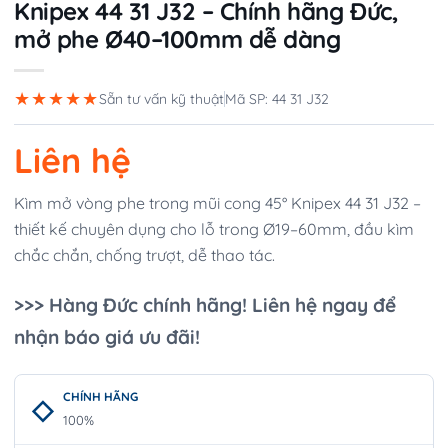
Knipex 44 31 J32 – Chính hãng Đức,
mở phe Ø40–100mm dễ dàng
★★★★★
Sẵn tư vấn kỹ thuật
Mã SP: 44 31 J32
Liên hệ
Kìm mở vòng phe trong mũi cong 45° Knipex 44 31 J32 –
thiết kế chuyên dụng cho lỗ trong Ø19–60mm, đầu kìm
chắc chắn, chống trượt, dễ thao tác.
>>> Hàng Đức chính hãng! Liên hệ ngay để
nhận báo giá ưu đãi!
CHÍNH HÃNG
100%