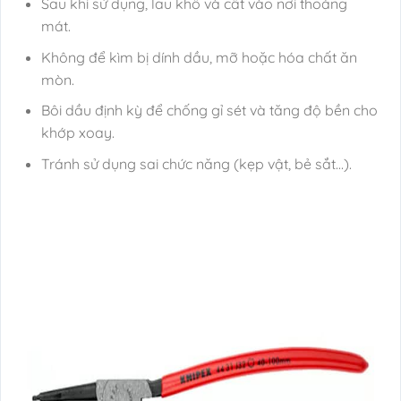
Sau khi sử dụng, lau khô và cất vào nơi thoáng
mát.
Không để kìm bị dính dầu, mỡ hoặc hóa chất ăn
mòn.
Bôi dầu định kỳ để chống gỉ sét và tăng độ bền cho
khớp xoay.
Tránh sử dụng sai chức năng (kẹp vật, bẻ sắt…).