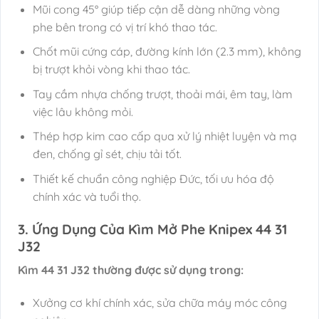
Mũi cong 45° giúp tiếp cận dễ dàng những vòng
phe bên trong có vị trí khó thao tác.
Chốt mũi cứng cáp, đường kính lớn (2.3 mm), không
bị trượt khỏi vòng khi thao tác.
Tay cầm nhựa chống trượt, thoải mái, êm tay, làm
việc lâu không mỏi.
Thép hợp kim cao cấp qua xử lý nhiệt luyện và mạ
đen, chống gỉ sét, chịu tải tốt.
Thiết kế chuẩn công nghiệp Đức, tối ưu hóa độ
chính xác và tuổi thọ.
3. Ứng Dụng Của Kìm Mở Phe Knipex 44 31
J32
Kìm 44 31 J32 thường được sử dụng trong:
Xưởng cơ khí chính xác, sửa chữa máy móc công