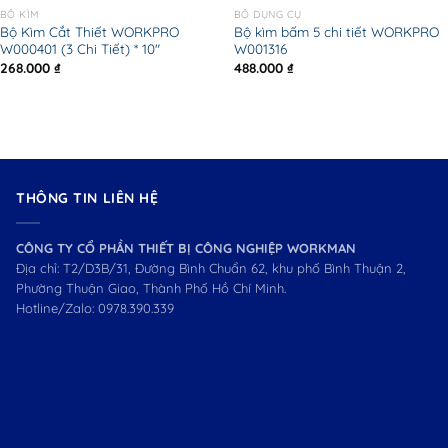
BỘ KÌM
BỘ DỤNG CỤ
Bộ Kìm Cắt Thiết WORKPRO
Bộ kìm bấm 5 chi tiết WORKPRO
W000401 (3 Chi Tiết) * 10″
W001316
268.000
₫
488.000
₫
THÔNG TIN LIÊN HỆ
CÔNG TY CỔ PHẦN THIẾT BỊ CÔNG NGHIỆP WORKMAN
Địa chỉ: T2/D3B/31, Đường Bình Chuẩn 62, khu phố Bình Thuận 2,
Phường Thuận Giao, Thành Phố Hồ Chí Minh.
Hotline/Zalo:
0978.390.339