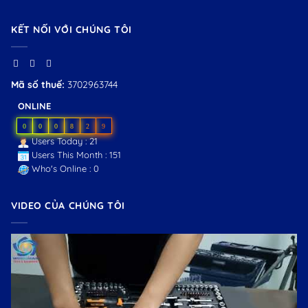
KẾT NỐI VỚI CHÚNG TÔI
Mã số thuế:
3702963744
ONLINE
0
0
0
8
2
9
Users Today : 21
Users This Month : 151
Who's Online : 0
VIDEO CỦA CHÚNG TÔI