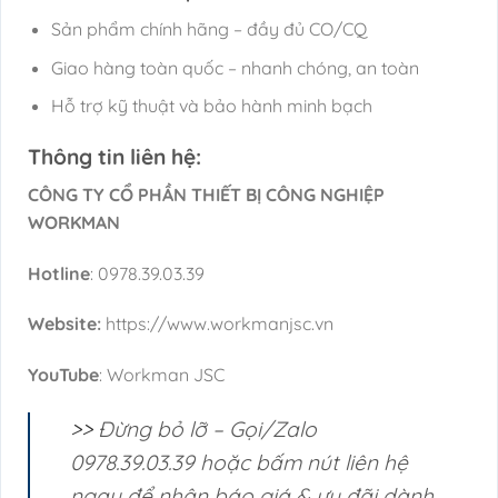
Sản phẩm chính hãng – đầy đủ CO/CQ
Giao hàng toàn quốc – nhanh chóng, an toàn
Hỗ trợ kỹ thuật và bảo hành minh bạch
Thông tin liên hệ:
CÔNG TY CỔ PHẦN THIẾT BỊ CÔNG NGHIỆP
WORKMAN
Hotline
: 0978.39.03.39
Website:
https://www.workmanjsc.vn
YouTube
: Workman JSC
>>
Đừng bỏ lỡ – Gọi/Zalo
0978.39.03.39 hoặc bấm nút liên hệ
ngay để nhận báo giá & ưu đãi dành