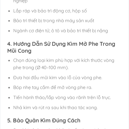
nghiệp
Lắp ráp và bảo trì động cơ, hộp số
Bảo trì thiết bị trong nhà máy sản xuất
Ngành cơ điện tử, ô tô và bảo trì thiết bị nặng
4. Hướng Dẫn Sử Dụng Kìm Mở Phe Trong
Mũi Cong
Chọn đúng loại kìm phù hợp với kích thước vòng
phe trong (Ø 40–100 mm).
Đưa hai đầu mũi kìm vào lỗ của vòng phe.
Bóp nhẹ tay cầm để mở vòng phe ra.
Tiến hành tháo/lắp vòng vào rãnh trên lỗ trục.
Nhả kìm và rút ra sau khi thao tác xong.
5. Bảo Quản Kìm Đúng Cách