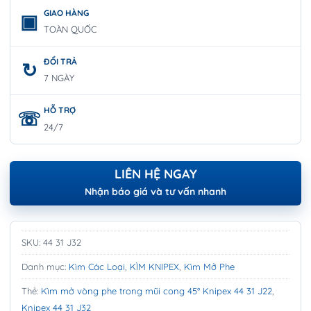
GIAO HÀNG
TOÀN QUỐC
ĐỔI TRẢ
7 NGÀY
HỖ TRỢ
24/7
LIÊN HỆ NGAY
Nhận báo giá và tư vấn nhanh
SKU:
44 31 J32
Danh mục:
Kìm Các Loại
,
KÌM KNIPEX
,
Kìm Mở Phe
Thẻ:
Kìm mở vòng phe trong mũi cong 45° Knipex 44 31 J22
,
Knipex 44 31 J32