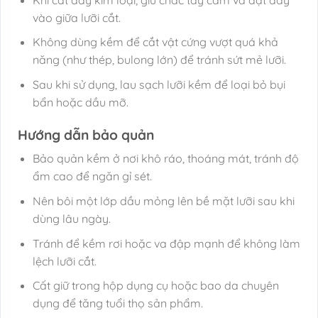
vào giữa lưỡi cắt.
Không dùng kềm để cắt vật cứng vượt quá khả
năng (như thép, bulong lớn) để tránh sứt mẻ lưỡi.
Sau khi sử dụng, lau sạch lưỡi kềm để loại bỏ bụi
bẩn hoặc dầu mỡ.
Hướng dẫn bảo quản
Bảo quản kềm ở nơi khô ráo, thoáng mát, tránh độ
ẩm cao để ngăn gỉ sét.
Nên bôi một lớp dầu mỏng lên bề mặt lưỡi sau khi
dùng lâu ngày.
Tránh để kềm rơi hoặc va đập mạnh để không làm
lệch lưỡi cắt.
Cất giữ trong hộp dụng cụ hoặc bao da chuyên
dụng để tăng tuổi thọ sản phẩm.