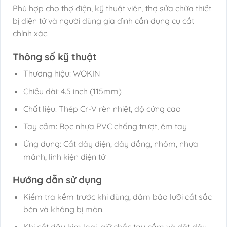
Phù hợp cho thợ điện, kỹ thuật viên, thợ sửa chữa thiết
bị điện tử và người dùng gia đình cần dụng cụ cắt
chính xác.
Thông số kỹ thuật
Thương hiệu: WOKIN
Chiều dài: 4.5 inch (115mm)
Chất liệu: Thép Cr-V rèn nhiệt, độ cứng cao
Tay cầm: Bọc nhựa PVC chống trượt, êm tay
Ứng dụng: Cắt dây điện, dây đồng, nhôm, nhựa
mảnh, linh kiện điện tử
Hướng dẫn sử dụng
Kiểm tra kềm trước khi dùng, đảm bảo lưỡi cắt sắc
bén và không bị mòn.
Khi cắt dây kim loại, giữ chắc tay cầm và đặt dây