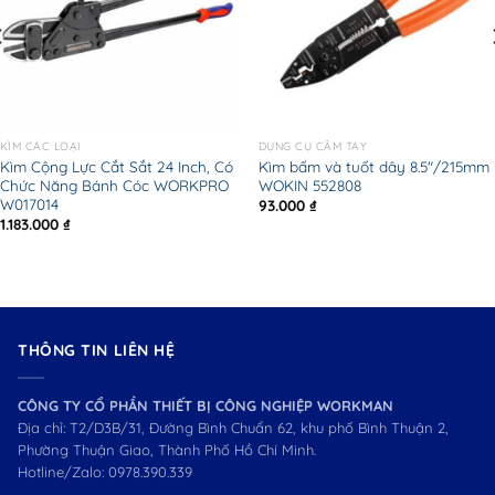
KÌM CÁC LOẠI
DỤNG CỤ CẦM TAY
Kìm Cộng Lực Cắt Sắt 24 Inch, Có
Kìm bấm và tuốt dây 8.5″/215mm
Chức Năng Bánh Cóc WORKPRO
WOKIN 552808
W017014
93.000
₫
1.183.000
₫
THÔNG TIN LIÊN HỆ
CÔNG TY CỔ PHẦN THIẾT BỊ CÔNG NGHIỆP WORKMAN
Địa chỉ: T2/D3B/31, Đường Bình Chuẩn 62, khu phố Bình Thuận 2,
Phường Thuận Giao, Thành Phố Hồ Chí Minh.
Hotline/Zalo:
0978.390.339