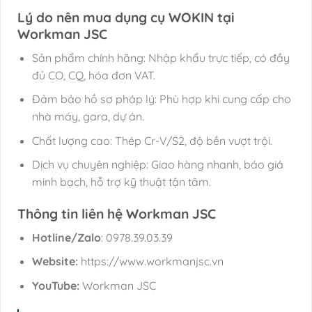
Lý do nên mua dụng cụ WOKIN tại
Workman JSC
Sản phẩm chính hãng: Nhập khẩu trực tiếp, có đầy
đủ CO, CQ, hóa đơn VAT.
Đảm bảo hồ sơ pháp lý: Phù hợp khi cung cấp cho
nhà máy, gara, dự án.
Chất lượng cao: Thép Cr-V/S2, độ bền vượt trội.
Dịch vụ chuyên nghiệp: Giao hàng nhanh, báo giá
minh bạch, hỗ trợ kỹ thuật tận tâm.
Thông tin liên hệ Workman JSC
Hotline/Zalo
: 0978.39.03.39
Website:
https://www.workmanjsc.vn
YouTube:
Workman JSC