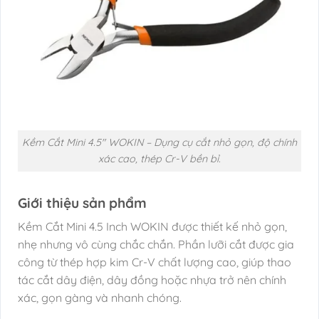
Kềm Cắt Mini 4.5″ WOKIN – Dụng cụ cắt nhỏ gọn, độ chính
xác cao, thép Cr-V bền bỉ.
Giới thiệu sản phẩm
Kềm Cắt Mini 4.5 Inch WOKIN được thiết kế nhỏ gọn,
nhẹ nhưng vô cùng chắc chắn. Phần lưỡi cắt được gia
công từ thép hợp kim Cr-V chất lượng cao, giúp thao
tác cắt dây điện, dây đồng hoặc nhựa trở nên chính
xác, gọn gàng và nhanh chóng.