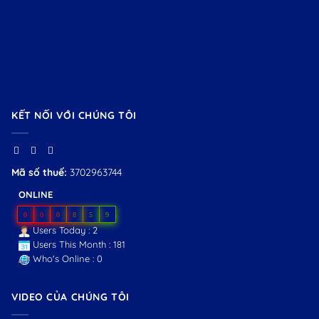
KẾT NỐI VỚI CHÚNG TÔI
Mã số thuế:
3702963744
ONLINE
0
0
0
8
5
9
Users Today : 2
Users This Month : 181
Who's Online : 0
VIDEO CỦA CHÚNG TÔI