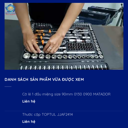
DANH SÁCH SẢN PHẨM VỪA ĐƯỢC XEM
Cờ lê 1 đầu miệng size 90mm 0130 0900 MATADOR
Liên hệ
Thước cặp TOPTUL JJAF2414
Liên hệ