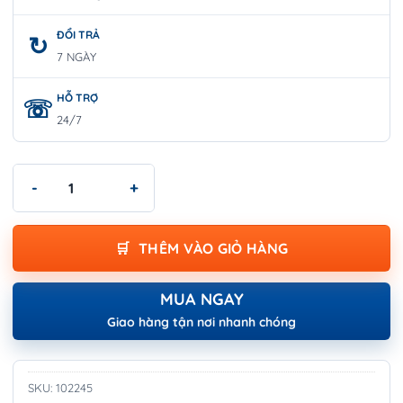
ĐỔI TRẢ
7 NGÀY
HỖ TRỢ
24/7
Kềm Cắt Mini 4.5 Inch WOKIN 102245 – 4.5″ Mini Diagonal Cuttin
THÊM VÀO GIỎ HÀNG
MUA NGAY
Giao hàng tận nơi nhanh chóng
SKU:
102245