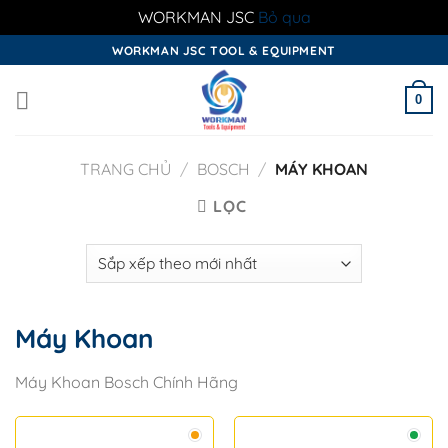
WORKMAN JSC
Bỏ qua
Skip
WORKMAN JSC TOOL & EQUIPMENT
to
content
0
TRANG CHỦ
/
BOSCH
/
MÁY KHOAN
LỌC
Máy Khoan
Máy Khoan Bosch Chính Hãng