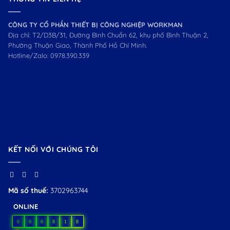
CÔNG TY CỔ PHẦN THIẾT BỊ CÔNG NGHIỆP WORKMAN
Địa chỉ: T2/D3B/31, Đường Bình Chuẩn 62, khu phố Bình Thuận 2,
Phường Thuận Giao, Thành Phố Hồ Chí Minh.
Hotline/Zalo:
0978.390.339
KẾT NỐI VỚI CHÚNG TÔI
Mã số thuế:
3702963744
ONLINE
0
0
0
8
1
8