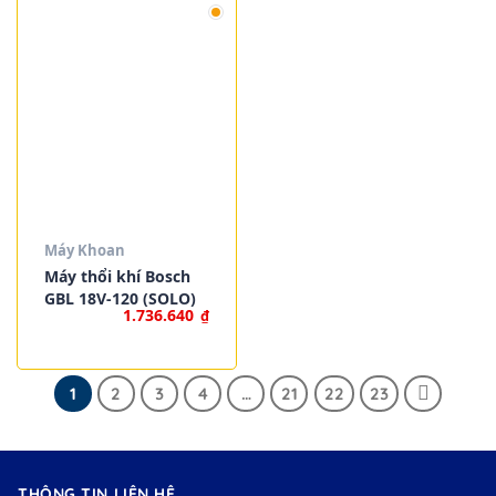
Máy Khoan
Máy thổi khí Bosch
GBL 18V-120 (SOLO)
1.736.640
₫
1
2
3
4
…
21
22
23
THÔNG TIN LIÊN HỆ