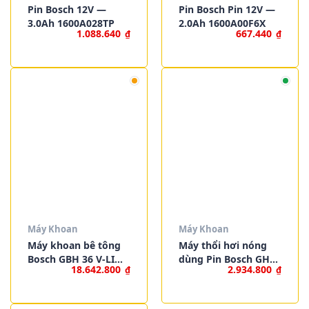
Pin Bosch 12V —
Pin Bosch Pin 12V —
3.0Ah 1600A028TP
2.0Ah 1600A00F6X
1.088.640
667.440
₫
₫
Máy Khoan
Máy Khoan
Máy khoan bê tông
Máy thổi hơi nóng
Bosch GBH 36 V-LI
dùng Pin Bosch GHG
18.642.800
2.934.800
₫
₫
(4.0 Ah)
18V-50 (SOLO)