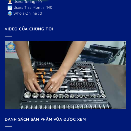
Users Today : 10
Users This Month : 140
Who's Online : 0
VIDEO CỦA CHÚNG TÔI
DANH SÁCH SẢN PHẨM VỪA ĐƯỢC XEM