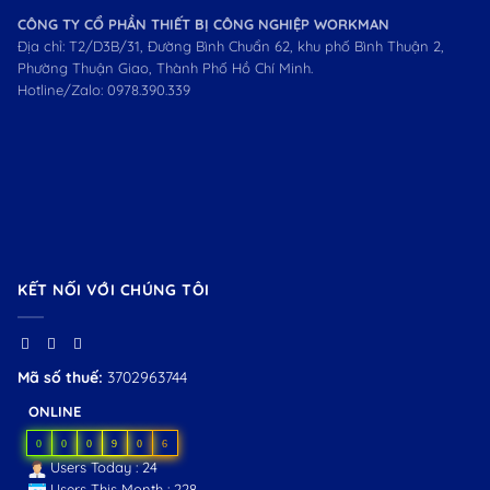
CÔNG TY CỔ PHẦN THIẾT BỊ CÔNG NGHIỆP WORKMAN
Địa chỉ: T2/D3B/31, Đường Bình Chuẩn 62, khu phố Bình Thuận 2,
Phường Thuận Giao, Thành Phố Hồ Chí Minh.
Hotline/Zalo:
0978.390.339
KẾT NỐI VỚI CHÚNG TÔI
Mã số thuế:
3702963744
ONLINE
0
0
0
9
0
6
Users Today : 24
Users This Month : 228