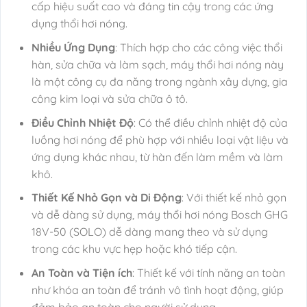
cấp hiệu suất cao và đáng tin cậy trong các ứng
dụng thổi hơi nóng.
Nhiều Ứng Dụng
: Thích hợp cho các công việc thổi
hàn, sửa chữa và làm sạch, máy thổi hơi nóng này
là một công cụ đa năng trong ngành xây dựng, gia
công kim loại và sửa chữa ô tô.
Điều Chỉnh Nhiệt Độ
: Có thể điều chỉnh nhiệt độ của
luồng hơi nóng để phù hợp với nhiều loại vật liệu và
ứng dụng khác nhau, từ hàn đến làm mềm và làm
khô.
Thiết Kế Nhỏ Gọn và Di Động
: Với thiết kế nhỏ gọn
và dễ dàng sử dụng, máy thổi hơi nóng Bosch GHG
18V-50 (SOLO) dễ dàng mang theo và sử dụng
trong các khu vực hẹp hoặc khó tiếp cận.
An Toàn và Tiện ích
: Thiết kế với tính năng an toàn
như khóa an toàn để tránh vô tình hoạt động, giúp
đảm bảo an toàn cho người sử dụng.