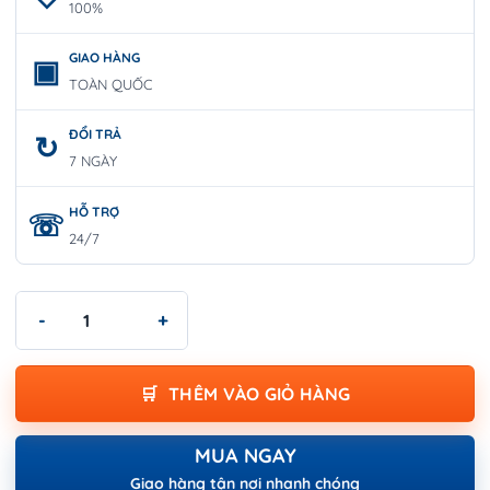
100%
GIAO HÀNG
TOÀN QUỐC
ĐỔI TRẢ
7 NGÀY
HỖ TRỢ
24/7
Máy thổi hơi nóng dùng Pin Bosch GHG 18V-50 (SOLO) số lượng
THÊM VÀO GIỎ HÀNG
MUA NGAY
Giao hàng tận nơi nhanh chóng