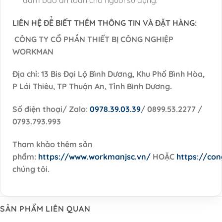
LIÊN HỆ ĐỂ BIẾT THÊM THÔNG TIN VÀ ĐẶT HÀNG:
CÔNG TY CỔ PHẦN THIẾT BỊ CÔNG NGHIỆP
WORKMAN
Địa chỉ: 13 Bis Đại Lộ Bình Dương, Khu Phố Bình Hòa,
P Lái Thiêu, TP Thuận An, Tỉnh Bình Dương.
Số điện thoại/ Zalo:
0978.39.03.39
/ 0899.53.2277 /
0793.793.993
Tham khảo thêm sản
phẩm:
https://www.workmanjsc.vn/
HOẶC
https://co
chúng tôi.
SẢN PHẨM LIÊN QUAN