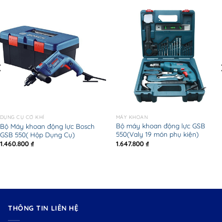
MÁY KHOAN
DỤNG CỤ CƠ KHÍ
Bộ máy khoan động lực GSB
Bộ Máy khoan động lực Bosch
550(Valy 19 món phụ kiện)
GSB 550( Hộp Dụng Cụ)
1.647.800
₫
1.460.800
₫
THÔNG TIN LIÊN HỆ