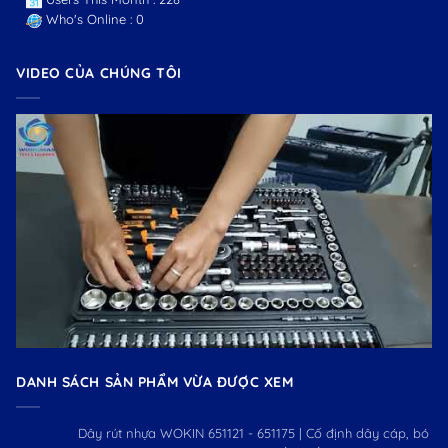
Who's Online : 0
VIDEO CỦA CHÚNG TÔI
DANH SÁCH SẢN PHẨM VỪA ĐƯỢC XEM
Dây rút nhựa WOKIN 651121 - 651175 | Cố định dây cáp, bó