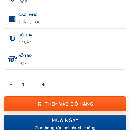
100%
GIAO HÀNG
TOÀN QUỐC
ĐỔI TRẢ
7 NGÀY
HỖ TRỢ
24/7
Pin Bosch 12V --- 4.0Ah 1600A00F71 số lượng
THÊM VÀO GIỎ HÀNG
MUA NGAY
Giao hàng tận nơi nhanh chóng