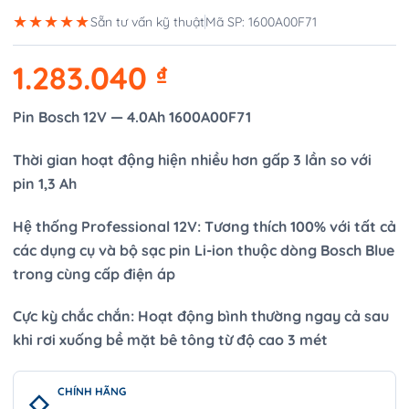
★★★★★
Sẵn tư vấn kỹ thuật
Mã SP: 1600A00F71
1.283.040
₫
Pin Bosch 12V — 4.0Ah 1600A00F71
Thời gian hoạt động hiện nhiều hơn gấp 3 lần so với
pin 1,3 Ah
Hệ thống Professional 12V: Tương thích 100% với tất cả
các dụng cụ và bộ sạc pin Li-ion thuộc dòng Bosch Blue
trong cùng cấp điện áp
Cực kỳ chắc chắn: Hoạt động bình thường ngay cả sau
khi rơi xuống bề mặt bê tông từ độ cao 3 mét
CHÍNH HÃNG