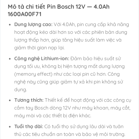
Mô tả chi tiết Pin Bosch 12V — 4.0Ah
1600A00F71
Dung lượng cao:
Với 4.0Ah, pin cung cấp khả năng
hoạt động kéo dài hơn so với các phiên bản dung
lượng thấp hơn, giúp tăng hiệu suất làm việc và
giảm thời gian nạp lại.
Công nghệ Lithium-ion:
Đảm bảo hiệu suất sử
dụng tối ưu, không bị hiện tượng mất dung lượng
(memory effect) như các loại pin cũ hơn. Công
nghệ này cũng giúp giảm tự xả khi pin không sử
dụng.
Tương thích:
Thiết kế để hoạt động với các công cụ
cầm tay Bosch dòng 12V như máy khoan, máy cắt,
máy mài và các thiết bị điện khác.
Tuổi thọ dài:
Có tuổi thọ sử dụng lâu dài và tuân
thủ các tiêu chuẩn an toàn và bảo vệ môi trường.