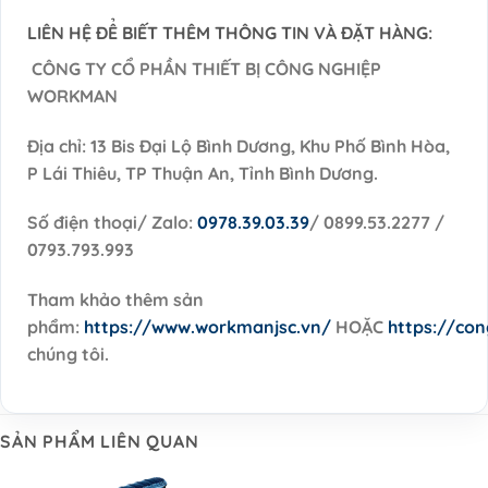
LIÊN HỆ ĐỂ BIẾT THÊM THÔNG TIN VÀ ĐẶT HÀNG:
CÔNG TY CỔ PHẦN THIẾT BỊ CÔNG NGHIỆP
WORKMAN
Địa chỉ: 13 Bis Đại Lộ Bình Dương, Khu Phố Bình Hòa,
P Lái Thiêu, TP Thuận An, Tỉnh Bình Dương.
Số điện thoại/ Zalo:
0978.39.03.39
/ 0899.53.2277 /
0793.793.993
Tham khảo thêm sản
phẩm:
https://www.workmanjsc.vn/
HOẶC
https://co
chúng tôi.
SẢN PHẨM LIÊN QUAN