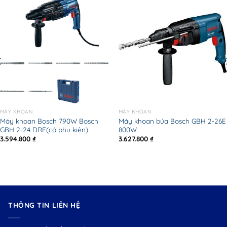
MÁY KHOAN
MÁY KHOAN
Máy khoan Bosch 790W Bosch
Máy khoan búa Bosch GBH 2-26E
GBH 2-24 DRE(có phụ kiện)
800W
3.594.800
₫
3.627.800
₫
THÔNG TIN LIÊN HỆ