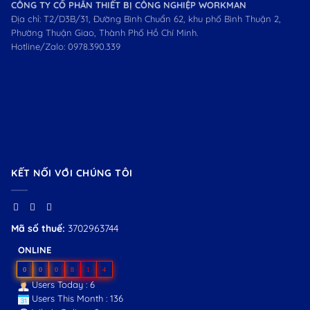
CÔNG TY CỔ PHẦN THIẾT BỊ CÔNG NGHIỆP WORKMAN
Địa chỉ: T2/D3B/31, Đường Bình Chuẩn 62, khu phố Bình Thuận 2,
Phường Thuận Giao, Thành Phố Hồ Chí Minh.
Hotline/Zalo:
0978.390.339
KẾT NỐI VỚI CHÚNG TÔI
Mã số thuế:
3702963744
ONLINE
0
0
0
8
1
4
Users Today : 6
Users This Month : 136