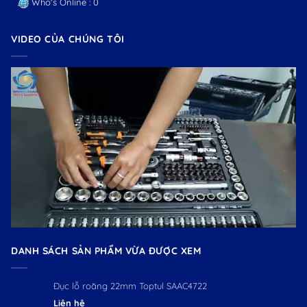
Who's Online : 0
VIDEO CỦA CHÚNG TÔI
DANH SÁCH SẢN PHẨM VỪA ĐƯỢC XEM
Đục lỗ roăng 22mm Toptul SAAC4722
Liên hệ