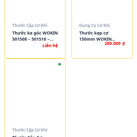
Thước Cặp Cơ Khí
Dụng Cụ Cơ Khí
Thước ke góc WOKIN
Thước kẹp cơ
501508 – 501510 –
150mm WOKIN
280.000
₫
501512 – 501514 –
502206
Liên hệ
Nhôm sơn tĩnh điện,
mét & inch
Thước Cặp Cơ Khí