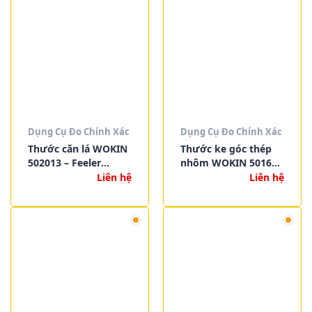
Dụng Cụ Đo Chính Xác
Dụng Cụ Đo Chính Xác
Thước căn lá WOKIN
Thước ke góc thép
502013 – Feeler
nhôm WOKIN 501610
Gauges 13 lá, 0.05–
– 501612 – 501614 –
Liên hệ
Liên hệ
1mm, thép mạ
501616 – Inox 2Cr13,
chrome
mét & inch