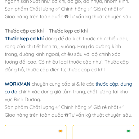
ngành sản xuất như: cơ khí, đồ gỗ, đồ nhựa, nhôm kính.
Sản phẩm Chất lượng ✅ Chính hãng ✅ Giá rẻ nhất ✅
Giao hàng trên toàn quốc ☎️Tư vấn kỹ thuật chuyên sâu.
Thước cặp cơ khí – Thước kẹp cơ khí
Thước kẹp cơ khí
dùng để đo kích thước như chiều dài,
rộng của chi tiết hình trụ, vuông. Hay đo đường kính
trong, đường kính ngoài, chiều sâu với độ chính xác
tương đối cao. Có nhiều loại thước cặp như : Thước cặp
đồng hồ, thước cặp điện tử, thước cặp cơ khí.
WORKMAN
chuyên cung cấp sỉ & lẻ các
thước cặp
,
dụng
cụ đo
chính xác dụng giá tầm trung, chất lượng tại khu
vực Bình Dương.
Sản phẩm Chất lượng ✅ Chính hãng ✅ Giá rẻ nhất ✅
Giao hàng trên toàn quốc ☎️Tư vấn kỹ thuật chuyên sâu.