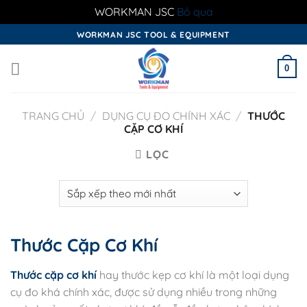
WORKMAN JSC
Bỏ qua
Skip
WORKMAN JSC TOOL & EQUIPMENT
to
content
0
TRANG CHỦ
/
DỤNG CỤ ĐO CHÍNH XÁC
/
THƯỚC
CẶP CƠ KHÍ
LỌC
Thước Cặp Cơ Khí
Thước cặp cơ khí
hay thước kẹp cơ khí là một loại dụng
cụ đo khá chính xác, được sử dụng nhiều trong những