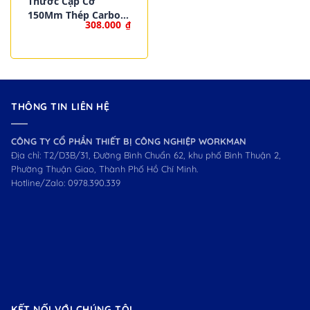
Thước Cặp Cơ
150Mm Thép Carbon
308.000
₫
WORKPRO W066005
THÔNG TIN LIÊN HỆ
CÔNG TY CỔ PHẦN THIẾT BỊ CÔNG NGHIỆP WORKMAN
Địa chỉ: T2/D3B/31, Đường Bình Chuẩn 62, khu phố Bình Thuận 2,
Phường Thuận Giao, Thành Phố Hồ Chí Minh.
Hotline/Zalo:
0978.390.339
KẾT NỐI VỚI CHÚNG TÔI