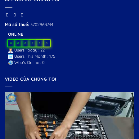
Mã số thuế:
3702963744
ONLINE
0
0
0
8
5
3
Users Today : 22
Users This Month : 175
Who's Online : 0
VIDEO CỦA CHÚNG TÔI