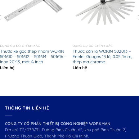
DỤNG CỤ ĐO CHÍNH XÁC
DỤNG CỤ ĐO CHÍNH XÁC
Thước ke góc thép nhôm WOKIN
Thước căn lá WOKIN 502013 –
501610 – 501612 – 501614 – 501616 –
Feeler Gauges 13 lá, 0.05–1mm,
Inox 2Cr13, mét & inch
thép mạ chrome
Liên hệ
Liên hệ
THÔNG TIN LIÊN HỆ
CÔNG TY CỔ PHẦN THIẾT BỊ CÔNG NGHIỆP WORKMAN
Địa chỉ: T2/D3B/31, Đường Bình Chuẩn 62, khu phố Bình Thuận 2,
Phường Thuận Giao, Thành Phố Hồ Chí Minh.