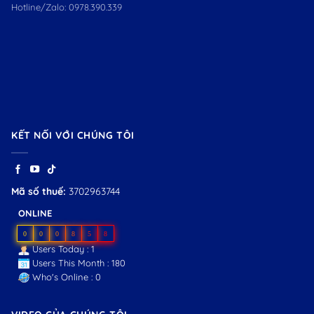
Hotline/Zalo:
0978.390.339
KẾT NỐI VỚI CHÚNG TÔI
Mã số thuế:
3702963744
ONLINE
0
0
0
8
5
8
Users Today : 1
Users This Month : 180
Who's Online : 0