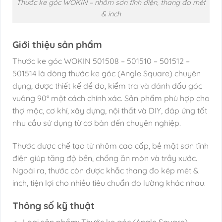
Thước ke góc WOKIN – nhôm sơn tĩnh điện, thang đo mét
& inch
Giới thiệu sản phẩm
Thước ke góc WOKIN 501508 – 501510 – 501512 –
501514 là dòng thước ke góc (Angle Square) chuyên
dụng, được thiết kế để đo, kiểm tra và đánh dấu góc
vuông 90° một cách chính xác. Sản phẩm phù hợp cho
thợ mộc, cơ khí, xây dựng, nội thất và DIY, đáp ứng tốt
nhu cầu sử dụng từ cơ bản đến chuyên nghiệp.
Thước được chế tạo từ nhôm cao cấp, bề mặt sơn tĩnh
điện giúp tăng độ bền, chống ăn mòn và trầy xước.
Ngoài ra, thước còn được khắc thang đo kép mét &
inch, tiện lợi cho nhiều tiêu chuẩn đo lường khác nhau.
Thông số kỹ thuật