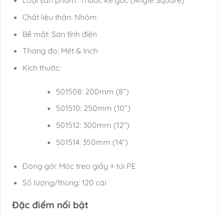
Loại sản phẩm: Thước ke góc (Angle Square)
Chất liệu thân: Nhôm
Bề mặt: Sơn tĩnh điện
Thang đo: Mét & Inch
Kích thước:
501508: 200mm (8”)
501510: 250mm (10”)
501512: 300mm (12”)
501514: 350mm (14”)
Đóng gói: Móc treo giấy + túi PE
Số lượng/thùng: 120 cái
Đặc điểm nổi bật