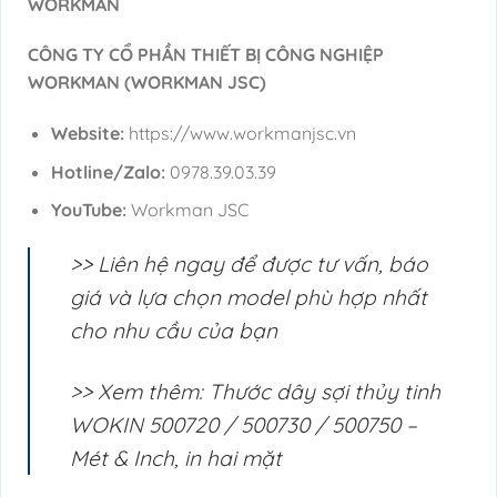
WORKMAN
CÔNG TY CỔ PHẦN THIẾT BỊ CÔNG NGHIỆP
WORKMAN (WORKMAN JSC)
Website:
https://www.workmanjsc.vn
Hotline/Zalo:
0978.39.03.39
YouTube:
Workman JSC
>> Liên hệ ngay để được tư vấn, báo
giá và lựa chọn model phù hợp nhất
cho nhu cầu của bạn
>> Xem thêm: Thước dây sợi thủy tinh
WOKIN 500720 / 500730 / 500750 –
Mét & Inch, in hai mặt