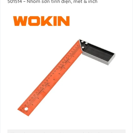
501514 – Nhôm sơn tĩnh điện, mét & inch