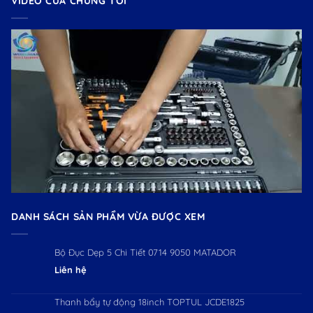
VIDEO CỦA CHÚNG TÔI
DANH SÁCH SẢN PHẨM VỪA ĐƯỢC XEM
Bộ Đục Dẹp 5 Chi Tiết 0714 9050 MATADOR
Liên hệ
Thanh bẩy tự động 18inch TOPTUL JCDE1825