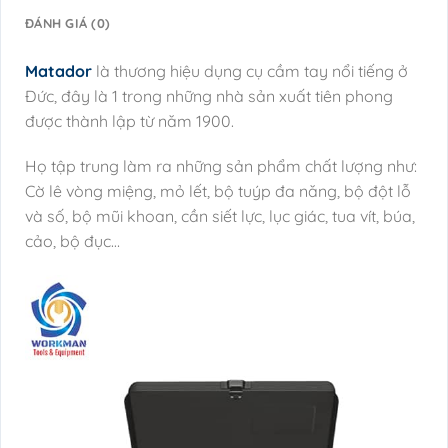
ĐÁNH GIÁ (0)
Matador
là thương hiệu dụng cụ cầm tay nổi tiếng ở
Đức, đây là 1 trong những nhà sản xuất tiên phong
được thành lập từ năm 1900.
Họ tập trung làm ra những sản phẩm chất lượng như:
Cờ lê vòng miệng, mỏ lết, bộ tuýp đa năng, bộ đột lỗ
và số, bộ mũi khoan, cần siết lực, lục giác, tua vít, búa,
cảo, bộ đục…