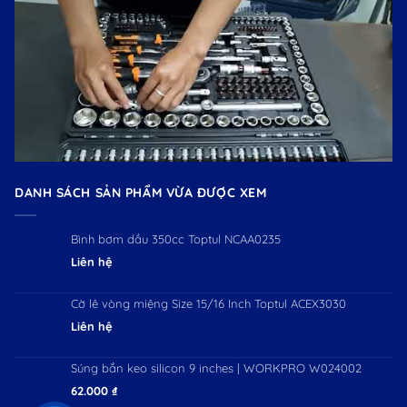
DANH SÁCH SẢN PHẨM VỪA ĐƯỢC XEM
Bình bơm dầu 350cc Toptul NCAA0235
Liên hệ
Cờ lê vòng miệng Size 15/16 Inch Toptul ACEX3030
Liên hệ
Súng bắn keo silicon 9 inches | WORKPRO W024002
62.000
₫