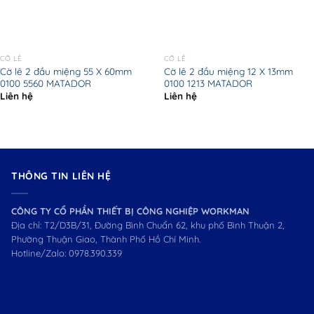
CỜ LÊ
CỜ LÊ
Cờ lê 2 đầu miệng 55 X 60mm
Cờ lê 2 đầu miệng 12 X 13mm
0100 5560 MATADOR
0100 1213 MATADOR
Liên hệ
Liên hệ
THÔNG TIN LIÊN HỆ
CÔNG TY CỔ PHẦN THIẾT BỊ CÔNG NGHIỆP WORKMAN
Địa chỉ: T2/D3B/31, Đường Bình Chuẩn 62, khu phố Bình Thuận 2,
Phường Thuận Giao, Thành Phố Hồ Chí Minh.
Hotline/Zalo:
0978.390.339