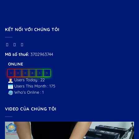
KẾT NỐI VỚI CHÚNG TÔI
Mã số thuế:
3702963744
ONLINE
0
0
0
8
5
3
Users Today : 22
Users This Month : 175
Who's Online : 1
VIDEO CỦA CHÚNG TÔI