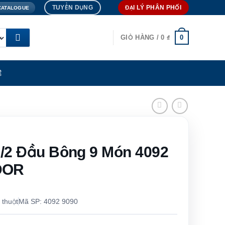
TUYỂN DỤNG
ĐẠI LÝ PHÂN PHỐI
CATALOGUE
0
GIỎ HÀNG /
0
₫
Ệ
1/2 Đầu Bông 9 Món 4092
DOR
 thuật
Mã SP: 4092 9090