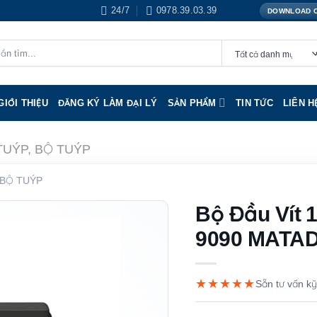
24/7
0978.39.03.39
DOWNLOAD 
GIỚI THIỆU
ĐĂNG KÝ LÀM ĐẠI LÝ
SẢN PHẨM
TIN TỨC
LIÊN H
TUÝP, BỘ TUÝP
 BỘ TUÝP
Bộ Đầu Vít 
9090 MATA
★★★★★
Sẵn tư vấn kỹ