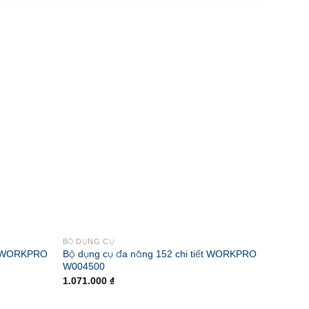
BỘ DỤNG CỤ
BỘ DỤN
ết WORKPRO
Bộ dụng cụ đa năng 152 chi tiết WORKPRO
Bộ Dụn
W004500
W0030
1.071.000
₫
3.779.