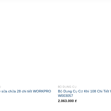
Ụ
BỘ DỤNG CỤ
 sữa chữa 28 chi tiết WORKPRO
Bộ Dụng Cụ Cơ Khí 108 Chi Ti
W003057
2.063.000
₫