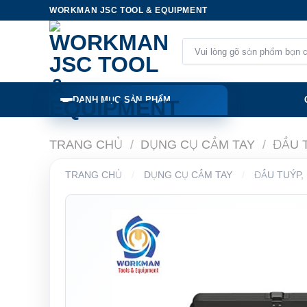
Skip
WORKMAN JSC TOOL & EQUIPMENT
to
content
Tìm
kiếm:
DANH MỤC SẢN PHẨM
TRANG CHỦ
/
DỤNG CỤ CẦM TAY
/
ĐẦU 
TRANG CHỦ
/
DỤNG CỤ CẦM TAY
/
ĐẦU TUÝP,