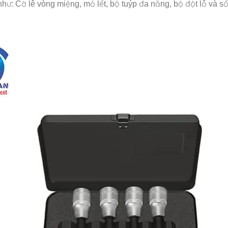
: Cờ lê vòng miệng, mỏ lết, bộ tuýp đa năng, bộ đột lỗ và số, b