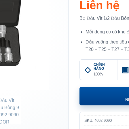
Liên hệ
Bộ Đầu Vít 1/2 Đầu B
Mỗi dụng cụ có khe đ
Đầu vuông theo tiêu
T20 – T25 – T27 – T
CHÍNH
HÃNG
100%
N
SKU:
4092 9090