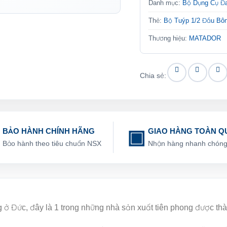
Danh mục:
Bộ Dụng Cụ Đ
Thẻ:
Bộ Tuýp 1/2 Đầu B
Thương hiệu:
MATADOR
Chia sẻ:
BẢO HÀNH CHÍNH HÃNG
GIAO HÀNG TOÀN Q
Bảo hành theo tiêu chuẩn NSX
Nhận hàng nhanh chón
g ở Đức, đây là 1 trong những nhà sản xuất tiên phong được th