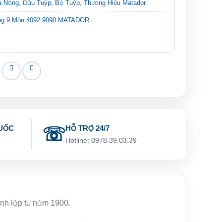
a Năng
,
Đầu Tuýp, Bộ Tuýp
,
Thương Hiệu Matador
ông 9 Món 4092 9090 MATADOR
UỐC
HỖ TRỢ 24/7
g
Hotline: 0978.39.03.39
ành lập từ năm 1900.