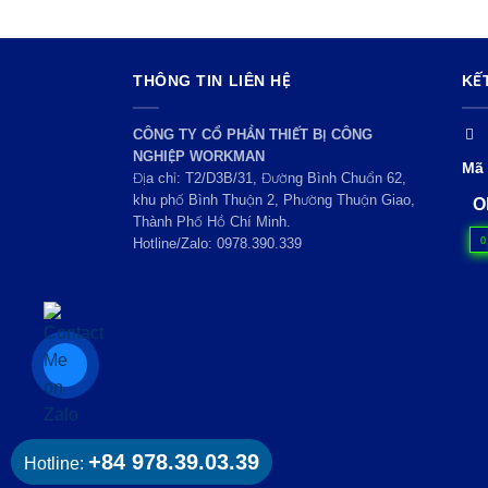
THÔNG TIN LIÊN HỆ
KẾ
CÔNG TY CỔ PHẦN THIẾT BỊ CÔNG
NGHIỆP WORKMAN
Mã 
Địa chỉ: T2/D3B/31, Đường Bình Chuẩn 62,
khu phố Bình Thuận 2, Phường Thuận Giao,
O
Thành Phố Hồ Chí Minh.
0
Hotline/Zalo:
0978.390.339
+84 978.39.03.39
Hotline: