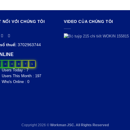
T NỐI VỚI CHÚNG TÔI
VIDEO CỦA CHÚNG TÔI
số thuế:
3702963744
NLINE
0
0
8
7
5
Users Today : 7
Users This Month : 197
Who's Online : 0
Copyright 2026 ©
Workman JSC. All Rights Reserved