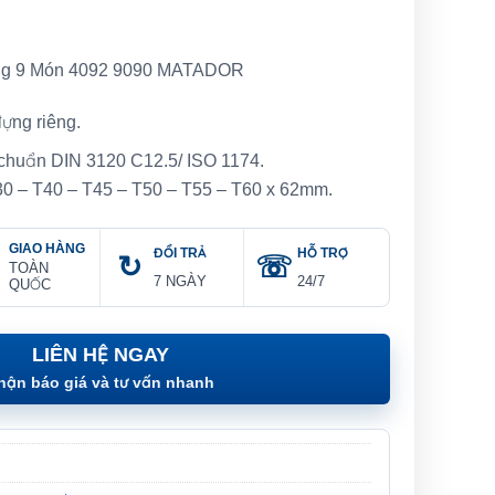
ông 9 Món 4092 9090 MATADOR
ựng riêng.
 chuẩn DIN 3120 C12.5/ ISO 1174.
30 – T40 – T45 – T50 – T55 – T60 x 62mm.
GIAO HÀNG
ĐỔI TRẢ
HỖ TRỢ
TOÀN
7 NGÀY
24/7
QUỐC
LIÊN HỆ NGAY
hận báo giá và tư vấn nhanh