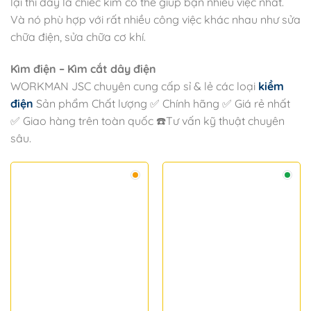
lại thì đây là chiếc kìm có thể giúp bạn nhiều việc nhất.
Và nó phù hợp với rất nhiều công việc khác nhau như sửa
chữa điện, sửa chữa cơ khí.
Kìm điện – Kìm cắt dây điện
WORKMAN JSC chuyên cung cấp sỉ & lẻ các loại
kiềm
điện
Sản phẩm Chất lượng ✅ Chính hãng ✅ Giá rẻ nhất
✅ Giao hàng trên toàn quốc ☎️Tư vấn kỹ thuật chuyên
sâu.