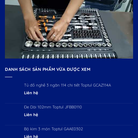
DANH SÁCH SẢN PHẨM VỪA ĐƯỢC XEM
Tủ đồ nghề 3 ngăn 114 chi tiết Toptul GCAZ114A
Liên hệ
Đe Dài 102mm Toptul JFBB0110
Liên hệ
Bộ kìm 3 món Toptul GAAE0302
Liên hệ