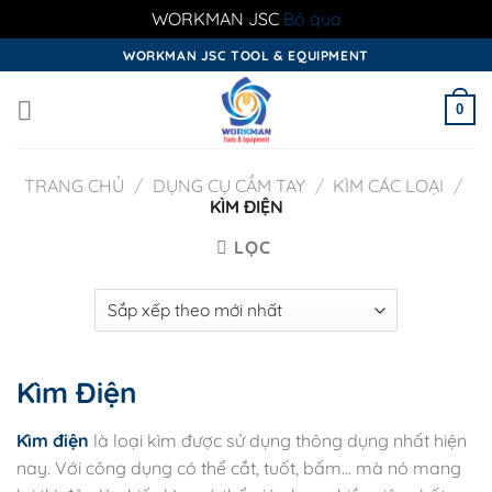
WORKMAN JSC
Bỏ qua
Skip
WORKMAN JSC TOOL & EQUIPMENT
to
content
0
TRANG CHỦ
/
DỤNG CỤ CẦM TAY
/
KÌM CÁC LOẠI
/
KÌM ĐIỆN
LỌC
Kìm Điện
Kìm điện
là loại kìm được sử dụng thông dụng nhất hiện
nay. Với công dụng có thể cắt, tuốt, bấm… mà nó mang