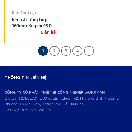
Kìm Các Loại
Kìm cắt tổng hợp
160mm Knipex 03 02
160
Liên hệ
1
2
3
4
THÔNG TIN LIÊN HỆ
CÔNG TY CỔ PHẦN THIẾT BỊ CÔNG NGHIỆP WORKMAN
Địa chỉ: T2/D3B/31, Đường Bình Chuẩn 62, khu phố Bình Thuận 2,
Phường Thuận Giao, Thành Phố Hồ Chí Minh.
Hotline/Zalo:
0978.390.339