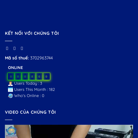
KẾT NỐI VỚI CHÚNG TÔI
Mã số thuế:
3702963744
ONLINE
0
0
0
8
6
0
Users Today : 3
Users This Month : 182
Who's Online : 0
VIDEO CỦA CHÚNG TÔI