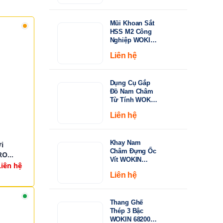
từ
Khoan Inox &
Thép Cứng
15.000 ₫
Mũi Khoan Sắt
đến
HSS M2 Công
149.000 ₫
Nghiệp WOKIN
750210–750360 |
Liên hệ
Tiêu Chuẩn
DIN338, Đầu
Khoan 135°
Dụng Cụ Gắp
Đồ Nam Châm
Từ Tính WOKIN
722005 – Cán
Liên hệ
Rút Dài 130-
640mm
Khay Nam
i
Châm Đựng Ốc
RO
Vít WOKIN
Liên hệ
724206 –
Liên hệ
Đường Kính
150mm (6")
Thang Ghế
Thép 3 Bậc
WOKIN 682003