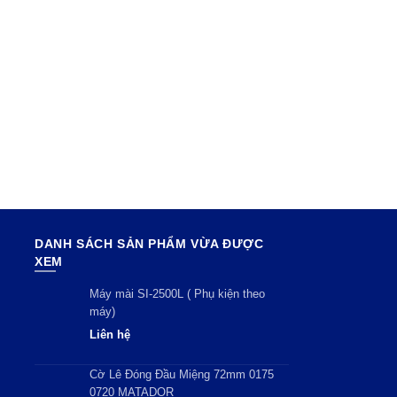
DANH SÁCH SẢN PHẨM VỪA ĐƯỢC
XEM
Máy mài SI-2500L ( Phụ kiện theo
máy)
Liên hệ
Cờ Lê Đóng Đầu Miệng 72mm 0175
0720 MATADOR