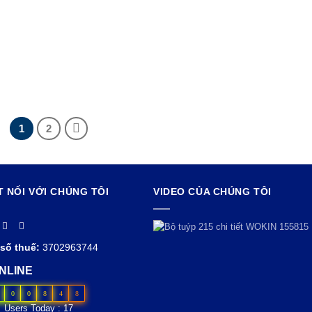
1
2
T NỐI VỚI CHÚNG TÔI
VIDEO CỦA CHÚNG TÔI
số thuế:
3702963744
NLINE
0
0
8
4
8
Users Today : 17