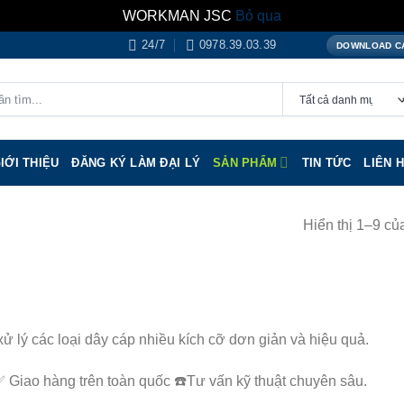
WORKMAN JSC
Bỏ qua
24/7
0978.39.03.39
DOWNLOAD C
IỚI THIỆU
ĐĂNG KÝ LÀM ĐẠI LÝ
SẢN PHẨM
TIN TỨC
LIÊN 
Hiển thị 1–9 củ
 lý các loại dây cáp nhiều kích cỡ dơn giản và hiệu quả.
Giao hàng trên toàn quốc ☎️Tư vấn kỹ thuật chuyên sâu.