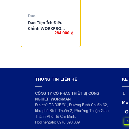
Dao
Dao Tiện Ích Điều
Chỉnh WORKPRO
284.000
₫
W011028
THÔNG TIN LIÊN HỆ
KẾ
CÔNG TY CỔ PHẦN THIẾT BỊ CÔNG
NGHIỆP WORKMAN
Mã 
Địa chỉ: T2/D3B/31, Đường Bình Chuẩn 62,
khu phố Bình Thuận 2, Phường Thuận Giao,
O
Thành Phố Hồ Chí Minh.
0
Hotline/Zalo:
0978.390.339