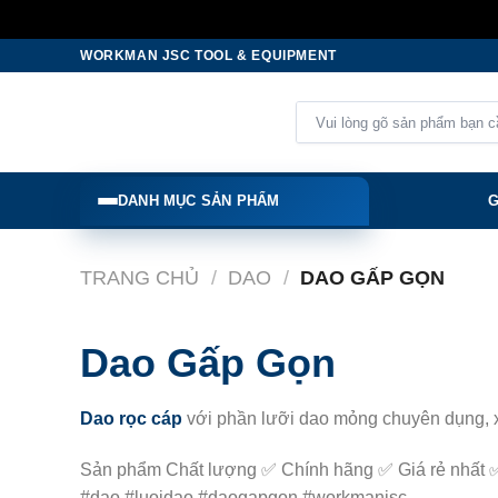
Skip
WORKMAN JSC TOOL & EQUIPMENT
to
content
Tìm
kiếm:
DANH MỤC SẢN PHẨM
G
TRANG CHỦ
/
DAO
/
DAO GẤP GỌN
Dao Gấp Gọn
Dao rọc cáp
với phần lưỡi dao mỏng chuyên dụng, xử
Sản phẩm Chất lượng ✅ Chính hãng ✅ Giá rẻ nhất ✅ 
#dao #luoidao #daogapgon #workmanjsc