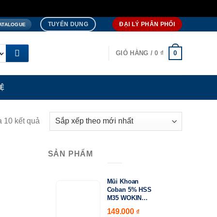
TUYỂN DỤNG
ĐẠI LÝ PHÂN PHỐI
ATALOGUE
0
GIỎ HÀNG /
0
₫
HỆ
a 10 kết quả
SẢN PHẨM
Mũi Khoan
15.000
Coban 5% HSS
₫
M35 WOKIN
Khoảng
750410–750530 |
149.000
–
giá:
₫
DIN338 Chuyên