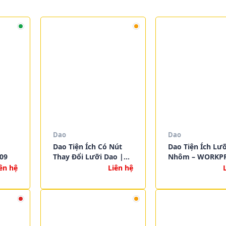
Dao
Dao
Dao Tiện Ích Có Nút
Dao Tiện Ích Lưỡ
09
Thay Đổi Lưỡi Dao |
Nhôm – WORKP
WORKPRO W013008
W013013
ên hệ
Liên hệ