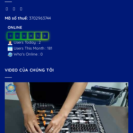
Mã số thuế:
3702963744
ONLINE
0
0
0
8
5
9
Users Today : 2
Users This Month : 181
Who's Online : 0
VIDEO CỦA CHÚNG TÔI