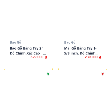
Bào Gỗ
Bào Gỗ
Bào Gỗ Bằng Tay 2″
Mài Gỗ Bằng Tay 1-
Độ Chính Xác Cao |
5/8 inch, Độ Chính
529.000
239.000
₫
₫
WORKPRO W052003
Xác Cao | WORKPRO
W052002