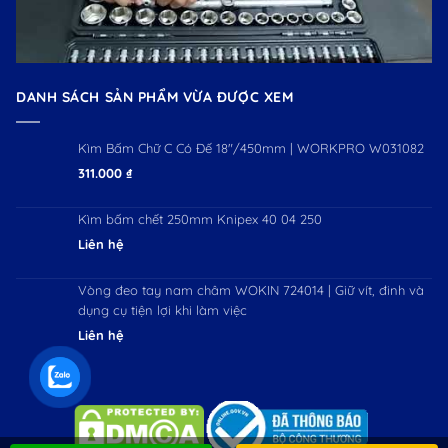
DANH SÁCH SẢN PHẨM VỪA ĐƯỢC XEM
Kìm Bấm Chữ C Có Đế 18"/450mm | WORKPRO W031082
311.000
₫
Kìm bấm chết 250mm Knipex 40 04 250
Liên hệ
Vòng đeo tay nam châm WOKIN 724014 | Giữ vít, đinh và
dụng cụ tiện lợi khi làm việc
Liên hệ