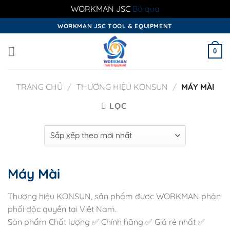
WORKMAN JSC
Bỏ qua
Skip
WORKMAN JSC TOOL & EQUIPMENT
to
content
0
TRANG CHỦ
/
THƯƠNG HIỆU KONSUN
/
MÁY MÀI
LỌC
Máy Mài
Thương hiệu KONSUN, sản phẩm được WORKMAN phân
phối độc quyền tại Việt Nam.
Sản phẩm Chất lượng ✅ Chính hãng ✅ Giá rẻ nhất ✅