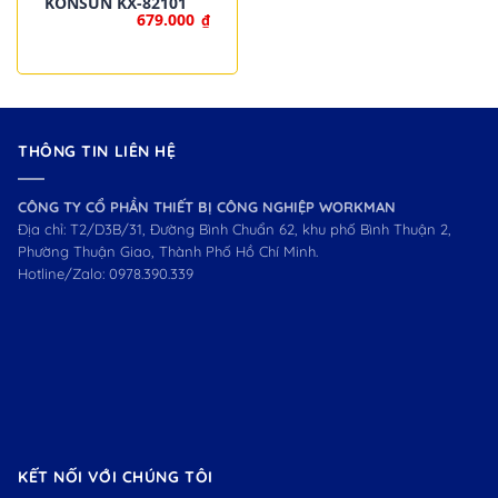
KONSUN KX-82101
679.000
₫
THÔNG TIN LIÊN HỆ
CÔNG TY CỔ PHẦN THIẾT BỊ CÔNG NGHIỆP WORKMAN
Địa chỉ: T2/D3B/31, Đường Bình Chuẩn 62, khu phố Bình Thuận 2,
Phường Thuận Giao, Thành Phố Hồ Chí Minh.
Hotline/Zalo:
0978.390.339
KẾT NỐI VỚI CHÚNG TÔI