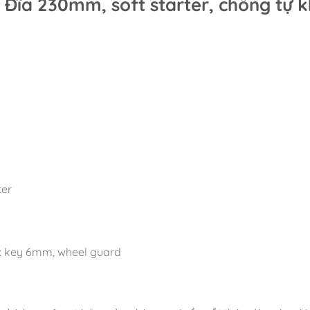
Đĩa 230mm, soft starter, chống tự 
ter
ex key 6mm, wheel guard