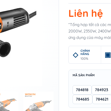
Liên hệ
“Tổng hợp tất cả các 
2000W, 2350W, 2400W. Bà
ứng dụng của máy mài g
CHÍNH
HÃNG
100%
MÃ SẢN PHẨM
784818
784923
784685
784621