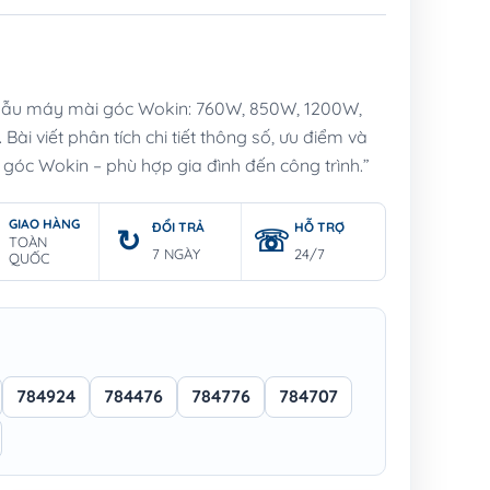
mẫu máy mài góc Wokin: 760W, 850W, 1200W,
i viết phân tích chi tiết thông số, ưu điểm và
óc Wokin – phù hợp gia đình đến công trình.”
GIAO HÀNG
ĐỔI TRẢ
HỖ TRỢ
TOÀN
7 NGÀY
24/7
QUỐC
784924
784476
784776
784707