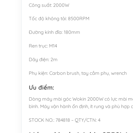
Công suất: 2000W
Tốc độ không tải: 8500RPM
Đường kính đĩa: 180mm
Ren trục: M14
Dây điện: 2m
Phụ kiện: Carbon brush, tay cầm phụ, wrench
Ưu điểm:
Dòng máy mài góc Wokin 2000W có lực mài mạnh
bình. Máy vận hành ổn định, ít rung và phù hợp 
STOCK NO.: 784818 – QTY/CTN: 4