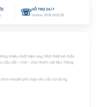
ỐC
HỖ TRỢ 24/7
g
Hotline: 0978.39.03.39
ởng nhiều nhất hiện nay. Nhờ thiết kế chắc
 cầu cắt – mài – chà nhám vật liệu. Hãng
a chọn model phù hợp nhu cầu sử dụng.