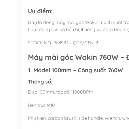
Ưu điểm:
Đây là dòng máy mài góc Wokin mạnh nhất trong
hoạt động cực kỳ bền bỉ, ít nóng và đảm bảo hi
STOCK NO.: 784924 – QTY/CTN: 2
Máy mài góc Wokin 760W – Đ
1. Model 100mm – Công suất 760W
Thông số:
Disc 100mm, tốc độ 11000RPM
Ren trục M10
Phụ kiện: carbon brush, side handle, wrench, w