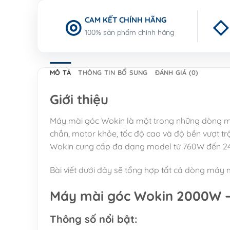
CAM KẾT CHÍNH HÃNG
100% sản phẩm chính hãng
MÔ TẢ
THÔNG TIN BỔ SUNG
ĐÁNH GIÁ (0)
Giới thiệu
Máy mài góc Wokin là một trong những dòng máy 
chắn, motor khỏe, tốc độ cao và độ bền vượt t
Wokin cung cấp đa dạng model từ 760W đến 24
Bài viết dưới đây sẽ tổng hợp tất cả dòng máy
Máy mài góc Wokin 2000W –
Thông số nổi bật: