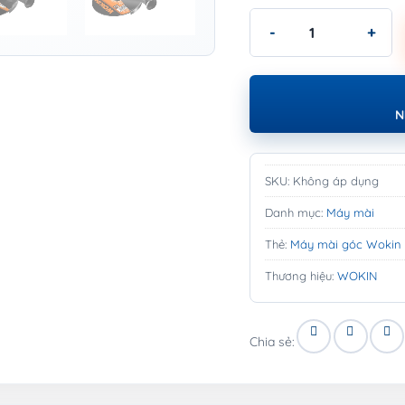
Máy mài góc Wokin - AN
N
SKU:
Không áp dụng
Danh mục:
Máy mài
Thẻ:
Máy mài góc Wokin
Thương hiệu:
WOKIN
Chia sẻ: