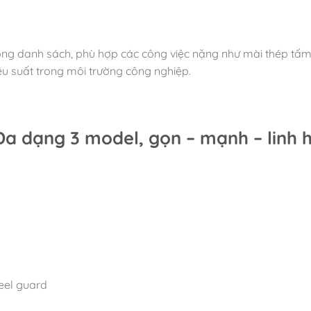
 danh sách, phù hợp các công việc nặng như mài thép tấm, c
ệu suất trong môi trường công nghiệp.
a dạng 3 model, gọn – mạnh – linh 
heel guard