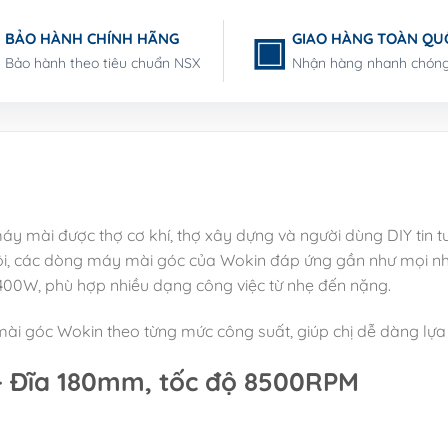
BẢO HÀNH CHÍNH HÃNG
GIAO HÀNG TOÀN QU
Bảo hành theo tiêu chuẩn NSX
Nhận hàng nhanh chón
mài được thợ cơ khí, thợ xây dựng và người dùng DIY tin tư
rội, các dòng máy mài góc của Wokin đáp ứng gần như mọi nhu
00W, phù hợp nhiều dạng công việc từ nhẹ đến nặng.
 mài góc Wokin theo từng mức công suất, giúp chị dễ dàng lự
 Đĩa 180mm, tốc độ 8500RPM