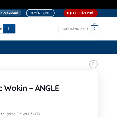
TUYỂN DỤNG
ĐẠI LÝ PHÂN PHỐI
D CATALOGUE
0
GIỎ HÀNG /
0
₫
c Wokin – ANGLE
 thuật
Mã SP: WM-34435