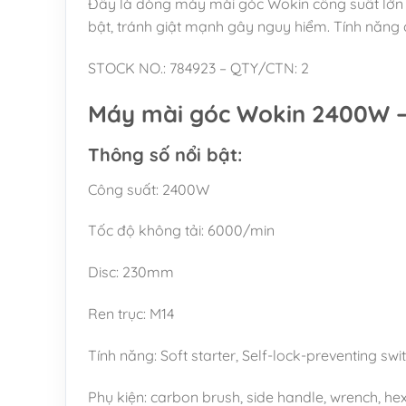
Đây là dòng máy mài góc Wokin công suất lớn p
bật, tránh giật mạnh gây nguy hiểm. Tính năng 
STOCK NO.: 784923 – QTY/CTN: 2
Máy mài góc Wokin 2400W 
Thông số nổi bật:
Công suất: 2400W
Tốc độ không tải: 6000/min
Disc: 230mm
Ren trục: M14
Tính năng: Soft starter, Self-lock-preventing swi
Phụ kiện: carbon brush, side handle, wrench, h