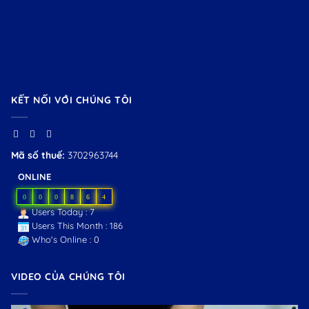
KẾT NỐI VỚI CHÚNG TÔI
Mã số thuế:
3702963744
ONLINE
0
0
0
8
6
4
Users Today : 7
Users This Month : 186
Who's Online : 0
VIDEO CỦA CHÚNG TÔI