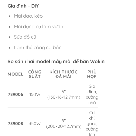
Gia đình – DIY
Mài dao, kéo
Mài dụng cụ làm vườn
Sửa đồ cũ
Làm thủ công cơ bản
So sánh hai model máy mài để bàn Wokin
CÔNG
KÍCH THƯỚC
PHÙ
MODEL
SUẤT
ĐÁ MÀI
HỢP
Gia
6″
đình,
789006
150W
(150×16×12.7mm)
xưởng
nhỏ
Cơ
khí,
8″
789008
350W
gara,
(200×20×12.7mm)
xưởng
lớn