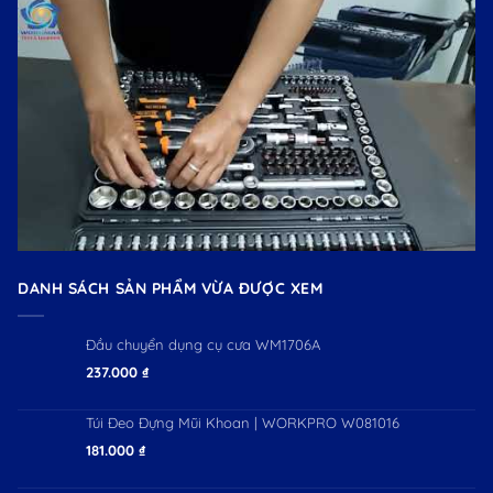
DANH SÁCH SẢN PHẨM VỪA ĐƯỢC XEM
Đầu chuyển dụng cụ cưa WM1706A
237.000
₫
Túi Đeo Đựng Mũi Khoan | WORKPRO W081016
181.000
₫