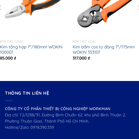
KÌM CÁC LOẠI
KÌM CÁC LOẠI
Kìm tổng hợp 7″/180mm WOKIN
Kìm bấm cos tự động 7″/175mm
100007
WOKIN 553107
85.000
₫
317.000
₫
THÔNG TIN LIÊN HỆ
CÔNG TY CỔ PHẦN THIẾT BỊ CÔNG NGHIỆP WORKMAN
Địa chỉ: T2/D3B/31, Đường Bình Chuẩn 62, khu phố Bình Thuận 2,
Phường Thuận Giao, Thành Phố Hồ Chí Minh.
Hotline/Zalo:
0978.390.339