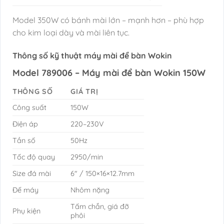
Model 350W có bánh mài lớn – mạnh hơn – phù hợp
cho kim loại dày và mài liên tục.
Thông số kỹ thuật máy mài để bàn Wokin
Model 789006 – Máy mài để bàn Wokin 150W
THÔNG SỐ
GIÁ TRỊ
Công suất
150W
Điện áp
220–230V
Tần số
50Hz
Tốc độ quay
2950/min
Size đá mài
6″ / 150×16×12.7mm
Đế máy
Nhôm nặng
Tấm chắn, giá đỡ
Phụ kiện
phôi