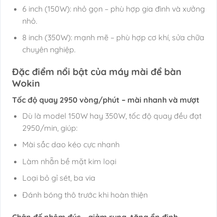
6 inch (150W): nhỏ gọn – phù hợp gia đình và xưởng
nhỏ.
8 inch (350W): mạnh mẽ – phù hợp cơ khí, sửa chữa
chuyên nghiệp.
Đặc điểm nổi bật của máy mài để bàn
Wokin
Tốc độ quay 2950 vòng/phút – mài nhanh và mượt
Dù là model 150W hay 350W, tốc độ quay đều đạt
2950/min, giúp:
Mài sắc dao kéo cực nhanh
Làm nhẵn bề mặt kim loại
Loại bỏ gỉ sét, ba via
Đánh bóng thô trước khi hoàn thiện
Chân đế nhôm đúc – giảm rung, tăng ổn định