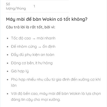
Số
1
lượng/thùng
Máy mài để bàn Wokin có tốt không?
Câu trả lời là rất tốt, bởi vì:
Tốc độ cao → mài nhanh
Đế nhôm cứng → ổn định
Đầy đủ phụ kiện an toàn
Động cơ bền, ít hư hỏng
Giá hợp lý
Phù hợp nhiều nhu cầu từ gia đình đến xưởng cơ khí
lớn
Với độ bền cao, máy mài để bàn Wokin là lựa chọn
đáng tin cậy cho mọi xưởng.