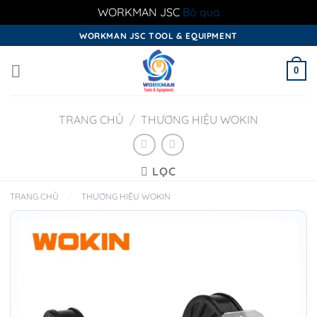
WORKMAN JSC
Bỏ qua
Skip
WORKMAN JSC TOOL & EQUIPMENT
to
content
0
TRANG CHỦ
/
THƯƠNG HIỆU WOKIN
LỌC
TRANG CHỦ
/
THƯƠNG HIỆU WOKIN