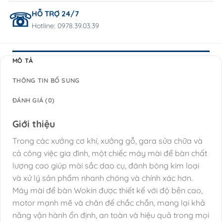
HỖ TRỢ 24/7
Hotline: 0978.39.03.39
MÔ TẢ
THÔNG TIN BỔ SUNG
ĐÁNH GIÁ (0)
Giới thiệu
Trong các xưởng cơ khí, xưởng gỗ, gara sửa chữa và
cả công việc gia đình, một chiếc máy mài để bàn chất
lượng cao giúp mài sắc dao cụ, đánh bóng kim loại
và xử lý sản phẩm nhanh chóng và chính xác hơn.
Máy mài để bàn Wokin được thiết kế với độ bền cao,
motor mạnh mẽ và chân đế chắc chắn, mang lại khả
năng vận hành ổn định, an toàn và hiệu quả trong mọi