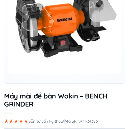
Máy mài để bàn Wokin – BENCH
GRINDER
★★★★★
Sẵn tư vấn kỹ thuật
Mã SP: WM-34386