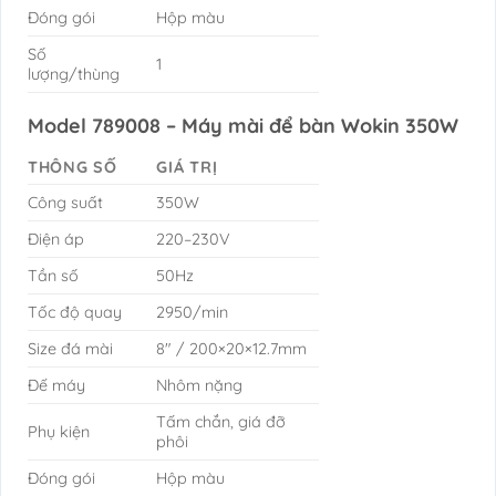
Đóng gói
Hộp màu
Số
1
lượng/thùng
Model 789008 – Máy mài để bàn Wokin 350W
THÔNG SỐ
GIÁ TRỊ
Công suất
350W
Điện áp
220–230V
Tần số
50Hz
Tốc độ quay
2950/min
Size đá mài
8″ / 200×20×12.7mm
Đế máy
Nhôm nặng
Tấm chắn, giá đỡ
Phụ kiện
phôi
Đóng gói
Hộp màu