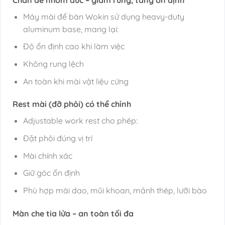
Máy mài để bàn Wokin sử dụng heavy-duty
aluminum base, mang lại:
Độ ổn định cao khi làm việc
Không rung lệch
An toàn khi mài vật liệu cứng
Rest mài (đỡ phôi) có thể chỉnh
Adjustable work rest cho phép:
Đặt phôi đúng vị trí
Mài chính xác
Giữ góc ổn định
Phù hợp mài dao, mũi khoan, mảnh thép, lưỡi bào
Màn che tia lửa – an toàn tối đa