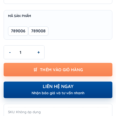
MÃ SẢN PHẨM
789006
789008
Máy mài để bàn Wokin - BENCH GRINDER số lượng
THÊM VÀO GIỎ HÀNG
LIÊN HỆ NGAY
Nhận báo giá và tư vấn nhanh
SKU:
Không áp dụng