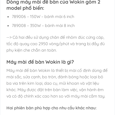
Dòng máy mài để bàn của Wokin gồm 2
model phổ biến:
789006 – 150W – bánh mài 6 inch
789008 – 350W – bánh mài 8 inch
--> Cả hai đều sử dụng chân đế nhôm đúc cứng cáp,
tốc độ quay cao 2950 vòng/phút và trang bị đầy đủ
phụ kiện che chắn an toàn.
Máy mài để bàn Wokin là gì?
Máy mài để bàn Wokin là thiết bị mài cố định dùng để
mài sắc, sửa cạnh, bo tròn, đánh bóng hoặc loại bỏ
ba via trên kim loại, dao cụ, mũi khoan và vật liệu
khác. Máy được đặt trên bàn làm việc, vận hành êm
và có độ chính xác cao hơn so với máy mài cầm tay.
Hai phiên bản phù hợp cho nhu cầu khác nhau: