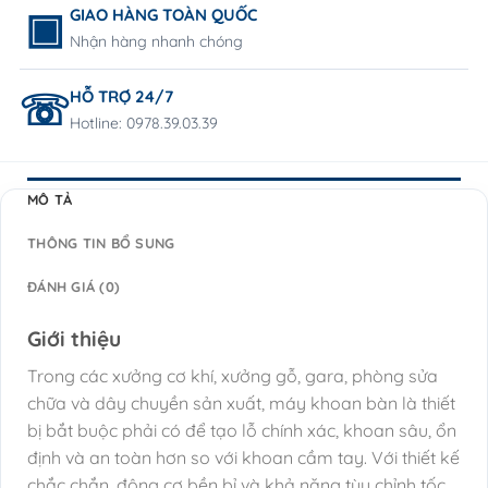
GIAO HÀNG TOÀN QUỐC
Nhận hàng nhanh chóng
HỖ TRỢ 24/7
Hotline: 0978.39.03.39
MÔ TẢ
THÔNG TIN BỔ SUNG
ĐÁNH GIÁ (0)
Giới thiệu
Trong các xưởng cơ khí, xưởng gỗ, gara, phòng sửa
chữa và dây chuyền sản xuất, máy khoan bàn là thiết
bị bắt buộc phải có để tạo lỗ chính xác, khoan sâu, ổn
định và an toàn hơn so với khoan cầm tay. Với thiết kế
chắc chắn, động cơ bền bỉ và khả năng tùy chỉnh tốc