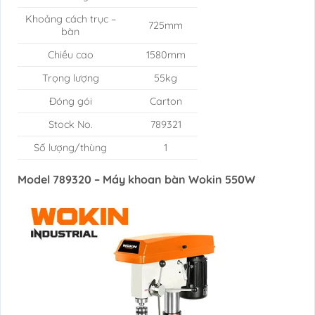
Khoảng cách trục –
725mm
bàn
Chiều cao
1580mm
Trọng lượng
55kg
Đóng gói
Carton
Stock No.
789321
Số lượng/thùng
1
Model 789320 – Máy khoan bàn Wokin 550W