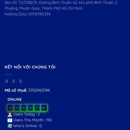
Địa chỉ: T2/D3B/31, Đường Bình Chuẩn 62, khu phố Bình Thuận 2,
Phường Thuận Giao, Thành Phố Hồ Chí Minh.
Hotline/Zalo:
0978.390.339
KẾT NỐI VỚI CHÚNG TÔI
Mã số thuế:
3702963744
ONLINE
0
0
0
8
7
0
Users Today : 2
Users This Month : 192
Who's Online : 0