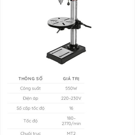
THÔNG SỐ
GIÁ TRỊ
Công suất
550W
Điện áp
220–230V
Số cấp tốc độ
16
180–
Tốc độ
2770/min
Chuôi trục
MT2