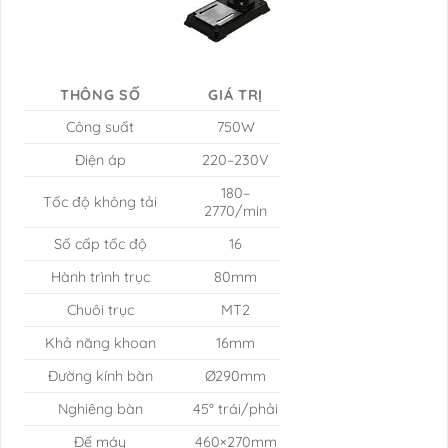
THÔNG SỐ
GIÁ TRỊ
Công suất
750W
Điện áp
220–230V
180–
Tốc độ không tải
2770/min
Số cấp tốc độ
16
Hành trình trục
80mm
Chuôi trục
MT2
Khả năng khoan
16mm
Đường kính bàn
Ø290mm
Nghiêng bàn
45° trái/phải
Đế máy
460×270mm