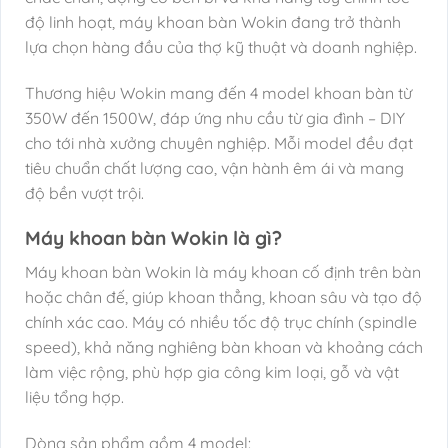
độ linh hoạt, máy khoan bàn Wokin đang trở thành
lựa chọn hàng đầu của thợ kỹ thuật và doanh nghiệp.
Thương hiệu Wokin mang đến 4 model khoan bàn từ
350W đến 1500W, đáp ứng nhu cầu từ gia đình – DIY
cho tới nhà xưởng chuyên nghiệp. Mỗi model đều đạt
tiêu chuẩn chất lượng cao, vận hành êm ái và mang
độ bền vượt trội.
Máy khoan bàn Wokin là gì?
Máy khoan bàn Wokin là máy khoan cố định trên bàn
hoặc chân đế, giúp khoan thẳng, khoan sâu và tạo độ
chính xác cao. Máy có nhiều tốc độ trục chính (spindle
speed), khả năng nghiêng bàn khoan và khoảng cách
làm việc rộng, phù hợp gia công kim loại, gỗ và vật
liệu tổng hợp.
Dòng sản phẩm gồm 4 model: