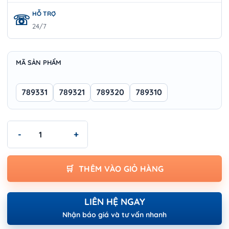
HỖ TRỢ
24/7
MÃ SẢN PHẨM
789331
789321
789320
789310
Máy khoan bàn Wokin - DRILL PRESS (INDUSTRIAL) số lượng
THÊM VÀO GIỎ HÀNG
LIÊN HỆ NGAY
Nhận báo giá và tư vấn nhanh