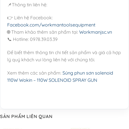
📌Thông tin liên hệ:
👉 Liên hệ Facebook:
Facebook.com/workmantoolsequipment
🌐 Tham khảo thêm sản phẩm tại:
Workmanjsc.vn
📞 Hotline: 0978.39.03.39
Để biết thêm thông tin chi tiết sản phẩm và giá cả hợp
lý quý khách vui lòng liên hệ với chúng tôi.
Xem thêm các sản phẩm:
Súng phun sơn solenoid
110W Wokin – 110W SOLENOID SPRAY GUN
SẢN PHẨM LIÊN QUAN