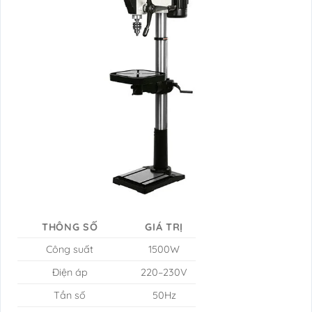
THÔNG SỐ
GIÁ TRỊ
Công suất
1500W
Điện áp
220–230V
Tần số
50Hz