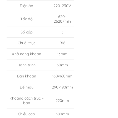
Điện áp
220–230V
620–
Tốc độ
2620/min
Số cấp
5
Chuôi trục
B16
Khả năng khoan
13mm
Hành trình
50mm
Bàn khoan
160×160mm
Đế máy
290×190mm
Khoảng cách trục –
220mm
bàn
Chiều cao
580mm