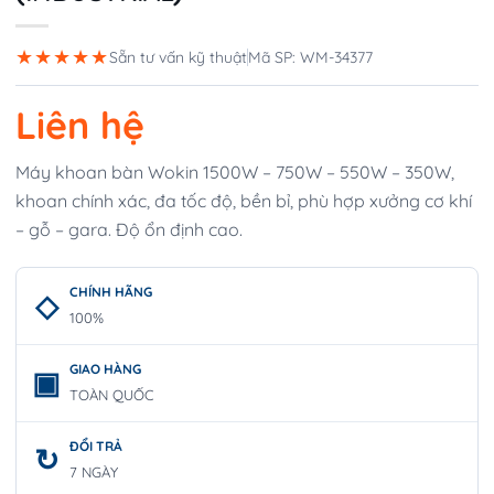
★★★★★
Sẵn tư vấn kỹ thuật
Mã SP: WM-34377
Liên hệ
Máy khoan bàn Wokin 1500W – 750W – 550W – 350W,
khoan chính xác, đa tốc độ, bền bỉ, phù hợp xưởng cơ khí
– gỗ – gara. Độ ổn định cao.
CHÍNH HÃNG
100%
GIAO HÀNG
TOÀN QUỐC
ĐỔI TRẢ
7 NGÀY