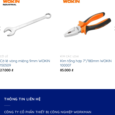
CỜ LÊ
KÌM CÁC LOẠI
Cờ lê vòng miệng 9mm WOKIN
Kìm tổng hợp 7″/180mm WOKIN
150509
100007
27.000
₫
85.000
₫
THÔNG TIN LIÊN HỆ
CÔNG TY CỔ PHẦN THIẾT BỊ CÔNG NGHIỆP WORKMAN