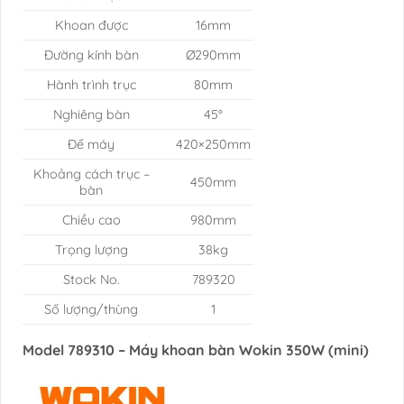
Khoan được
16mm
Đường kính bàn
Ø290mm
Hành trình trục
80mm
Nghiêng bàn
45°
Đế máy
420×250mm
Khoảng cách trục –
450mm
bàn
Chiều cao
980mm
Trọng lượng
38kg
Stock No.
789320
Số lượng/thùng
1
Model 789310 – Máy khoan bàn Wokin 350W (mini)