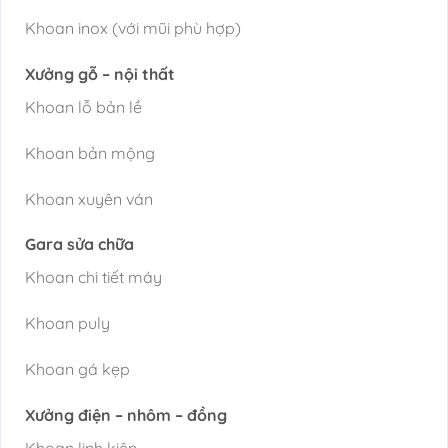
Khoan inox (với mũi phù hợp)
Xưởng gỗ – nội thất
Khoan lỗ bản lề
Khoan bản mộng
Khoan xuyên ván
Gara sửa chữa
Khoan chi tiết máy
Khoan puly
Khoan gá kẹp
Xưởng điện – nhôm – đồng
Khoan linh kiện