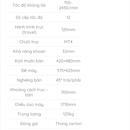
150–
Tốc độ không tải
2450/min
Số cấp tốc độ
12
Hành trình trục
120mm
(travel)
Chuôi trục
MT4
Khả năng khoan
32mm
Kích thước bàn
420×480mm
Đế máy
575×425mm
Nghiêng bàn
45° trái/phải
Khoảng cách trục –
700mm
bàn
Chiều cao máy
1710mm
Trọng lượng
125kg
Đóng gói
Thùng carton