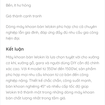
Bền, ít hư hỏng
Giá thành cạnh tranh
Dòng máy khoan bàn Wokin phù hợp cho cả chuyên
nghiệp lẫn gia đình, đáp ứng đầy đủ nhu cầu gia công
hiện đại.
Kết luận
Máy khoan bàn Wokin là lựa chọn tuyệt vời cho xưởng
cơ khí, xưởng gỗ, gara và người dùng DIY cần độ chính
xác cao. Với 4 model từ 350W đến 1500W, sản phẩm
phù hợp mọi nhu cầu khoan từ cơ bản đến công
nghiệp nặng. Thiết kế chắc chắn, công suất mạnh,
bàn khoan nghiêng 45° và nhiều cấp tốc độ giúp
Wokin trở thành một trong những dòng máy khoan
bàn chất lượng nhất trong tầm giá.