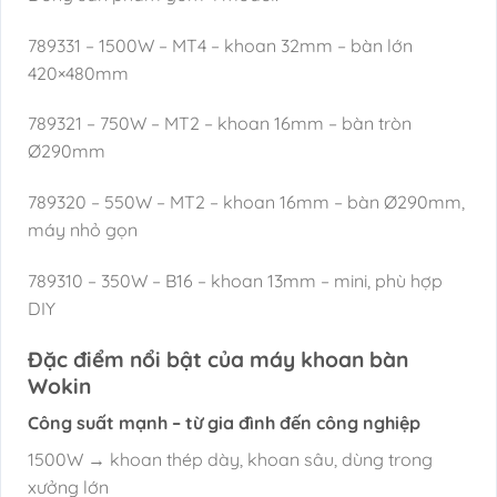
789331 – 1500W – MT4 – khoan 32mm – bàn lớn
420×480mm
789321 – 750W – MT2 – khoan 16mm – bàn tròn
Ø290mm
789320 – 550W – MT2 – khoan 16mm – bàn Ø290mm,
máy nhỏ gọn
789310 – 350W – B16 – khoan 13mm – mini, phù hợp
DIY
Đặc điểm nổi bật của máy khoan bàn
Wokin
Công suất mạnh – từ gia đình đến công nghiệp
1500W → khoan thép dày, khoan sâu, dùng trong
xưởng lớn