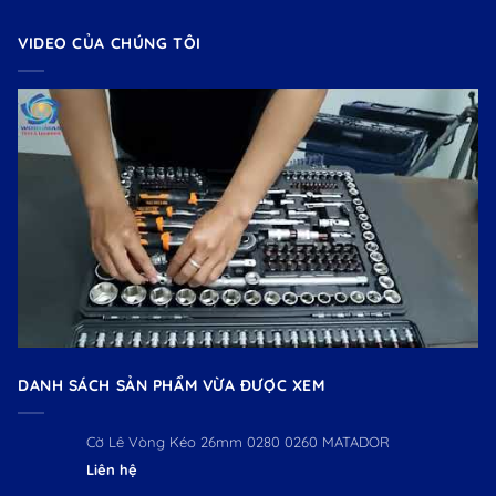
VIDEO CỦA CHÚNG TÔI
DANH SÁCH SẢN PHẨM VỪA ĐƯỢC XEM
Cờ Lê Vòng Kéo 26mm 0280 0260 MATADOR
Liên hệ