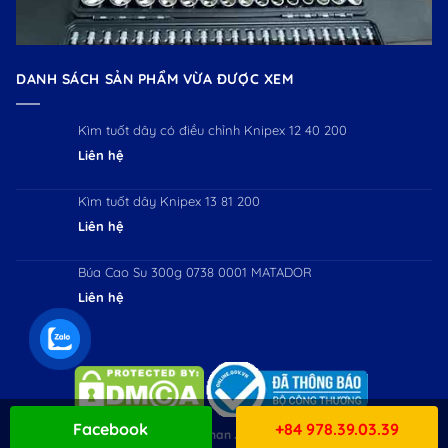
DANH SÁCH SẢN PHẨM VỪA ĐƯỢC XEM
Kìm tuốt dây có điều chỉnh Knipex 12 40 200
Liên hệ
Kìm tuốt dây Knipex 13 81 200
Liên hệ
Búa Cao Su 300g 0738 0001 MATADOR
Liên hệ
Facebook
+84 978.39.03.39
Copyright 2026 ©
Workman JSC. All Rights Reserved