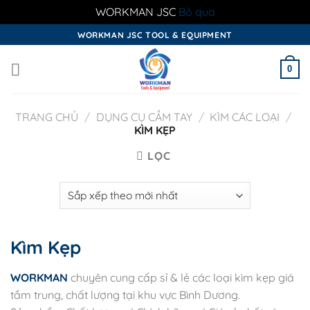
WORKMAN JSC
Bỏ qua
Skip
WORKMAN JSC TOOL & EQUIPMENT
to
content
0
TRANG CHỦ
/
DỤNG CỤ CẦM TAY
/
KÌM CÁC LOẠI
/
KÌM KẸP
LỌC
Kìm Kẹp
WORKMAN
chuyên cung cấp sỉ & lẻ các loại kìm kẹp giá
tầm trung, chất lượng tại khu vực Bình Dương.