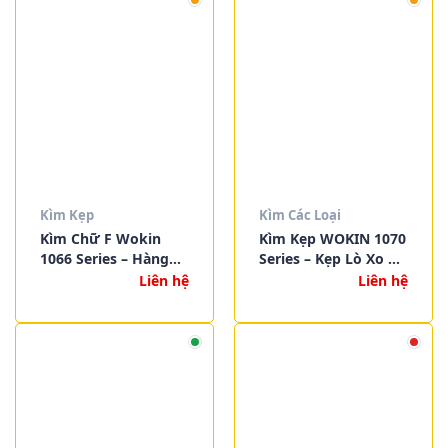
Kìm Kẹp
Kìm Các Loại
Kìm Chữ F Wokin
Kìm Kẹp WOKIN 1070
1066 Series – Hàng
Series – Kẹp Lò Xo Đa
Nhập Khẩu Chính
Năng Siêu Chắc |
Liên hệ
Liên hệ
Hãng, Độ Bền Vượt
Size 4″ – 6″ – 9″
Trội, Giá Tốt