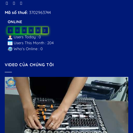
Mã số thuế:
3702963744
ONLINE
0
0
0
8
8
2
Users Today : 0
Users This Month : 204
Who's Online : 0
VIDEO CỦA CHÚNG TÔI