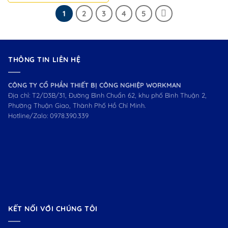
1
2
3
4
5
THÔNG TIN LIÊN HỆ
CÔNG TY CỔ PHẦN THIẾT BỊ CÔNG NGHIỆP WORKMAN
Địa chỉ: T2/D3B/31, Đường Bình Chuẩn 62, khu phố Bình Thuận 2,
Phường Thuận Giao, Thành Phố Hồ Chí Minh.
Hotline/Zalo:
0978.390.339
KẾT NỐI VỚI CHÚNG TÔI