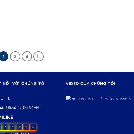
1
2
3
T NỐI VỚI CHÚNG TÔI
VIDEO CỦA CHÚNG TÔI
số thuế:
3702963744
NLINE
0
0
8
3
0
Users Today : 22