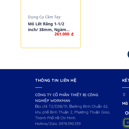
Dụng Cụ Cầm Tay
Mỏ Lết Răng 1-1/2
inch/ 38mm, Ngàm
261.000
₫
Cong 45 Độ |
WORKPRO W102014
THÔNG TIN LIÊN HỆ
KẾ
CÔNG TY CỔ PHẦN THIẾT BỊ CÔNG
NGHIỆP WORKMAN
Mã 
Địa chỉ: T2/D3B/31, Đường Bình Chuẩn 62,
khu phố Bình Thuận 2, Phường Thuận Giao,
O
Thành Phố Hồ Chí Minh.
0
Hotline/Zalo:
0978.390.339