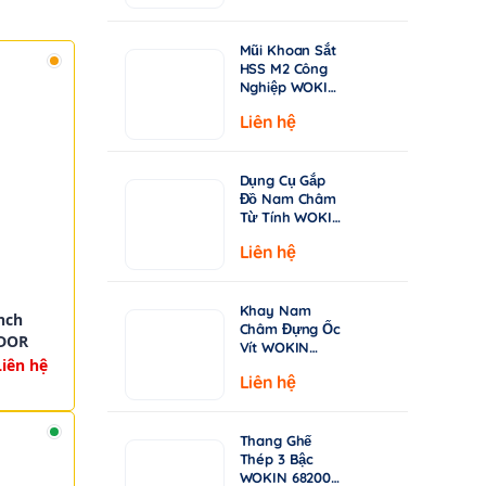
từ
Chuyên Khoan
Inox & Thép
15.000 ₫
Cứng
Mũi Khoan Sắt
đến
HSS M2 Công
149.000 ₫
Nghiệp WOKIN
750210–750360
Liên hệ
| Tiêu Chuẩn
DIN338, Đầu
Khoan 135°
Dụng Cụ Gắp
Đồ Nam Châm
Từ Tính WOKIN
722005 – Cán
Liên hệ
Rút Dài 130-
640mm
Khay Nam
nch
Châm Đựng Ốc
ADOR
Vít WOKIN
Liên hệ
724206 –
Liên hệ
Đường Kính
150mm (6")
Thang Ghế
Thép 3 Bậc
WOKIN 682003