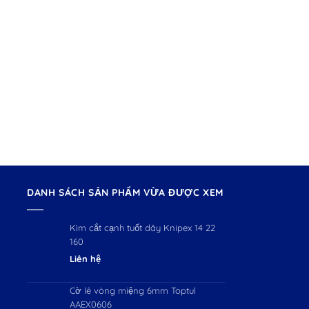
DANH SÁCH SẢN PHẨM VỪA ĐƯỢC XEM
Kìm cắt cạnh tuốt dây Knipex 14 22
160
Liên hệ
Cờ lê vòng miệng 6mm Toptul
AAEX0606