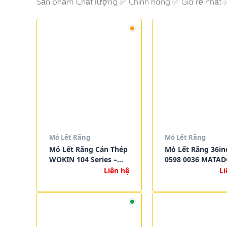
Sản phẩm Chất lượng ✅ Chính hãng ✅ Giá rẻ nhất ✅
Mỏ Lết Răng
Mỏ Lết Răng
Mỏ Lết Răng Cán Thép
Mỏ Lết Răng 36in
WOKIN 104 Series –
0598 0036 MATA
Pipe Wrench Chính
Liên hệ
Li
Hãng | Dụng Cụ Cầm
Tay Cao Cấp