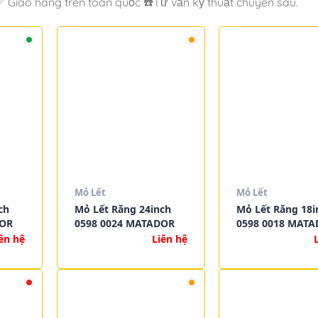
 Giao hàng trên toàn quốc ☎️Tư vấn kỹ thuật chuyên sâu.
Mỏ Lết
Mỏ Lết
ch
Mỏ Lết Răng 24inch
Mỏ Lết Răng 18i
DOR
0598 0024 MATADOR
0598 0018 MAT
ên hệ
Liên hệ