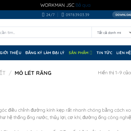
WORKMAN JSC
Bỏ qua
24/7
0978.39.03.39
DOWNLOAD
GIỚI THIỆU
ĐĂNG KÝ LÀM ĐẠI LÝ
SẢN PHẨM
TIN TỨC
LIÊN H
ẾT
/
MỎ LẾT RĂNG
Hiển thị 1–9 củ
 góc điều chỉnh đường kính kẹp rất nhanh chóng bằng cách xo
hư hệ thống ống nước, thủy lợi, cơ khí, đường ống công nghi