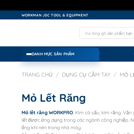
Skip
WORKMAN JSC TOOL & EQUIPMENT
to
content
Tìm
kiếm:
DANH MỤC SẢN PHẨM
TRANG CHỦ
/
DỤNG CỤ CẦM TAY
/
MỎ L
Mỏ Lết Răng
Mỏ lết răng WORKPRO
, Kìm cá sấu, kìm răng. Vặn
lết được ứng dụng trong các ngành công nghiệp. N
ống khí nén trong nhà máy.