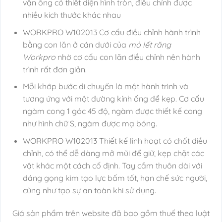
vặn ống có thiết diện hình tròn, điều chỉnh được
nhiều kich thước khác nhau
WORKPRO W102013 Cơ cấu điều chỉnh hành trình
bằng con lăn ở cán dưới của
mỏ lết răng
Workpro
nhờ cơ cấu con lăn điều chỉnh nên hành
trình rất đơn giản.
Mỗi khớp bước di chuyển là một hành trình và
tương ứng với một đường kính ống để kẹp. Cơ cấu
ngàm cong 1 góc 45 độ, ngàm được thiết kế cong
như hình chữ S, ngàm được mạ bóng.
WORKPRO W102013 Thiết kế linh hoạt có chốt điều
chỉnh, có thể dễ dàng mở mũi để giữ, kẹp chặt các
vật khác một cách cố định. Tay cầm thuôn dài với
dáng gọng kìm tạo lực bấm tốt, hạn chế sức người,
cũng như tạo sự an toàn khi sử dụng.
Giá sản phẩm trên website đã bao gồm thuế theo luật