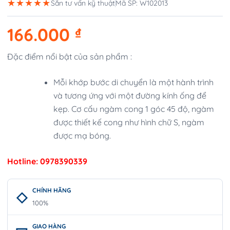
★★★★★
Sẵn tư vấn kỹ thuật
Mã SP: W102013
166.000
₫
Đặc điểm nổi bật của sản phẩm :
Mỗi khớp bước di chuyển là một hành trình
và tương ứng với một đường kính ống để
kẹp. Cơ cấu ngàm cong 1 góc 45 độ, ngàm
được thiết kế cong như hình chữ S, ngàm
được mạ bóng.
Hotline: 0978390339
CHÍNH HÃNG
100%
GIAO HÀNG