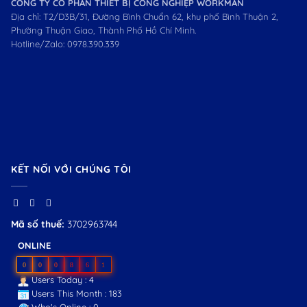
CÔNG TY CỔ PHẦN THIẾT BỊ CÔNG NGHIỆP WORKMAN
Địa chỉ: T2/D3B/31, Đường Bình Chuẩn 62, khu phố Bình Thuận 2,
Phường Thuận Giao, Thành Phố Hồ Chí Minh.
Hotline/Zalo:
0978.390.339
KẾT NỐI VỚI CHÚNG TÔI
Mã số thuế:
3702963744
ONLINE
0
0
0
8
6
1
Users Today : 4
Users This Month : 183