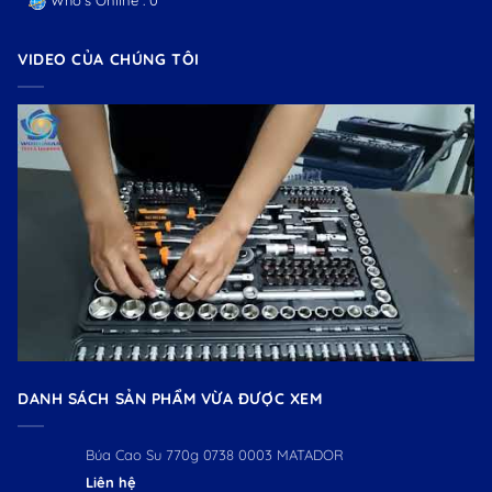
Who's Online : 0
VIDEO CỦA CHÚNG TÔI
DANH SÁCH SẢN PHẨM VỪA ĐƯỢC XEM
Búa Cao Su 770g 0738 0003 MATADOR
Liên hệ