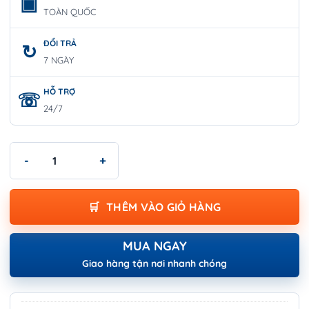
TOÀN QUỐC
ĐỔI TRẢ
7 NGÀY
HỖ TRỢ
24/7
Mỏ Lết Răng 1 inch/ 25mm, Ngàm Cong 45 Độ | WORKPRO W10
THÊM VÀO GIỎ HÀNG
MUA NGAY
Giao hàng tận nơi nhanh chóng