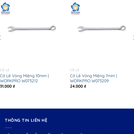
CỜ LÊ
CỜ LÊ
Cờ Lê Vòng Miệng 10mm |
Cờ Lê Vòng Miệng 7mm |
WORKPRO W073212
WORKPRO W073209
31.000
₫
24.000
₫
THÔNG TIN LIÊN HỆ