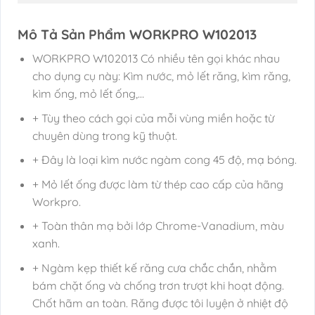
Mô Tả Sản Phẩm WORKPRO W102013
WORKPRO W102013 Có nhiều tên gọi khác nhau
cho dụng cụ này: Kìm nước, mỏ lết răng, kìm răng,
kìm ống, mỏ lết ống,…
+ Tùy theo cách gọi của mỗi vùng miền hoặc từ
chuyên dùng trong kỹ thuật.
+ Đây là loại kìm nước ngàm cong 45 độ, mạ bóng.
+ Mỏ lết ống được làm từ thép cao cấp của hãng
Workpro.
+ Toàn thân mạ bởi lớp Chrome-Vanadium, màu
xanh.
+ Ngàm kẹp thiết kế răng cưa chắc chắn, nhằm
bám chặt ống và chống trơn trượt khi hoạt động.
Chốt hãm an toàn. Răng được tôi luyện ở nhiệt độ