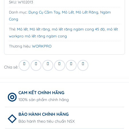
SKU:
W102013
Danh mục:
Dụng Cụ Cầm Tay
,
Mỏ Lết
,
Mỏ Lết Răng
,
Ngàm
Cong
Thẻ:
Mỏ lết
,
Mỏ lết răng
,
mỏ lết răng ngàm cong 45 độ
,
mỏ lết
workpro mỏ lết răng ngàm cong
Thương hiệu:
WORKPRO
Chia sẻ:
CAM KẾT CHÍNH HÃNG
100% sản phẩm chính hãng
BẢO HÀNH CHÍNH HÃNG
Bảo hành theo tiêu chuẩn NSX