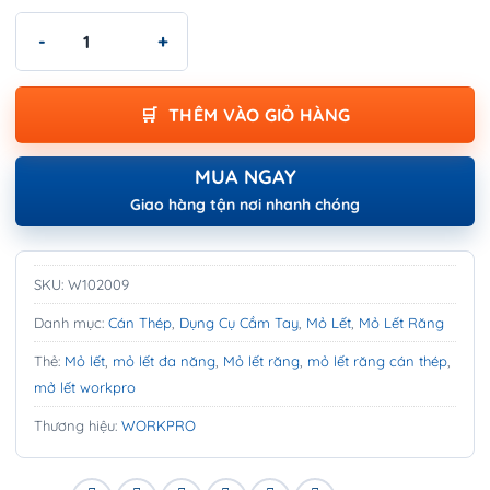
Mỏ Lết Răng Cán Thép 10 inch/250mm | WORKPRO W102009 s
THÊM VÀO GIỎ HÀNG
MUA NGAY
Giao hàng tận nơi nhanh chóng
SKU:
W102009
Danh mục:
Cán Thép
,
Dụng Cụ Cầm Tay
,
Mỏ Lết
,
Mỏ Lết Răng
Thẻ:
Mỏ lết
,
mỏ lết đa năng
,
Mỏ lết răng
,
mỏ lết răng cán thép
,
mở lết workpro
Thương hiệu:
WORKPRO