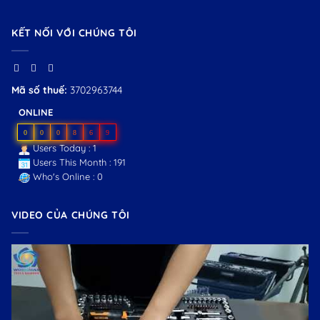
KẾT NỐI VỚI CHÚNG TÔI
Mã số thuế:
3702963744
ONLINE
0
0
0
8
6
9
Users Today : 1
Users This Month : 191
Who's Online : 0
VIDEO CỦA CHÚNG TÔI