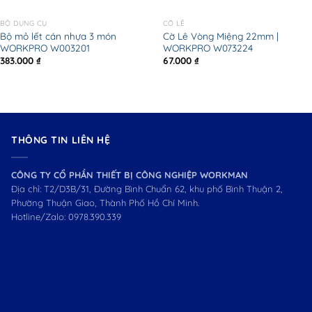
BỘ DỤNG CỤ
CỜ LÊ
Bộ mỏ lết cán nhựa 3 món
Cờ Lê Vòng Miệng 22mm |
WORKPRO W003201
WORKPRO W073224
383.000
₫
67.000
₫
THÔNG TIN LIÊN HỆ
CÔNG TY CỔ PHẦN THIẾT BỊ CÔNG NGHIỆP WORKMAN
Địa chỉ: T2/D3B/31, Đường Bình Chuẩn 62, khu phố Bình Thuận 2,
Phường Thuận Giao, Thành Phố Hồ Chí Minh.
Hotline/Zalo:
0978.390.339