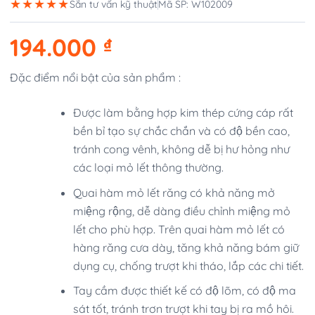
★★★★★
Sẵn tư vấn kỹ thuật
Mã SP: W102009
194.000
₫
Đặc điểm nổi bật của sản phẩm :
Được làm bằng hợp kim thép cứng cáp rất
bền bỉ tạo sự chắc chắn và có độ bền cao,
tránh cong vênh, không dễ bị hư hỏng như
các loại mỏ lết thông thường.
Quai hàm mỏ lết răng có khả năng mở
miệng rộng, dễ dàng điều chỉnh miệng mỏ
lết cho phù hợp. Trên quai hàm mỏ lết có
hàng răng cưa dày, tăng khả năng bám giữ
dụng cụ, chống trượt khi tháo, lắp các chi tiết.
Tay cầm được thiết kế có độ lõm, có độ ma
sát tốt, tránh trơn trượt khi tay bị ra mồ hôi.