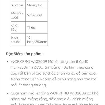
Xuất xứ
Shang Hai
Mã sản
W102009
xuất
Chất
Thép
liệu
Kích
10
thước
inch/250mm
Đặc Điểm sản phẩm :
WORKPRO W102009 Mỏ lết răng cán thép 10
inch/250mm được làm bằng hợp kim thép cứng
cáp rất bền bỉ tạo sự chắc chắn và có độ bền cao,
tránh cong vênh, không dễ bị hư hỏng như các loại
mỏ lết thông thường.
Quai hàm mỏ lết răng WORKPRO W102009 có khả
năng mở miệng rộng, dễ dàng điều chỉnh miệng
mỏ lết cho phù hợp. Trên quai hàm mỏ lết có hàng