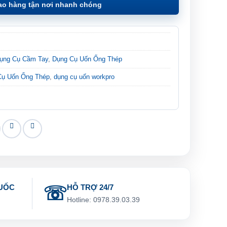
ao hàng tận nơi nhanh chóng
ụng Cụ Cầm Tay
,
Dụng Cụ Uốn Ống Thép
Cụ Uốn Ống Thép
,
dụng cụ uốn workpro
UỐC
HỖ TRỢ 24/7
g
Hotline: 0978.39.03.39