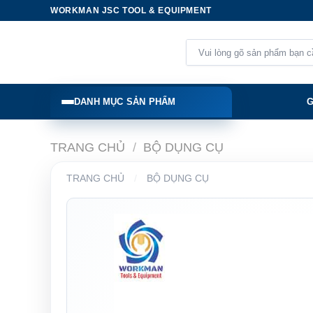
Skip
WORKMAN JSC TOOL & EQUIPMENT
to
content
Tìm
kiếm:
DANH MỤC SẢN PHẨM
G
TRANG CHỦ
/
BỘ DỤNG CỤ
TRANG CHỦ
/
BỘ DỤNG CỤ