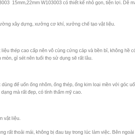
 15mm,22mm W103003 có thiết kế nhỏ gọn, tiện lợi. Dễ mang 
ường xây dựng, xưởng cơ khí, xưởng chế tạo vật liệu.
 thép cao cấp nên vô cùng cứng cáp và bền bỉ, không hề có 
 mòn, gỉ sét nên tuổi thọ sử dụng sẽ rất lâu.
để uốn ống nhôm, ống thép, ống kim loại mền với góc uốn tối
 dạng mà rất đẹp, có tính thẩm mỹ cao.
 vật liệu.
g rất thoải mái, không bị đau tay trong lúc làm việc. Bên ngo