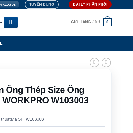
TUYỂN DỤNG
ĐẠI LÝ PHÂN PHỐI
ATALOGUE
0
GIỎ HÀNG /
0
₫
HỆ
n Ống Thép Size Ống
8” | WORKPRO W103003
 thuật
Mã SP: W103003