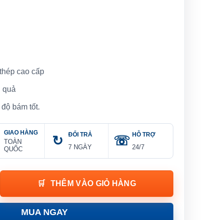
 thép cao cấp
u quả
 độ bám tốt.
GIAO HÀNG
ĐỔI TRẢ
HỖ TRỢ
TOÀN
7 NGÀY
24/7
QUỐC
ze Ống 19/32'', 7/8'' | WORKPRO W103003 số lượng
THÊM VÀO GIỎ HÀNG
MUA NGAY