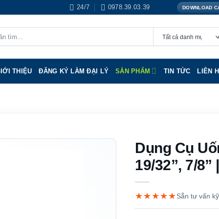
24/7
0978.39.03.39
DOWNLOAD C
IỚI THIỆU
ĐĂNG KÝ LÀM ĐẠI LÝ
SẢN PHẨM
TIN TỨC
LIÊN 
Dụng Cụ Uố
19/32”, 7/
★★★★★
Sẵn tư vấn kỹ