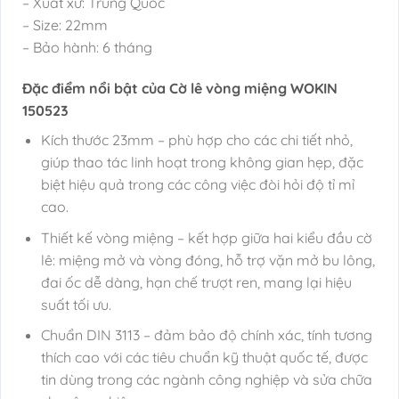
– Xuất xứ: Trung Quốc
– Size: 22mm
– Bảo hành: 6 tháng
Đặc điểm nổi bật của Cờ lê vòng miệng WOKIN
150523
Kích thước 23mm – phù hợp cho các chi tiết nhỏ,
giúp thao tác linh hoạt trong không gian hẹp, đặc
biệt hiệu quả trong các công việc đòi hỏi độ tỉ mỉ
cao.
Thiết kế vòng miệng – kết hợp giữa hai kiểu đầu cờ
lê: miệng mở và vòng đóng, hỗ trợ vặn mở bu lông,
đai ốc dễ dàng, hạn chế trượt ren, mang lại hiệu
suất tối ưu.
Chuẩn DIN 3113 – đảm bảo độ chính xác, tính tương
thích cao với các tiêu chuẩn kỹ thuật quốc tế, được
tin dùng trong các ngành công nghiệp và sửa chữa