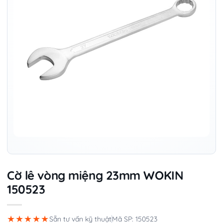
Cờ lê vòng miệng 23mm WOKIN
150523
★★★★★
Sẵn tư vấn kỹ thuật
Mã SP: 150523