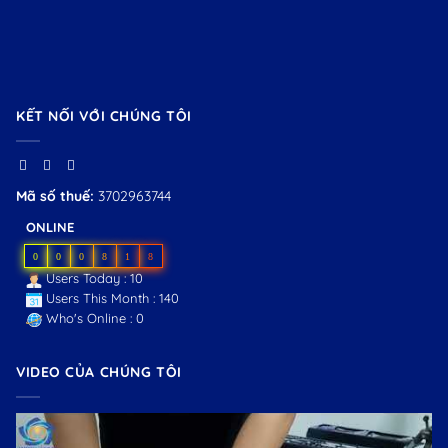
KẾT NỐI VỚI CHÚNG TÔI
Mã số thuế:
3702963744
ONLINE
0
0
0
8
1
8
Users Today : 10
Users This Month : 140
Who's Online : 0
VIDEO CỦA CHÚNG TÔI