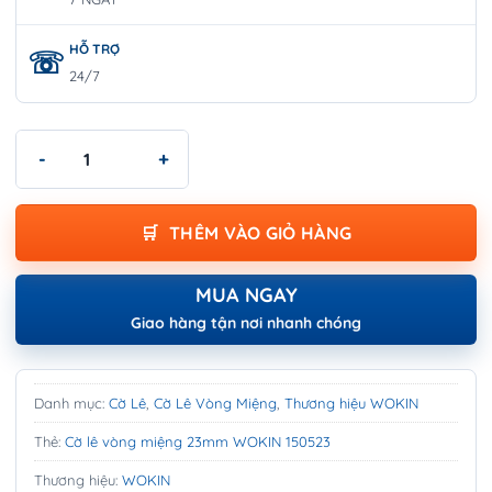
HỖ TRỢ
24/7
Cờ lê vòng miệng 23mm WOKIN 150523 số lượng
THÊM VÀO GIỎ HÀNG
MUA NGAY
Giao hàng tận nơi nhanh chóng
Danh mục:
Cờ Lê
,
Cờ Lê Vòng Miệng
,
Thương hiệu WOKIN
Thẻ:
Cờ lê vòng miệng 23mm WOKIN 150523
Thương hiệu:
WOKIN