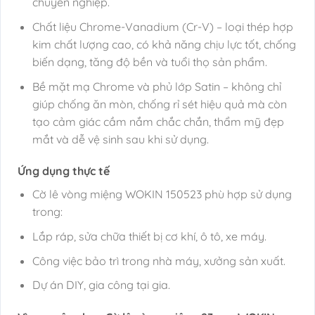
chuyên nghiệp.
Chất liệu Chrome-Vanadium (Cr-V) – loại thép hợp
kim chất lượng cao, có khả năng chịu lực tốt, chống
biến dạng, tăng độ bền và tuổi thọ sản phẩm.
Bề mặt mạ Chrome và phủ lớp Satin – không chỉ
giúp chống ăn mòn, chống rỉ sét hiệu quả mà còn
tạo cảm giác cầm nắm chắc chắn, thẩm mỹ đẹp
mắt và dễ vệ sinh sau khi sử dụng.
Ứng dụng thực tế
Cờ lê vòng miệng WOKIN 150523 phù hợp sử dụng
trong:
Lắp ráp, sửa chữa thiết bị cơ khí, ô tô, xe máy.
Công việc bảo trì trong nhà máy, xưởng sản xuất.
Dự án DIY, gia công tại gia.