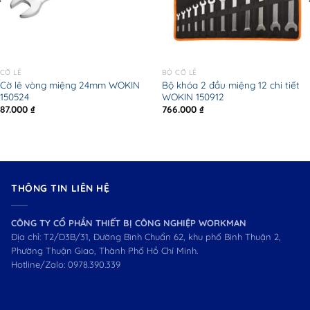
CỜ LÊ
BỘ CỜ LÊ
Cờ lê vòng miệng 24mm WOKIN
Bộ khóa 2 đầu miệng 12 chi tiết
150524
WOKIN 150912
87.000
₫
766.000
₫
THÔNG TIN LIÊN HỆ
CÔNG TY CỔ PHẦN THIẾT BỊ CÔNG NGHIỆP WORKMAN
Địa chỉ: T2/D3B/31, Đường Bình Chuẩn 62, khu phố Bình Thuận 2,
Phường Thuận Giao, Thành Phố Hồ Chí Minh.
Hotline/Zalo:
0978.390.339