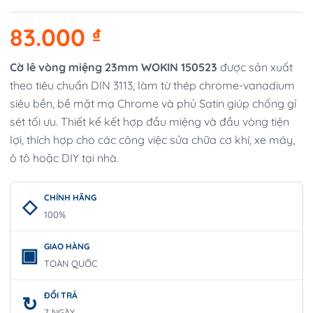
83.000
₫
Cờ lê vòng miệng 23mm WOKIN 150523
được sản xuất
theo tiêu chuẩn DIN 3113, làm từ thép chrome-vanadium
siêu bền, bề mặt mạ Chrome và phủ Satin giúp chống gỉ
sét tối ưu. Thiết kế kết hợp đầu miệng và đầu vòng tiện
lợi, thích hợp cho các công việc sửa chữa cơ khí, xe máy,
ô tô hoặc DIY tại nhà.
CHÍNH HÃNG
100%
GIAO HÀNG
TOÀN QUỐC
ĐỔI TRẢ
7 NGÀY