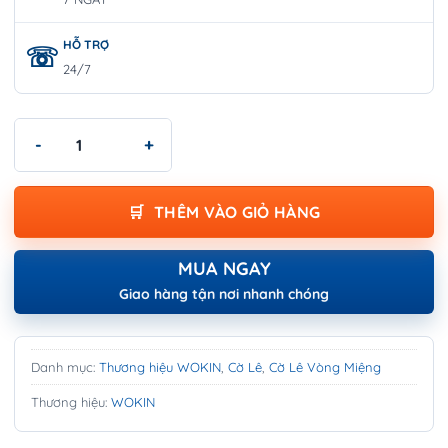
HỖ TRỢ
24/7
Cờ lê vòng miệng 27mm WOKIN 150527 số lượng
THÊM VÀO GIỎ HÀNG
MUA NGAY
Giao hàng tận nơi nhanh chóng
Danh mục:
Thương hiệu WOKIN
,
Cờ Lê
,
Cờ Lê Vòng Miệng
Thương hiệu:
WOKIN