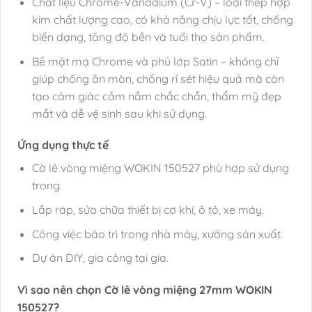
Chất liệu Chrome-Vanadium (Cr-V) – loại thép hợp
kim chất lượng cao, có khả năng chịu lực tốt, chống
biến dạng, tăng độ bền và tuổi thọ sản phẩm.
Bề mặt mạ Chrome và phủ lớp Satin – không chỉ
giúp chống ăn mòn, chống rỉ sét hiệu quả mà còn
tạo cảm giác cầm nắm chắc chắn, thẩm mỹ đẹp
mắt và dễ vệ sinh sau khi sử dụng.
Ứng dụng thực tế
Cờ lê vòng miệng WOKIN 150527 phù hợp sử dụng
trong:
Lắp ráp, sửa chữa thiết bị cơ khí, ô tô, xe máy.
Công việc bảo trì trong nhà máy, xưởng sản xuất.
Dự án DIY, gia công tại gia.
Vì sao nên chọn Cờ lê vòng miệng 27mm WOKIN
150527?