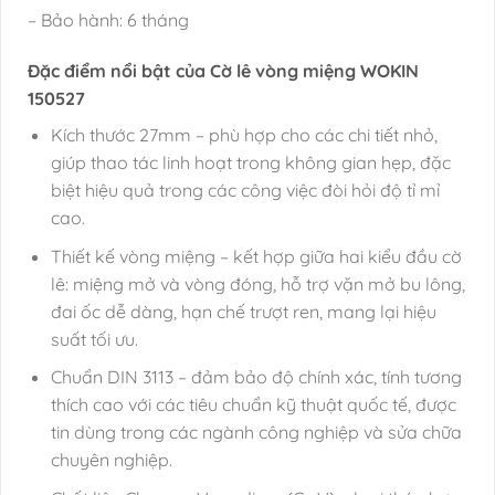
– Bảo hành: 6 tháng
Đặc điểm nổi bật của Cờ lê vòng miệng WOKIN
150527
Kích thước 27mm – phù hợp cho các chi tiết nhỏ,
giúp thao tác linh hoạt trong không gian hẹp, đặc
biệt hiệu quả trong các công việc đòi hỏi độ tỉ mỉ
cao.
Thiết kế vòng miệng – kết hợp giữa hai kiểu đầu cờ
lê: miệng mở và vòng đóng, hỗ trợ vặn mở bu lông,
đai ốc dễ dàng, hạn chế trượt ren, mang lại hiệu
suất tối ưu.
Chuẩn DIN 3113 – đảm bảo độ chính xác, tính tương
thích cao với các tiêu chuẩn kỹ thuật quốc tế, được
tin dùng trong các ngành công nghiệp và sửa chữa
chuyên nghiệp.