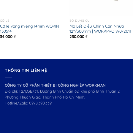
CỜ LÊ
BỘ DỤNG CỤ
Cờ lê vòng miệng 14mm WOKIN
Mỏ Lết Điều Chỉnh Cán Nhựa
150514
12″/300mm | WORKPRO W072011
34.000
₫
230.000
₫
THÔNG TIN LIÊN HỆ
CÔNG TY CỔ PHẦN THIẾT BỊ CÔNG NGHIỆP WORKMAN
Địa chỉ: T2/D3B/31, Đường Bình Chuẩn 62, khu phố Bình Thuận 2,
Phường Thuận Giao, Thành Phố Hồ Chí Minh.
Hotline/Zalo:
0978.390.339