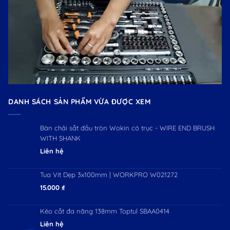
DANH SÁCH SẢN PHẨM VỪA ĐƯỢC XEM
Bàn chải sắt đầu tròn Wokin có trục - WIRE END BRUSH
WITH SHANK
Liên hệ
Tua Vít Dẹp 3x100mm | WORKPRO W021272
15.000
₫
Kéo cắt đa năng 138mm Toptul SBAA0414
Liên hệ