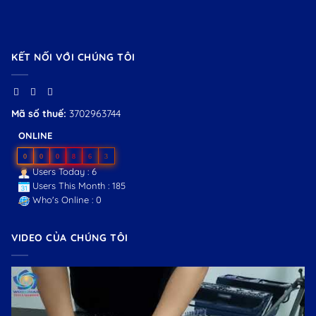
KẾT NỐI VỚI CHÚNG TÔI
Mã số thuế:
3702963744
ONLINE
0
0
0
8
6
3
Users Today : 6
Users This Month : 185
Who's Online : 0
VIDEO CỦA CHÚNG TÔI