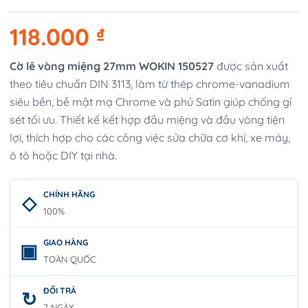
118.000
₫
Cờ lê vòng miệng 27mm WOKIN 150527
được sản xuất
theo tiêu chuẩn DIN 3113, làm từ thép chrome-vanadium
siêu bền, bề mặt mạ Chrome và phủ Satin giúp chống gỉ
sét tối ưu. Thiết kế kết hợp đầu miệng và đầu vòng tiện
lợi, thích hợp cho các công việc sửa chữa cơ khí, xe máy,
ô tô hoặc DIY tại nhà.
CHÍNH HÃNG
100%
GIAO HÀNG
TOÀN QUỐC
ĐỔI TRẢ
7 NGÀY