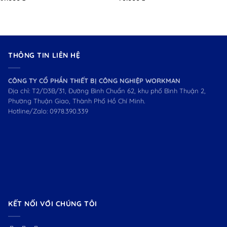
THÔNG TIN LIÊN HỆ
CÔNG TY CỔ PHẦN THIẾT BỊ CÔNG NGHIỆP WORKMAN
Địa chỉ: T2/D3B/31, Đường Bình Chuẩn 62, khu phố Bình Thuận 2,
Phường Thuận Giao, Thành Phố Hồ Chí Minh.
Hotline/Zalo:
0978.390.339
KẾT NỐI VỚI CHÚNG TÔI