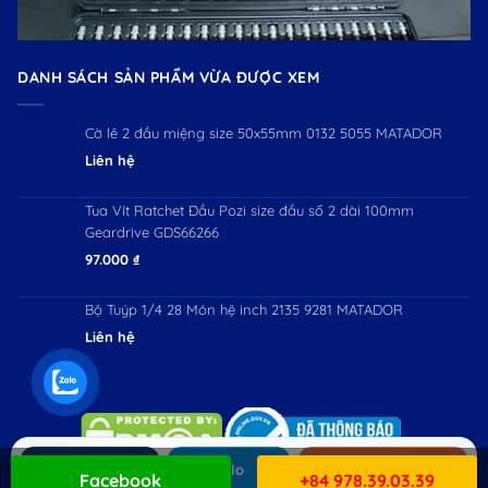
DANH SÁCH SẢN PHẨM VỪA ĐƯỢC XEM
Cờ lê 2 đầu miệng size 50x55mm 0132 5055 MATADOR
Liên hệ
Tua Vít Ratchet Đầu Pozi size đầu số 2 dài 100mm
Geardrive GDS66266
97.000
₫
Bộ Tuýp 1/4 28 Món hệ inch 2135 9281 MATADOR
Liên hệ
Gọi ngay
Zalo
Mua hàng
Facebook
+84 978.39.03.39
Copyright 2026 ©
Workman JSC. All Rights Reserved