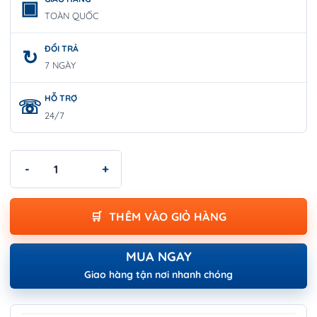
TOÀN QUỐC
ĐỔI TRẢ
7 NGÀY
HỖ TRỢ
24/7
Cưa Cầm Tay Cán Nhựa 14" | WORKPRO W016017 số lượng
THÊM VÀO GIỎ HÀNG
MUA NGAY
Giao hàng tận nơi nhanh chóng