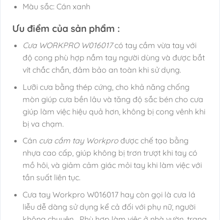
Màu sắc: Cán xanh
Ưu điểm của sản phẩm :
Cưa WORKPRO W016017
có tay cầm vừa tay với
độ cong phù hợp nắm tay người dùng và được bắt
vít chắc chắn, đảm bảo an toàn khi sử dụng.
Lưỡi cưa bằng thép cứng, cho khả năng chống
mòn giúp cưa bền lâu và tăng độ sắc bén cho cưa
giúp làm việc hiệu quả hơn, không bị cong vênh khi
bị va chạm.
Cán
cưa cầm tay Workpro
được chế tạo bằng
nhựa cao cấp, giúp không bị trơn trượt khi tay có
mồ hôi, và giảm cảm giác mỏi tay khi làm việc với
tần suất liên tục.
Cưa tay Workpro W016017 hay còn gọi là cưa lá
liễu dễ dàng sử dụng kể cả đối với phụ nữ, người
không chuyên,…Phù hợp làm việc ở nhà vườn, trang