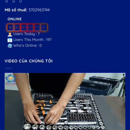
Mã số thuế:
3702963744
ONLINE
0
0
0
8
7
5
Users Today : 7
Users This Month : 197
Who's Online : 0
VIDEO CỦA CHÚNG TÔI