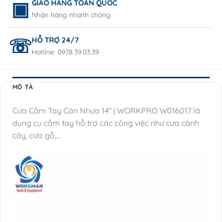
GIAO HÀNG TOÀN QUỐC
Nhận hàng nhanh chóng
HỖ TRỢ 24/7
Hotline: 0978.39.03.39
MÔ TẢ
Cưa Cầm Tay Cán Nhựa 14″ | WORKPRO W016017 là
dụng cụ cầm tay hỗ trợ các công việc như cưa cành
cây, cưa gỗ,…