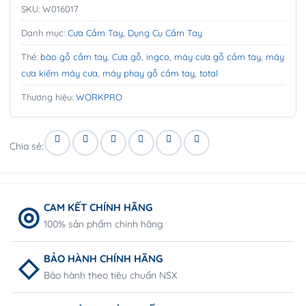
SKU:
W016017
Danh mục:
Cưa Cầm Tay
,
Dụng Cụ Cầm Tay
Thẻ:
bào gỗ cầm tay
,
Cưa gỗ
,
ingco
,
máy cưa gỗ cầm tay
,
máy
cưa kiếm máy cưa
,
máy phay gỗ cầm tay
,
total
Thương hiệu:
WORKPRO
Chia sẻ:
CAM KẾT CHÍNH HÃNG
100% sản phẩm chính hãng
BẢO HÀNH CHÍNH HÃNG
Bảo hành theo tiêu chuẩn NSX