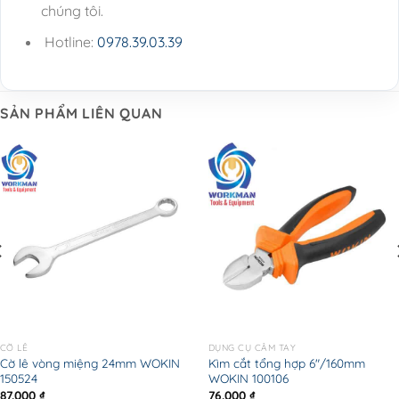
chúng tôi.
Hotline:
0978.39.03.39
SẢN PHẨM LIÊN QUAN
CỜ LÊ
DỤNG CỤ CẦM TAY
Cờ lê vòng miệng 24mm WOKIN
Kìm cắt tổng hợp 6″/160mm
150524
WOKIN 100106
87.000
₫
76.000
₫