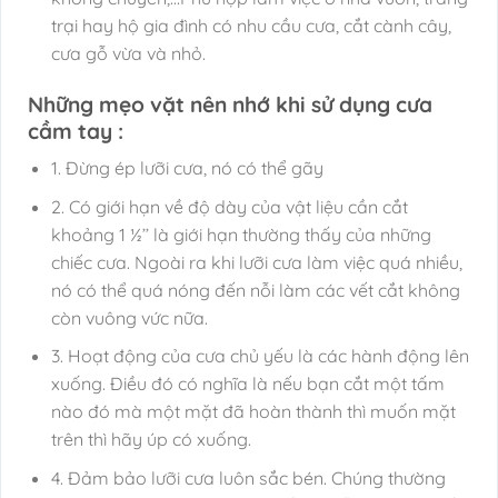
trại hay hộ gia đình có nhu cầu cưa, cắt cành cây,
cưa gỗ vừa và nhỏ.
Những mẹo vặt nên nhớ khi sử dụng cưa
cầm tay :
1. Đừng ép lưỡi cưa, nó có thể gãy
2. Có giới hạn về độ dày của vật liệu cần cắt
khoảng 1 ½’’ là giới hạn thường thấy của những
chiếc cưa. Ngoài ra khi lưỡi cưa làm việc quá nhiều,
nó có thể quá nóng đến nỗi làm các vết cắt không
còn vuông vức nữa.
3. Hoạt động của cưa chủ yếu là các hành động lên
xuống. Điều đó có nghĩa là nếu bạn cắt một tấm
nào đó mà một mặt đã hoàn thành thì muốn mặt
trên thì hãy úp có xuống.
4. Đảm bảo lưỡi cưa luôn sắc bén. Chúng thường