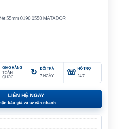
 Mét 55mm 0190 0550 MATADOR
GIAO HÀNG
ĐỔI TRẢ
HỖ TRỢ
TOÀN
7 NGÀY
24/7
QUỐC
LIÊN HỆ NGAY
hận báo giá và tư vấn nhanh