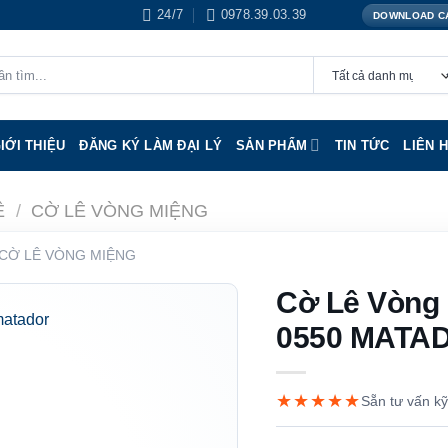
24/7
0978.39.03.39
DOWNLOAD C
IỚI THIỆU
ĐĂNG KÝ LÀM ĐẠI LÝ
SẢN PHẨM
TIN TỨC
LIÊN 
Ê
/
CỜ LÊ VÒNG MIỆNG
CỜ LÊ VÒNG MIỆNG
Cờ Lê Vòng
0550 MATA
★★★★★
Sẵn tư vấn kỹ