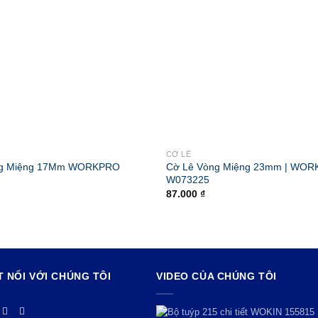
CỜ LÊ
ng Miệng 17Mm WORKPRO
Cờ Lê Vòng Miệng 23mm | WO
W073225
87.000
₫
T NỐI VỚI CHÚNG TÔI
VIDEO CỦA CHÚNG TÔI