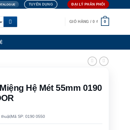
TUYỂN DỤNG
ĐẠI LÝ PHÂN PHỐI
ATALOGUE
0
GIỎ HÀNG /
0
₫
HỆ
 Miệng Hệ Mét 55mm 0190
DOR
 thuật
Mã SP: 0190 0550