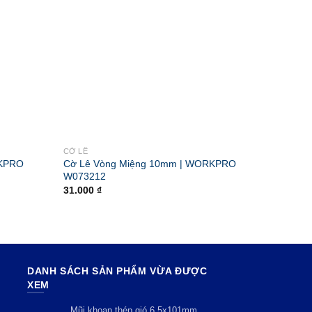
CỜ LÊ
CỜ LÊ
RKPRO
Cờ Lê Vòng Miệng 10mm | WORKPRO
Cờ Lê 
W073212
W0732
31.000
₫
27.000
DANH SÁCH SẢN PHẨM VỪA ĐƯỢC
XEM
Mũi khoan thép gió 6.5x101mm