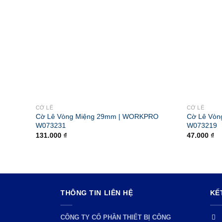
CỜ LÊ
CỜ LÊ
Cờ Lê Vòng Miệng 29mm | WORKPRO
Cờ Lê Vò
W073231
W073219
131.000
₫
47.000
₫
THÔNG TIN LIÊN HỆ
KẾ
CÔNG TY CỔ PHẦN THIẾT BỊ CÔNG