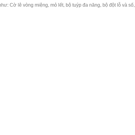
: Cờ lê vòng miệng, mỏ lết, bộ tuýp đa năng, bộ đột lỗ và số, bộ