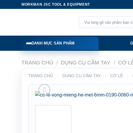
Skip
WORKMAN JSC TOOL & EQUIPMENT
to
content
Tìm
kiếm:
DANH MỤC SẢN PHẨM
G
TRANG CHỦ
/
DỤNG CỤ CẦM TAY
/
CỜ L
TRANG CHỦ
/
DỤNG CỤ CẦM TAY
/
CỜ LÊ
/