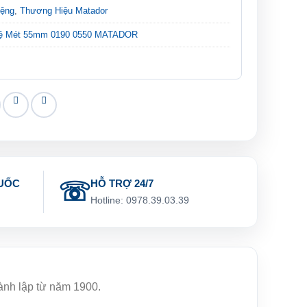
iệng
,
Thương Hiệu Matador
Hệ Mét 55mm 0190 0550 MATADOR
UỐC
HỖ TRỢ 24/7
g
Hotline: 0978.39.03.39
hành lập từ năm 1900.