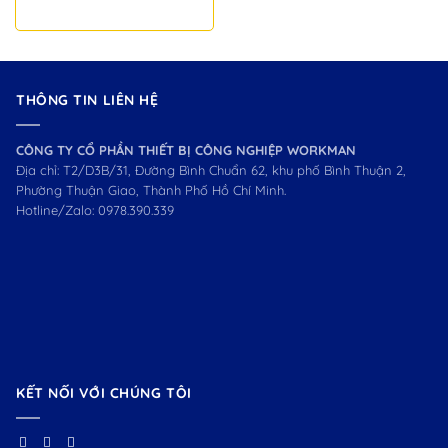
W111005
THÔNG TIN LIÊN HỆ
CÔNG TY CỔ PHẦN THIẾT BỊ CÔNG NGHIỆP WORKMAN
Địa chỉ: T2/D3B/31, Đường Bình Chuẩn 62, khu phố Bình Thuận 2,
Phường Thuận Giao, Thành Phố Hồ Chí Minh.
Hotline/Zalo:
0978.390.339
KẾT NỐI VỚI CHÚNG TÔI