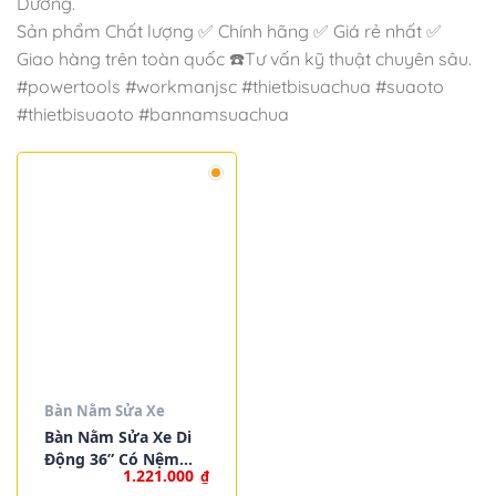
Dương.
Sản phẩm Chất lượng ✅ Chính hãng ✅ Giá rẻ nhất ✅
Giao hàng trên toàn quốc ☎️Tư vấn kỹ thuật chuyên sâu.
#powertools #workmanjsc #thietbisuachua #suaoto
#thietbisuaoto #bannamsuachua
Bàn Nằm Sửa Xe
Bàn Nằm Sửa Xe Di
Động 36” Có Nệm
1.221.000
₫
Bọc WORKPRO