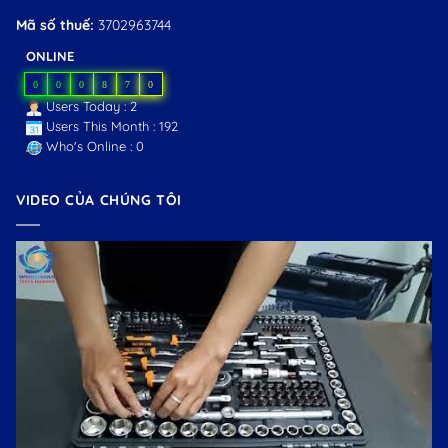
Mã số thuế:
3702963744
ONLINE
0
0
0
8
7
0
Users Today : 2
Users This Month : 192
Who's Online : 0
VIDEO CỦA CHÚNG TÔI