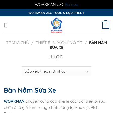
WORKMAN JSC
Bỏ qua
Skip
WORKMAN JSC TOOL & EQUIPMENT
to
content
0
TRANG CHỦ
/
THIẾT BỊ SỬA CHỮA Ô TÔ
/
BÀN NẰM
SỬA XE
LỌC
Bàn Nằm Sửa Xe
WORKMAN
chuyên cung cấp sỉ & lẻ các loại thiết bị sữa
chữa ô tô giá tầm trung, chất lượng tại khu vực Bình