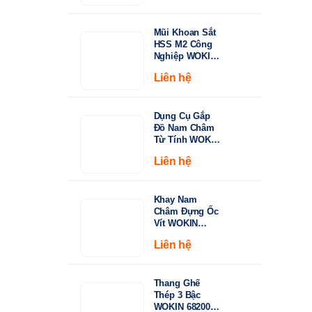
từ
Khoan Inox &
Thép Cứng
15.000 ₫
Mũi Khoan Sắt
đến
HSS M2 Công
149.000 ₫
Nghiệp WOKIN
750210–750360 |
Liên hệ
Tiêu Chuẩn
DIN338, Đầu
Khoan 135°
Dụng Cụ Gắp
Đồ Nam Châm
Từ Tính WOKIN
722005 – Cán
Liên hệ
Rút Dài 130-
640mm
Khay Nam
Châm Đựng Ốc
Vít WOKIN
724206 –
Liên hệ
Đường Kính
150mm (6")
Thang Ghế
Thép 3 Bậc
WOKIN 682003