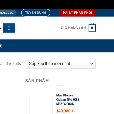
TUYỂN DỤNG
ĐẠI LÝ PHÂN PHỐI
ATALOGUE
0
GIỎ HÀNG /
0
₫
HỆ
ll 3 results
SẢN PHẨM
Mũi Khoan
15.000
Coban 5% HSS
₫
M35 WOKIN
Khoảng
750410–750530 |
149.000
–
giá:
₫
DIN338 Chuyên