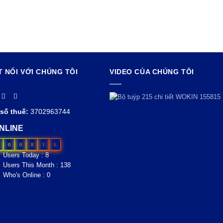
T NỐI VỚI CHÚNG TÔI
VIDEO CỦA CHÚNG TÔI
số thuế:
3702963744
NLINE
0
0
8
1
6
Users Today : 8
Users This Month : 138
Who's Online : 0