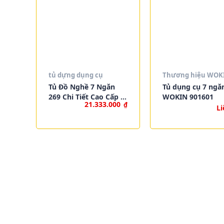
tủ dựng dụng cụ
Thương hiệu WOK
Tủ Đồ Nghề 7 Ngăn
Tủ dụng cụ 7 ngă
269 Chi Tiết Cao Cấp |
WOKIN 901601
21.333.000
₫
Roller Cabinet Tools
Li
Set Industrial Chính
Hãng