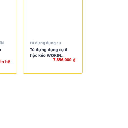
IN
tủ dựng dụng cụ
n
Tủ đựng dụng cụ 6
hộc kéo WOKIN
7.856.000
₫
901501
ên hệ