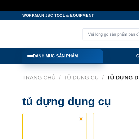
Skip
WORKMAN JSC TOOL & EQUIPMENT
to
content
Tìm
kiếm:
DANH MỤC SẢN PHẨM
G
TRANG CHỦ
/
TỦ DỤNG CỤ
/
TỦ DỰNG D
tủ dựng dụng cụ