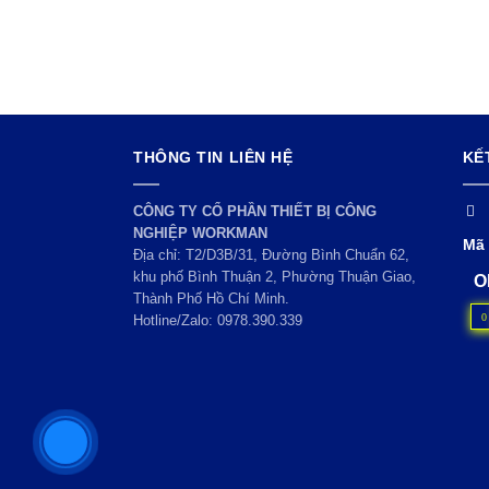
THÔNG TIN LIÊN HỆ
KẾ
CÔNG TY CỔ PHẦN THIẾT BỊ CÔNG
NGHIỆP WORKMAN
Mã 
Địa chỉ: T2/D3B/31, Đường Bình Chuẩn 62,
khu phố Bình Thuận 2, Phường Thuận Giao,
O
Thành Phố Hồ Chí Minh.
0
Hotline/Zalo:
0978.390.339