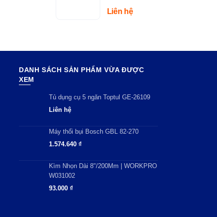
– Tải Trọng
Liên hệ
150kg
DANH SÁCH SẢN PHẨM VỪA ĐƯỢC
XEM
Tủ dụng cụ 5 ngăn Toptul GE-26109
Liên hệ
Máy thổi bụi Bosch GBL 82-270
1.574.640
₫
Kìm Nhọn Dài 8"/200Mm | WORKPRO
W031002
93.000
₫