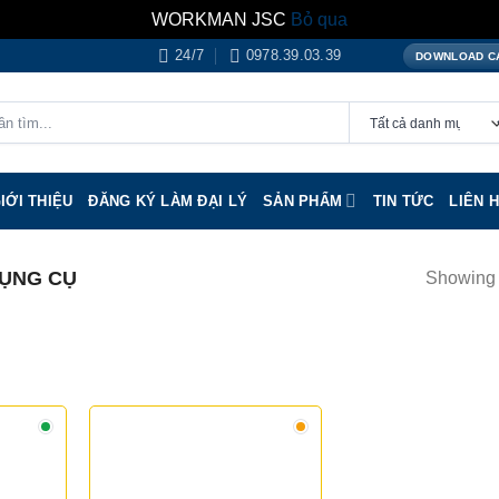
WORKMAN JSC
Bỏ qua
24/7
0978.39.03.39
DOWNLOAD C
IỚI THIỆU
ĐĂNG KÝ LÀM ĐẠI LÝ
SẢN PHẨM
TIN TỨC
LIÊN 
ỤNG CỤ
Showing a