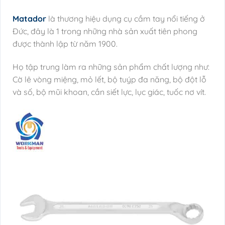
Matador
là thương hiệu dụng cụ cầm tay nổi tiếng ở
Đức, đây là 1 trong những nhà sản xuất tiên phong
được thành lập từ năm 1900.
Họ tập trung làm ra những sản phẩm chất lượng như:
Cờ lê vòng miệng, mỏ lết, bộ tuýp đa năng, bộ đột lỗ
và số, bộ mũi khoan, cần siết lực, lục giác, tuốc nơ vít.