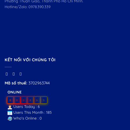
Phường Thuận Giao, Thành Phố Hồ Chí Minh.
Hotline/Zalo:
0978.390.339
KẾT NỐI VỚI CHÚNG TÔI
Mã số thuế:
3702963744
ONLINE
0
0
0
8
6
3
Users Today : 6
Users This Month : 185
Who's Online : 0