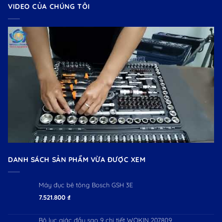
VIDEO CỦA CHÚNG TÔI
DANH SÁCH SẢN PHẨM VỪA ĐƯỢC XEM
Máy đục bê tông Bosch GSH 3E
7.521.800
₫
Bộ lục giác đầu sao 9 chi tiết WOKIN 207809