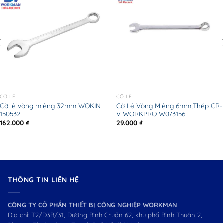
CỜ LÊ
CỜ LÊ
Cờ lê vòng miệng 32mm WOKIN
Cờ Lê Vòng Miệng 6mm,Thép CR-
150532
V WORKPRO W073156
162.000
₫
29.000
₫
THÔNG TIN LIÊN HỆ
CÔNG TY CỔ PHẦN THIẾT BỊ CÔNG NGHIỆP WORKMAN
Địa chỉ: T2/D3B/31, Đường Bình Chuẩn 62, khu phố Bình Thuận 2,