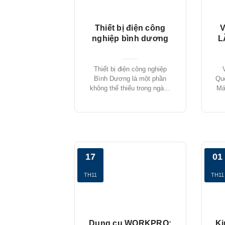
Thiết bị điện công
V
nghiệp bình dương
L
Thiết bị điện công nghiệp
Bình Dương là một phần
Qu
không thể thiếu trong ngành
Má
[...]
17
01
TH11
TH11
Dụng cụ WORKPRO:
Ki