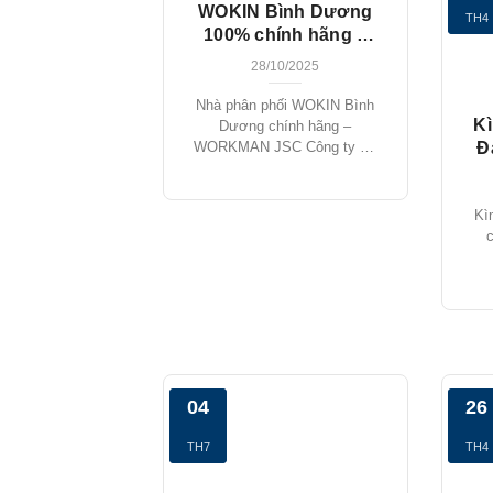
WOKIN Bình Dương
TH4
100% chính hãng –
WORKMAN JSC
28/10/2025
Nhà phân phối WOKIN Bình
Kì
Dương chính hãng –
Đ
WORKMAN JSC Công ty Cổ
Phần [...]
Kì
04
26
TH7
TH4