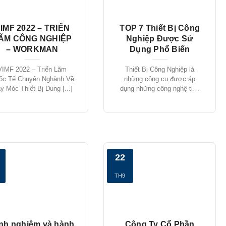
IMF 2022 – TRIỂN
TOP 7 Thiết Bị Công
ÃM CÔNG NGHIỆP
Nghiệp Được Sử
– WORKMAN
Dụng Phổ Biến
VIMF 2022 – Triển Lãm
Thiết Bị Công Nghiệp là
ốc Tế Chuyên Nghành Về
những công cụ được áp
y Móc Thiết Bị Dung [...]
dụng những công nghệ tiên
[...]
22
TH9
nh nghiệm và hành
Công Ty Cổ Phần