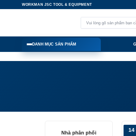
Skip
WORKMAN JSC TOOL & EQUIPMENT
to
content
Tìm
kiếm:
DANH MỤC SẢN PHẨM
G
14
Nhà phân phối