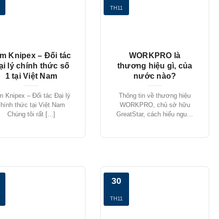
TH11
m Knipex – Đối tác
WORKPRO là
ại lý chính thức số
thương hiệu gì, của
1 tại Việt Nam
nước nào?
m Knipex – Đối tác Đại lý
Thông tin về thương hiệu
chính thức tại Việt Nam
WORKPRO, chủ sở hữu
Chúng tôi rất [...]
GreatStar, cách hiểu nguồn
gốc thương [...]
30
TH11