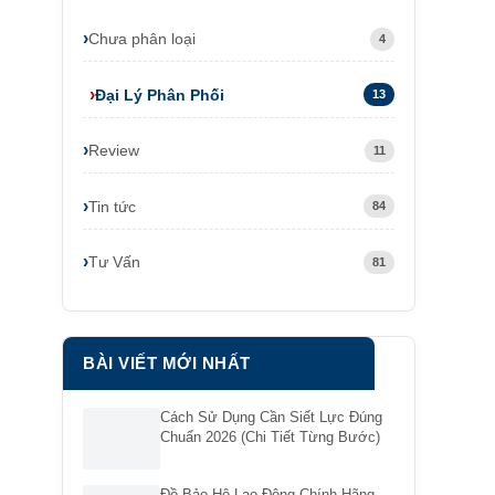
Chưa phân loại
4
Đại Lý Phân Phối
13
Review
11
Tin tức
84
Tư Vấn
81
BÀI VIẾT MỚI NHẤT
Cách Sử Dụng Cần Siết Lực Đúng
Chuẩn 2026 (Chi Tiết Từng Bước)
Đồ Bảo Hộ Lao Động Chính Hãng