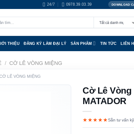
24/7
0978.39.03.39
DOWNLOAD C
IỚI THIỆU
ĐĂNG KÝ LÀM ĐẠI LÝ
SẢN PHẨM
TIN TỨC
LIÊN 
Ê
/
CỜ LÊ VÒNG MIỆNG
CỜ LÊ VÒNG MIỆNG
Cờ Lê Vòng
MATADOR
★★★★★
Sẵn tư vấn kỹ