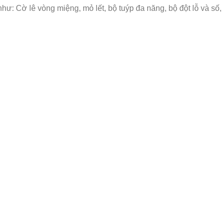
: Cờ lê vòng miệng, mỏ lết, bộ tuýp đa năng, bộ đột lỗ và số, bộ