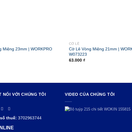
CỜ LÊ
ng Miệng 23mm | WORKPRO
Cờ Lê Vòng Miệng 21mm | WO
W073223
63.000
₫
T NỐI VỚI CHÚNG TÔI
VIDEO CỦA CHÚNG TÔI
số thuế:
3702963744
NLINE