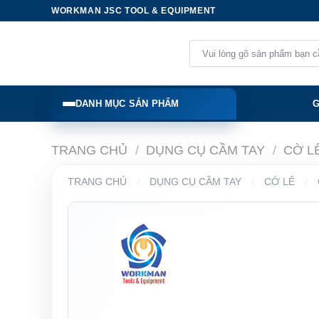
Skip
WORKMAN JSC TOOL & EQUIPMENT
to
content
Tìm
kiếm:
DANH MỤC SẢN PHẨM
G
TRANG CHỦ
/
DỤNG CỤ CẦM TAY
/
CỜ L
TRANG CHỦ
/
DỤNG CỤ CẦM TAY
/
CỜ LÊ
/