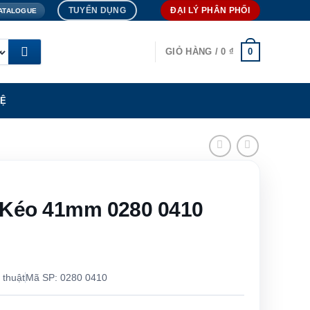
TUYỂN DỤNG
ĐẠI LÝ PHÂN PHỐI
ATALOGUE
0
GIỎ HÀNG /
0
₫
HỆ
 Kéo 41mm 0280 0410
 thuật
Mã SP: 0280 0410