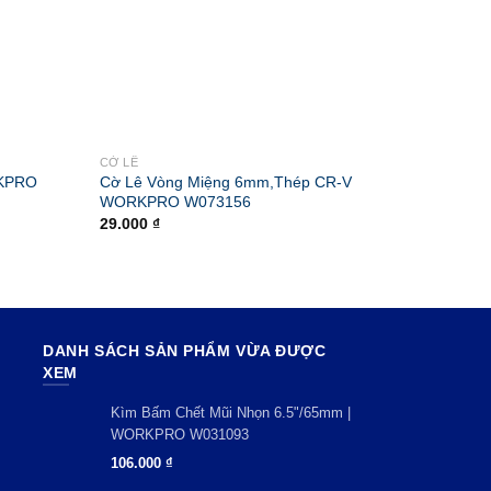
CỜ LÊ
CỜ LÊ
RKPRO
Cờ Lê Vòng Miệng 6mm,Thép CR-V
Cờ Lê 
WORKPRO W073156
W0732
29.000
₫
91.000
DANH SÁCH SẢN PHẨM VỪA ĐƯỢC
XEM
Kìm Bấm Chết Mũi Nhọn 6.5"/65mm |
WORKPRO W031093
106.000
₫