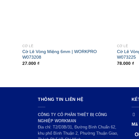
CỜ LÊ
CỜ LÊ
Cờ Lê Vòng Miệng 6mm | WORKPRO
Cờ Lê Vò
W073208
W073225
27.000
₫
78.000
₫
THÔNG TIN LIÊN HỆ
KẾ
CÔNG TY CỔ PHẦN THIẾT BỊ CÔNG
NGHIỆP WORKMAN
Mã 
Địa chỉ: T2/D3B/31, Đường Bình Chuẩn 62,
khu phố Bình Thuận 2, Phường Thuận Giao,
O