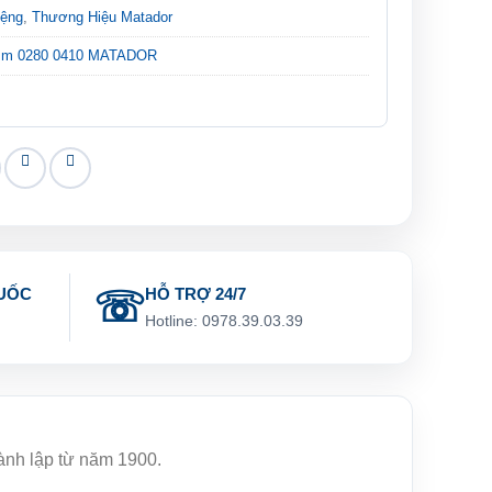
iệng
,
Thương Hiệu Matador
mm 0280 0410 MATADOR
UỐC
HỖ TRỢ 24/7
g
Hotline: 0978.39.03.39
hành lập từ năm 1900.