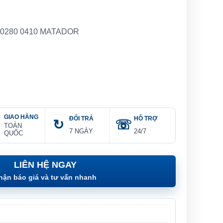
 0280 0410 MATADOR
GIAO HÀNG
ĐỔI TRẢ
HỖ TRỢ
TOÀN
7 NGÀY
24/7
QUỐC
LIÊN HỆ NGAY
hận báo giá và tư vấn nhanh