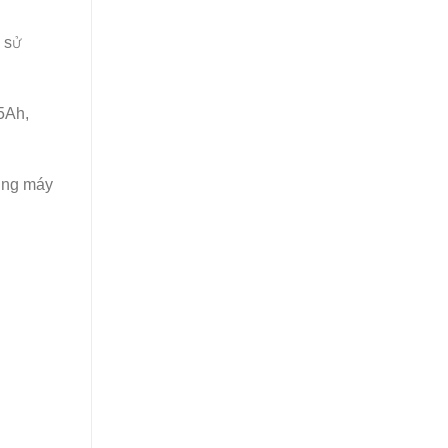
 sử
5Ah,
ụng máy