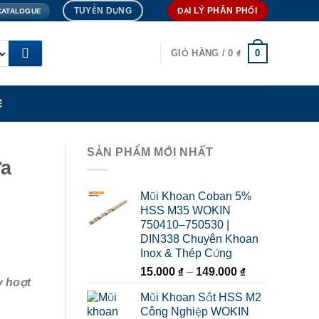
TUYỂN DỤNG
ĐẠI LÝ PHÂN PHỐI
CATALOGUE
0
GIỎ HÀNG /
0
₫
Ệ
SẢN PHẨM MỚI NHẤT
ưa
Mũi Khoan Coban 5%
HSS M35 WOKIN
750410–750530 |
DIN338 Chuyên Khoan
Inox & Thép Cứng
Khoảng
15.000
₫
–
149.000
₫
y hoạt
giá:
Mũi Khoan Sắt HSS M2
từ
Công Nghiệp WOKIN
15.000 ₫