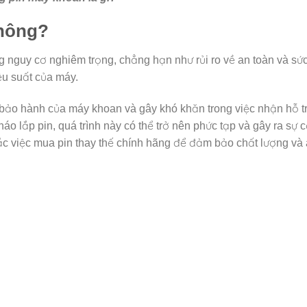
không?
ng nguy cơ nghiêm trọng, chẳng hạn như rủi ro về an toàn và sứ
ệu suất của máy.
c bảo hành của máy khoan và gây khó khăn trong việc nhận hỗ t
áo lắp pin, quá trình này có thể trở nên phức tạp và gây ra sự 
ắc việc mua pin thay thế chính hãng để đảm bảo chất lượng và 