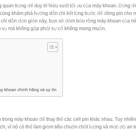
quan trọng để duy trì hiệu suất tối ưu của máy khoan. Đừng để
 cùng khám phá hướng dẫn chi tiết từng bước để đóng pin cho 
 chỉ dẫn đơn giản này, bạn sẽ đảm bảo rằng máy khoan của m
m vụ mà không gặp phải sự cố không mong muốn.
y khoan chính hãng và uy tín
 trong máy khoan để thay thế các cell pin khác nhau. Tuy nhiên
h, vì nó có thể làm giảm tiêu chuẩn chất lượng và mức độ an 