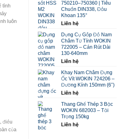
750210–750360 | Tiêu
đến
 tình
Chuẩn DIN338, Đầu
149.000 ₫
máy
Khoan 135°
ình luôn
Liên hệ
Dụng Cụ Gắp Đồ Nam
Châm Từ Tính WOKIN
722005 – Cán Rút Dài
130-640mm
Liên hệ
Khay Nam Châm Đựng
Ốc Vít WOKIN 724206 –
Đường Kính 150mm (6")
Liên hệ
Thang Ghế Thép 3 Bậc
WOKIN 682003 – Tải
Trọng 150kg
, điều
Liên hệ
toàn của