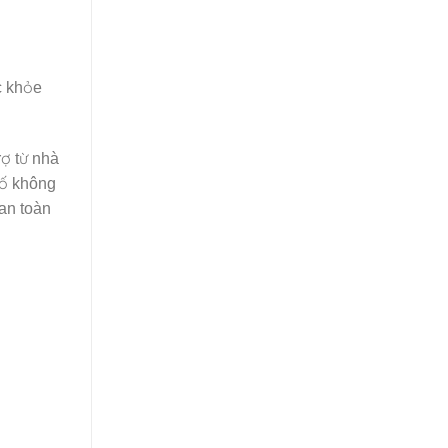
c khỏe
rợ từ nhà
cố không
an toàn