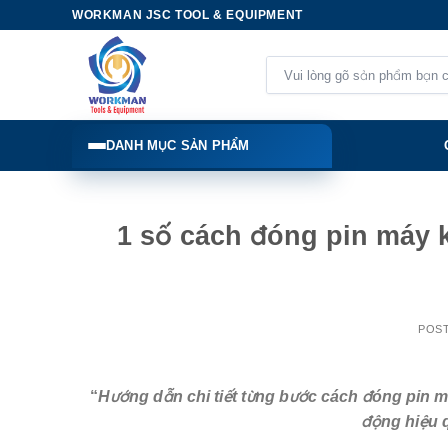
Skip
WORKMAN JSC TOOL & EQUIPMENT
to
content
Tìm
kiếm:
DANH MỤC SẢN PHẨM
1 số cách đóng pin máy 
POS
“
Hướng dẫn chi tiết từng bước cách đóng pin
động hiệu q