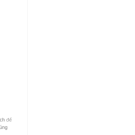
ách để
đúng