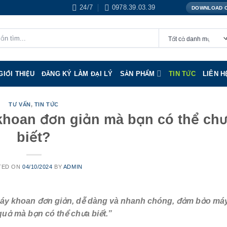
24/7
0978.39.03.39
DOWNLOAD 
GIỚI THIỆU
ĐĂNG KÝ LÀM ĐẠI LÝ
SẢN PHẨM
TIN TỨC
LIÊN H
TƯ VẤN
,
TIN TỨC
khoan đơn giản mà bạn có thể ch
biết?
TED ON
04/10/2024
BY
ADMIN
 máy khoan đơn giản, dễ dàng và nhanh chóng, đảm bảo má
uả mà bạn có thể chưa biết.”