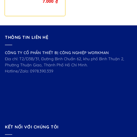
7.000
₫
WOKIN 760010
THÔNG TIN LIÊN HỆ
CÔNG TY CỔ PHẦN THIẾT BỊ CÔNG NGHIỆP WORKMAN
Địa chỉ: T2/D3B/31, Đường Bình Chuẩn 62, khu phố Bình Thuận 2,
Phường Thuận Giao, Thành Phố Hồ Chí Minh.
Hotline/Zalo:
0978.390.339
KẾT NỐI VỚI CHÚNG TÔI