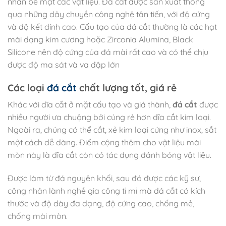
nhẵn bề mặt các vật liệu. Đá cắt được sản xuất thông
qua những dây chuyền công nghệ tân tiến, với độ cứng
và độ kết dính cao. Cấu tạo của đá cắt thường là các hạt
mài dạng kim cương hoặc Zirconia Alumina, Black
Silicone nên độ cứng của đá mài rất cao và có thể chịu
được độ ma sát và va đập lớn
Các loại
đá cắt
chất lượng tốt, giá rẻ
Khác với dĩa cắt ở mặt cấu tạo và giá thành,
đá cắt
được
nhiều người ưa chuộng bởi cúng rẻ hơn dĩa cắt kim loại.
Ngoài ra, chúng có thể cắt, xẻ kim loại cứng như inox, sắt
một cách dễ dàng. Điểm cộng thêm cho vật liệu mài
mòn này là dĩa cắt còn có tác dụng đánh bóng vật liệu.
Được làm từ đá nguyên khối, sau đó được các kỹ sư,
công nhân lành nghề gia công tỉ mỉ mà đá cắt có kích
thước và độ dày đa dạng, độ cứng cao, chống mẻ,
chống mài mòn.