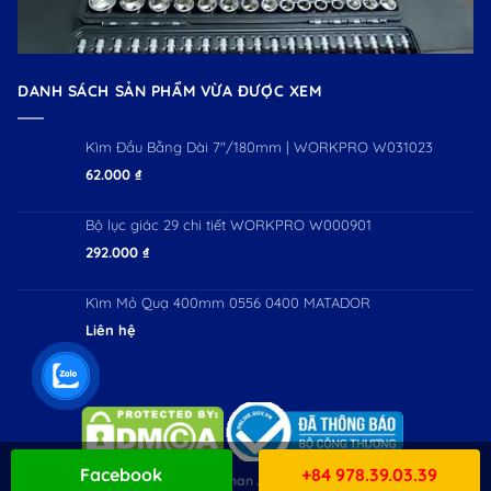
DANH SÁCH SẢN PHẨM VỪA ĐƯỢC XEM
Kìm Đầu Bằng Dài 7"/180mm | WORKPRO W031023
62.000
₫
Bộ lục giác 29 chi tiết WORKPRO W000901
292.000
₫
Kìm Mỏ Quạ 400mm 0556 0400 MATADOR
Liên hệ
Facebook
+84 978.39.03.39
Copyright 2026 ©
Workman JSC. All Rights Reserved