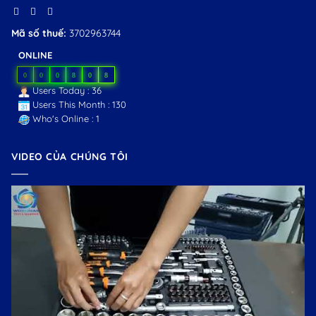
Mã số thuế:
3702963744
ONLINE
0
0
0
8
0
8
Users Today : 36
Users This Month : 130
Who's Online : 1
VIDEO CỦA CHÚNG TÔI