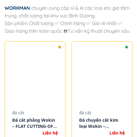
WORKMAN
chuyên cung cấp sỉ & lẻ các loại eto giá tầm
trung, chất lượng tại khu vực Bình Dương.
Sản phẩm Chất lượng ✅ Chính hãng ✅ Giá rẻ nhất ✅
Giao hàng trên toàn quốc ☎️Tư vấn kỹ thuật chuyên sâu.
đá cắt
đá cắt
Đá cắt phẳng Wokin
Đá chuyên cắt kim
– FLAT CUTTING-OFF
loại Wokin –
WHEEL (TYPE41)
DEPRESSED CENTRE
Liên hệ
Liên hệ