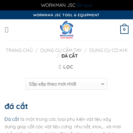
WORKMAN JSC
Bỏ qua
Skip
WORKMAN JSC TOOL & EQUIPMENT
to
content
0
TRANG CHỦ
/
DỤNG CỤ CẦM TAY
/
DỤNG CỤ CƠ KHÍ
/
ĐÁ CẮT
LỌC
đá cắt
Đá cắt
là một trong các loại phụ kiện vật liệu xây
dựng giúp cắt các vật liệu cứng như sắt, inox,… và mài