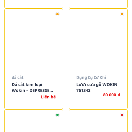
CUTTING-OFF WHEEL
(METAL)
đá cắt
Dụng Cụ Cơ Khí
Đá cắt kim loại
Lưỡi cưa gỗ WOKIN
Wokin – DEPRESSED
761343
80.000
₫
CENTRE CUTTING
Liên hệ
WHEEL (METAL)