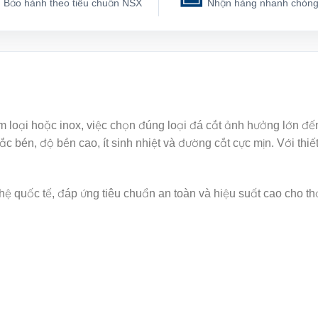
Bảo hành theo tiêu chuẩn NSX
Nhận hàng nhanh chón
im loại hoặc inox, việc chọn đúng loại đá cắt ảnh hưởng lớn đế
 bén, độ bền cao, ít sinh nhiệt và đường cắt cực mịn. Với thi
ệ quốc tế, đáp ứng tiêu chuẩn an toàn và hiệu suất cao cho t