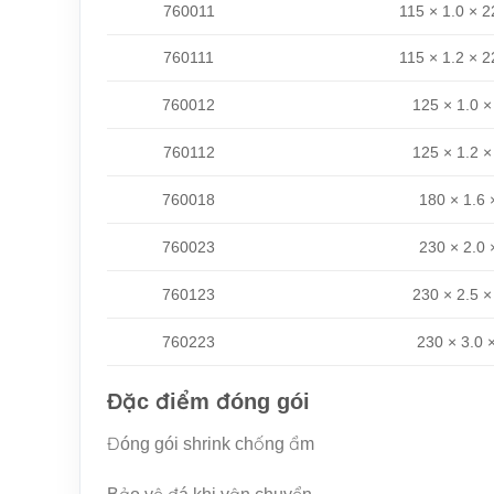
760011
115 × 1.0 × 2
760111
115 × 1.2 × 2
760012
125 × 1.0 ×
760112
125 × 1.2 ×
760018
180 × 1.6 
760023
230 × 2.0 
760123
230 × 2.5 ×
760223
230 × 3.0 ×
Đặc điểm đóng gói
Đóng gói shrink chống ẩm