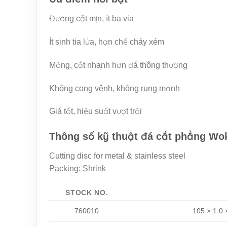
Đường cắt mịn, ít ba via
Ít sinh tia lửa, hạn chế cháy xém
Mỏng, cắt nhanh hơn đá thông thường
Không cong vênh, không rung mạnh
Giá tốt, hiệu suất vượt trội
Thông số kỹ thuật đá cắt phẳng Wo
Cutting disc for metal & stainless steel
Packing: Shrink
STOCK NO.
760010
105 × 1.0 