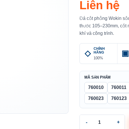
Liên hệ
Đá cắt phẳng Wokin sắc 
thước 105–230mm, cắt n
khí và công trình.
CHÍNH
HÃNG
100%
MÃ SẢN PHẨM
760010
760011
760023
760123
Đá cắt phẳng Wokin - F