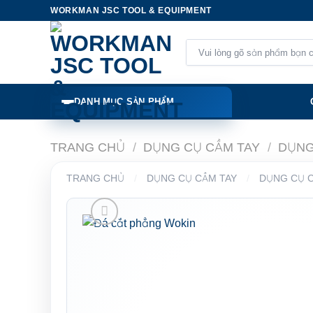
Skip
WORKMAN JSC TOOL & EQUIPMENT
to
content
Tìm
kiếm:
DANH MỤC SẢN PHẨM
TRANG CHỦ
/
DỤNG CỤ CẦM TAY
/
DỤNG
TRANG CHỦ
/
DỤNG CỤ CẦM TAY
/
DỤNG CỤ C