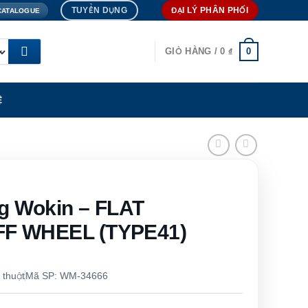
TUYỂN DỤNG
ĐẠI LÝ PHÂN PHỐI
CATALOGUE
0
GIỎ HÀNG /
0
₫
Ệ
g Wokin – FLAT
F WHEEL (TYPE41)
 thuật
Mã SP: WM-34666