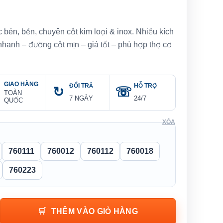
bén, bền, chuyên cắt kim loại & inox. Nhiều kích
hanh – đường cắt mịn – giá tốt – phù hợp thợ cơ
GIAO HÀNG
ĐỔI TRẢ
HỖ TRỢ
TOÀN
7 NGÀY
24/7
QUỐC
XÓA
760111
760012
760112
760018
760223
LAT CUTTING-OFF WHEEL (TYPE41) số lượng
THÊM VÀO GIỎ HÀNG