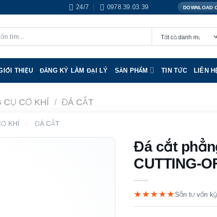
24/7
0978.39.03.39
DOWNLOAD 
GIỚI THIỆU
ĐĂNG KÝ LÀM ĐẠI LÝ
SẢN PHẨM
TIN TỨC
LIÊN H
 CỤ CƠ KHÍ
/
ĐÁ CẮT
Ơ KHÍ
/
ĐÁ CẮT
Đá cắt phẳn
CUTTING-OF
★★★★★
Sẵn tư vấn kỹ