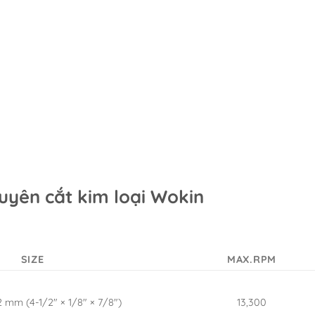
uyên cắt kim loại Wokin
SIZE
MAX.RPM
.2 mm (4-1/2″ × 1/8″ × 7/8″)
13,300