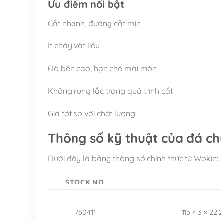
Ưu điểm nổi bật
Cắt nhanh, đường cắt mịn
Ít cháy vật liệu
Độ bền cao, hạn chế mài mòn
Không rung lắc trong quá trình cắt
Giá tốt so với chất lượng
Thông số kỹ thuật của đá ch
Dưới đây là bảng thông số chính thức từ Wokin:
STOCK NO.
760411
115 × 3 × 22