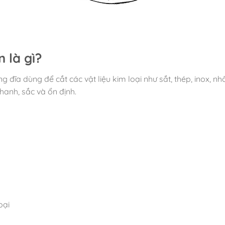
 là gì?
g đĩa dùng để cắt các vật liệu kim loại như sắt, thép, inox, 
hanh, sắc và ổn định.
oại