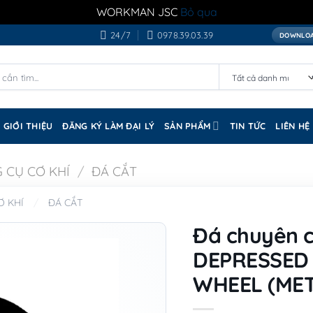
WORKMAN JSC
Bỏ qua
24/7
0978.39.03.39
DOWNLOA
GIỚI THIỆU
ĐĂNG KÝ LÀM ĐẠI LÝ
SẢN PHẨM
TIN TỨC
LIÊN HỆ
 CỤ CƠ KHÍ
/
ĐÁ CẮT
Ơ KHÍ
/
ĐÁ CẮT
Đá chuyên c
DEPRESSED
WHEEL (MET