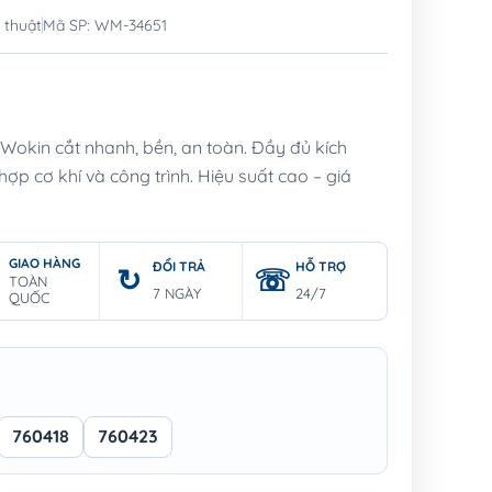
 thuật
Mã SP: WM-34651
 Wokin cắt nhanh, bền, an toàn. Đầy đủ kích
p cơ khí và công trình. Hiệu suất cao – giá
GIAO HÀNG
ĐỔI TRẢ
HỖ TRỢ
TOÀN
7 NGÀY
24/7
QUỐC
760418
760423