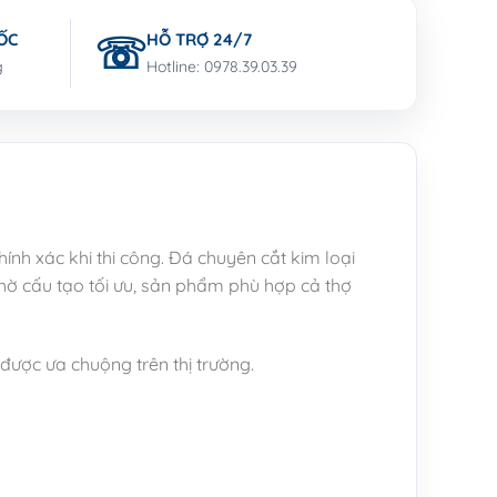
ỐC
HỖ TRỢ 24/7
g
Hotline: 0978.39.03.39
ính xác khi thi công. Đá chuyên cắt kim loại
hờ cấu tạo tối ưu, sản phẩm phù hợp cả thợ
 được ưa chuộng trên thị trường.