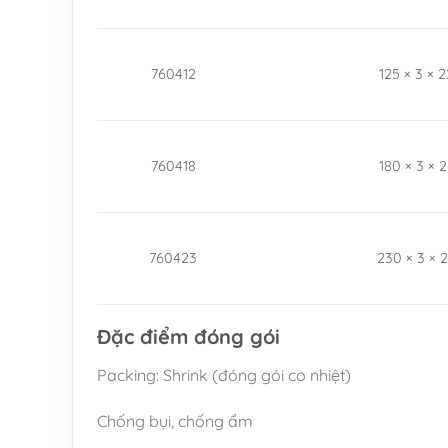
760412
125 × 3 × 
760418
180 × 3 × 
760423
230 × 3 × 
Đặc điểm đóng gói
Packing: Shrink (đóng gói co nhiệt)
Chống bụi, chống ẩm