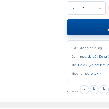
Đá chuyên cắt kim loại
N
SKU:
Không áp dụng
Danh mục:
đá cắt
,
Dụng C
Thẻ:
Đá chuyên cắt kim l
Thương hiệu:
WOKIN
Chia sẻ: