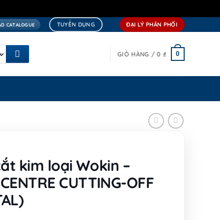
TUYỂN DỤNG
ĐẠI LÝ PHÂN PHỐI
D CATALOGUE
0
GIỎ HÀNG /
0
₫
ắt kim loại Wokin –
 CENTRE CUTTING-OFF
AL)