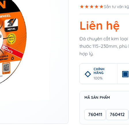
★★★★★
Sẵn tư vấn kỹ
Liên hệ
Đá chuyên cắt kim loại
thước 115–230mm, phù hợ
hợp lý.
CHÍNH
HÃNG
100%
MÃ SẢN PHẨM
760411
760412