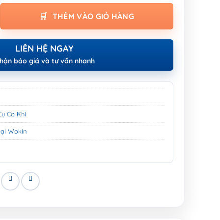
 Wokin - DEPRESSED CENTRE CUTTING-OFF WHEEL (METAL) số lượ
THÊM VÀO GIỎ HÀNG
LIÊN HỆ NGAY
hận báo giá và tư vấn nhanh
ụ Cơ Khí
oại Wokin