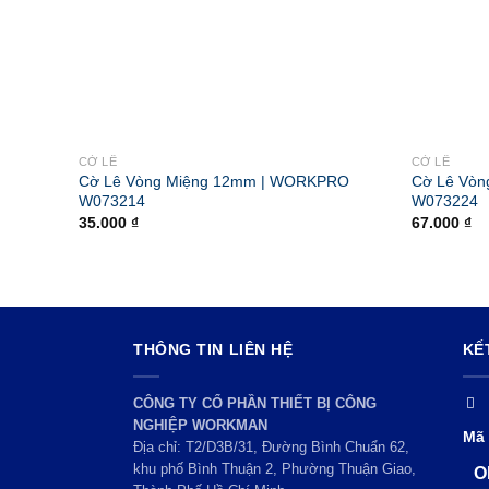
CỜ LÊ
CỜ LÊ
Cờ Lê Vòng Miệng 12mm | WORKPRO
Cờ Lê Vò
W073214
W073224
35.000
₫
67.000
₫
THÔNG TIN LIÊN HỆ
KẾ
CÔNG TY CỔ PHẦN THIẾT BỊ CÔNG
NGHIỆP WORKMAN
Mã 
Địa chỉ: T2/D3B/31, Đường Bình Chuẩn 62,
khu phố Bình Thuận 2, Phường Thuận Giao,
O