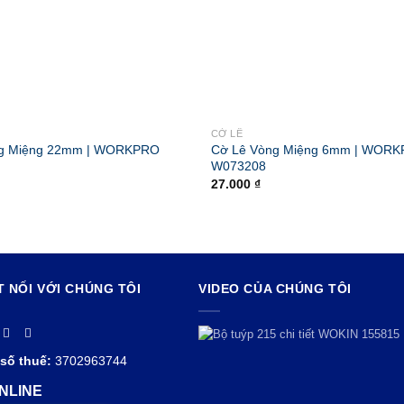
CỜ LÊ
ng Miệng 22mm | WORKPRO
Cờ Lê Vòng Miệng 6mm | WOR
W073208
27.000
₫
T NỐI VỚI CHÚNG TÔI
VIDEO CỦA CHÚNG TÔI
số thuế:
3702963744
NLINE