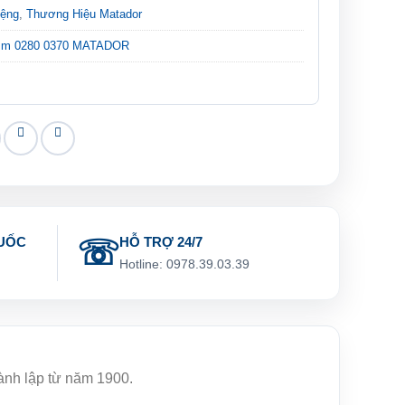
iệng
,
Thương Hiệu Matador
mm 0280 0370 MATADOR
UỐC
HỖ TRỢ 24/7
g
Hotline: 0978.39.03.39
hành lập từ năm 1900.