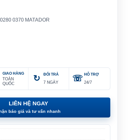
 0280 0370 MATADOR
GIAO HÀNG
ĐỔI TRẢ
HỖ TRỢ
TOÀN
7 NGÀY
24/7
QUỐC
LIÊN HỆ NGAY
hận báo giá và tư vấn nhanh