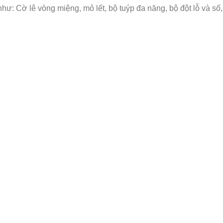
: Cờ lê vòng miệng, mỏ lết, bộ tuýp đa năng, bộ đột lỗ và số, bộ