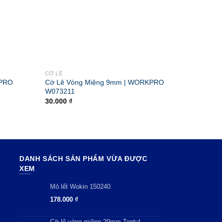
CỜ LÊ
CỜ LÊ
KPRO
Cờ Lê Vòng Miệng 9mm | WORKPRO
Cờ Lê 
W073211
W0732
30.000
₫
167.00
DANH SÁCH SẢN PHẨM VỪA ĐƯỢC
XEM
Mỏ lết Wokin 150240
178.000
₫
Cờ lê vòng miệng 29mm Toptul