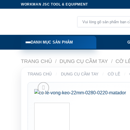
Skip
WORKMAN JSC TOOL & EQUIPMENT
to
content
Tìm
kiếm:
DANH MỤC SẢN PHẨM
G
TRANG CHỦ
/
DỤNG CỤ CẦM TAY
/
CỜ L
TRANG CHỦ
/
DỤNG CỤ CẦM TAY
/
CỜ LÊ
/