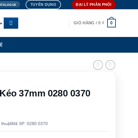
TUYỂN DỤNG
ĐẠI LÝ PHÂN PHỐI
ATALOGUE
0
GIỎ HÀNG /
0
₫
HỆ
 Kéo 37mm 0280 0370
 thuật
Mã SP: 0280 0370