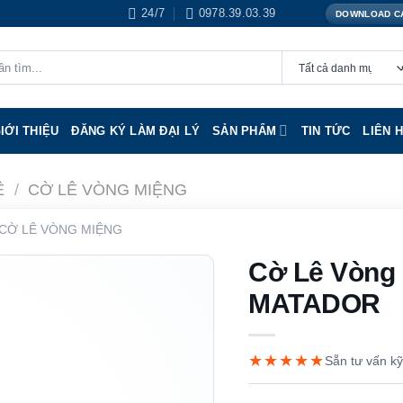
24/7
0978.39.03.39
DOWNLOAD C
IỚI THIỆU
ĐĂNG KÝ LÀM ĐẠI LÝ
SẢN PHẨM
TIN TỨC
LIÊN 
Ê
/
CỜ LÊ VÒNG MIỆNG
CỜ LÊ VÒNG MIỆNG
Cờ Lê Vòng
MATADOR
★★★★★
Sẵn tư vấn kỹ